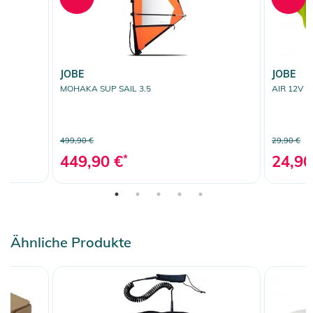
JOBE
JOBE
MOHAKA SUP SAIL 3.5
AIR 12V 
499,90 €
29,90 €
449,90 €
*
24,90
Ähnliche Produkte