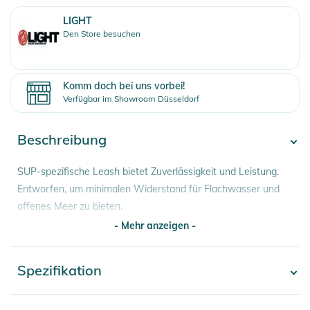
LIGHT
Den Store besuchen
Komm doch bei uns vorbei!
Verfügbar im Showroom Düsseldorf
Beschreibung
SUP-spezifische Leash bietet Zuverlässigkeit und Leistung.
Entworfen, um minimalen Widerstand für Flachwasser und
offenes Meer zu bieten.
- Mehr anzeigen -
Eigenschaften:
- gepolsterte Neopren-Manschette
Spezifikation
- Mehr anzeigen -
- hochwertiges festes Urethankabel
- abnehmbarer Railsaver
- maßgefertigte Beschläge
Artikelnummer
4250758586813