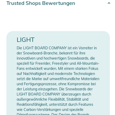
Trusted Shops Bewertungen
- doppelter Edelstahlwirbel
Erscheinungsjahr
2026
Produktinformationen und
Farbe
black
Sicherheitshinweise
Gebrauchsanweisungen, Sicherheitshinweise und Warnungen
Gender
Unisex
LIGHT
finden Sie direkt am Produkt.
Die LIGHT BOARD COMPANY ist ein Vorreiter in
Manufacturer
Herstellerangaben
der Snowboard-Branche, bekannt für ihre
Information
anzeigen
innovativen und hochwertigen Snowboards, die
speziell für Freerider, Freestyler und All-Mountain-
Fans entwickelt wurden. Mit einem starken Fokus
auf Nachhaltigkeit und modernste Technologien
setzt die Marke auf umweltfreundliche Materialien
und Fertigungsprozesse, ohne Kompromisse bei
der Leistung einzugehen. Die Snowboards der
LIGHT BOARD COMPANY überzeugen durch
außergewöhnliche Flexibilität, Stabilität und
Reaktionsfähigkeit, unterstützt durch Features
wie Carbon-Verstärkungen und spezielle
Dämpfungssysteme. Das Design der Boards