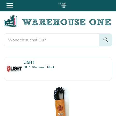
DE
LIGHT
ISUP 10+ Leash black