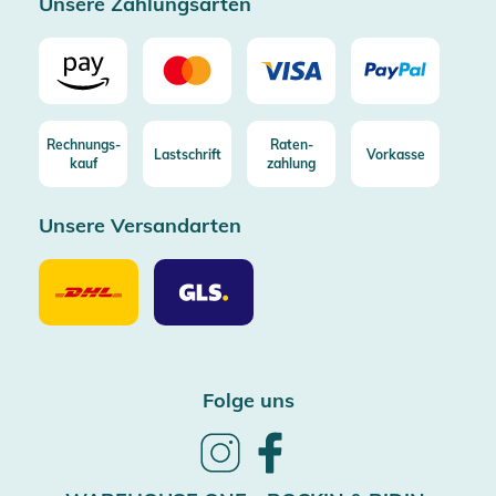
Unsere Zahlungsarten
Rechnungs-
Raten-
Lastschrift
Vorkasse
kauf
zahlung
Unsere Versandarten
Unsere
Unsere
Versandarten
Versandarten
DHL
GLS
Folge uns
Follow
Follow
us
us
on
on