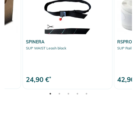
SPINERA
RSPRO
SUP WAIST Leash black
SUP Rail 
24,90 €
*
42,90