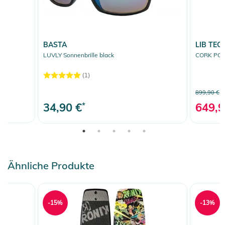
BASTA
LIB TEC
LUVLY Sonnenbrille black
CORK POP
(1)
899,90 €
34,90 €
*
649,9
Ähnliche Produkte
-15%
-13%