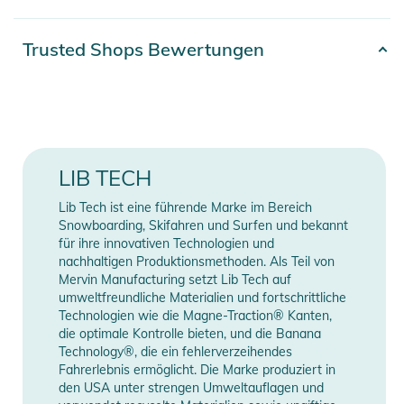
Geschwindigkeit sorgt und buchstäblich aus dem Wasser
explodiert, wenn du über die Lippe poppst. Der Shape ist
Artikelnummer
2100003753441
Trusted Shops Bewertungen
ganz auf die Wakeperformace ausgerichtet, mit einer
Farbe
blue
schmalen Outline, langen geraden Rails und einer schnittigen
Nose. Die Rocker-Linie ist mit einer leichten Konkaven
Erscheinungsjahr
2024
versehen, die in eine schnelle PAD-Konkave (Particle
Acceleration Dish) übergeht. Ein lockeres, aber präzises
Gender
Unisex
LIB TECH
Chined Rail geht in eine harte, schnelle Kante am Tail über.
Dieses Board ist dafür gedacht, kurz gefahren zu werden und
Lib Tech ist eine führende Marke im Bereich
Manufacturer
Herstellerangaben
mühelos Geschwindigkeit und präzises Carving zu erzeugen,
Snowboarding, Skifahren und Surfen und bekannt
Information
anzeigen
damit du dein Freestyle- und Air-Game auf das nächste Level
für ihre innovativen Technologien und
nachhaltigen Produktionsmethoden. Als Teil von
bringen kannst. Lass den Korken knallen!
Mervin Manufacturing setzt Lib Tech auf
umweltfreundliche Materialien und fortschrittliche
Ein schnelles Twin Fin Set hält dieses Board schnell und
Technologien wie die Magne-Traction® Kanten,
dennoch locker. Artwork ist von Ben Lardy.
die optimale Kontrolle bieten, und die Banana
Technology®, die ein fehlerverzeihendes
Fahrerlebnis ermöglicht. Die Marke produziert in
Length Width Thickness Volume Weight Range
den USA unter strengen Umweltauflagen und
4'4" 18.9" 1.9" 20.0 cl 80-180 lbs