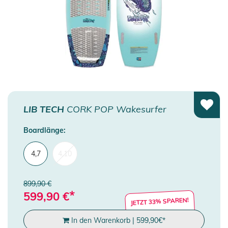
LIB TECH
CORK POP Wakesurfer
Boardlänge:
4,7
4,10
899,90 €
*
599,90
€
JETZT 33% SPAREN!
In den Warenkorb
|
599,90
€
*