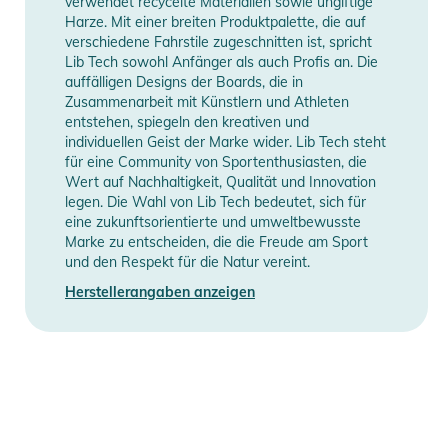
verwendet recycelte Materialien sowie ungiftige
4'7" 19.2" 2.0" 22.8 cl 120-200 lbs
Harze. Mit einer breiten Produktpalette, die auf
verschiedene Fahrstile zugeschnitten ist, spricht
4'10" 19.5" 2.1" 24.8 cl 140-220 lbs
Lib Tech sowohl Anfänger als auch Profis an. Die
auffälligen Designs der Boards, die in
*Twin RRIP'S Finnenset inklusive
Zusammenarbeit mit Künstlern und Athleten
entstehen, spiegeln den kreativen und
Produktinformationen und
individuellen Geist der Marke wider. Lib Tech steht
Sicherheitshinweise
für eine Community von Sportenthusiasten, die
Wert auf Nachhaltigkeit, Qualität und Innovation
Gebrauchsanweisungen, Sicherheitshinweise und Warnungen
legen. Die Wahl von Lib Tech bedeutet, sich für
eine zukunftsorientierte und umweltbewusste
finden Sie direkt am Produkt.
Marke zu entscheiden, die die Freude am Sport
und den Respekt für die Natur vereint.
Herstellerangaben anzeigen