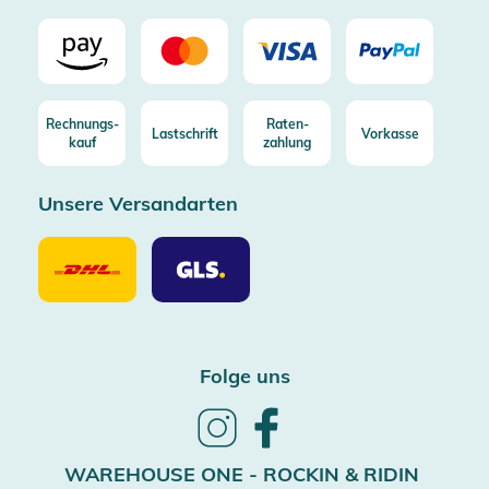
Rechnungs-
Raten-
Lastschrift
Vorkasse
kauf
zahlung
Unsere Versandarten
Unsere
Unsere
Versandarten
Versandarten
DHL
GLS
Folge uns
Follow
Follow
us
us
on
on
WAREHOUSE ONE - ROCKIN & RIDIN
Instagram
Facebook