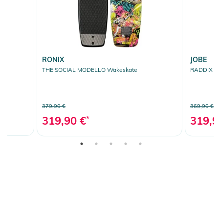
RONIX
JOBE
THE SOCIAL MODELLO Wakeskate
RADDIX I
379,90 €
369,90 €
319,90 €
*
319,9