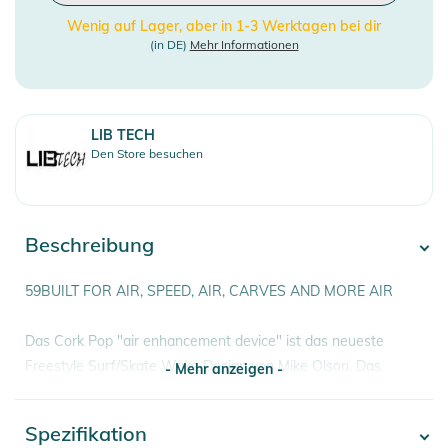
Wenig auf Lager, aber in 1-3 Werktagen bei dir
(in DE)
Mehr Informationen
LIB TECH
Den Store besuchen
Beschreibung
59BUILT FOR AIR, SPEED, AIR, CARVES AND MORE AIR
Das Cork Pop "air enhancement device" ist das neueste
Freestyle Surf/Skate Wake Design von Mike Olson. Das
- Mehr anzeigen -
besondere Designmerkmal des Cork Pop ist ein dicker
"korkiger" quadratischer Heckblock, der das Volumen und die
Spezifikation
- Mehr anzeigen -
Kraft unter dem hinteren Fuß maximiert und so für