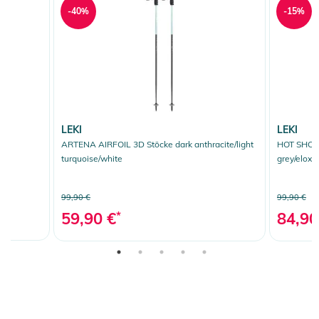
-40%
-15%
LEKI
LEKI
ARTENA AIRFOIL 3D Stöcke dark anthracite/light
HOT SHOT 
turquoise/white
grey/eloxal
99,90 €
99,90 €
59,90 €
*
84,90