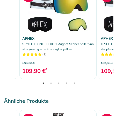
APHEX
APHEX
STYX THE ONE EDITION Magnet Schneebrille fynn
XPR THE O
strap/revo gold + Zusatzglas yellow
strap/revo
(1)
199,90 €
199,90 €
109,90 €
*
109,9
Ähnliche Produkte