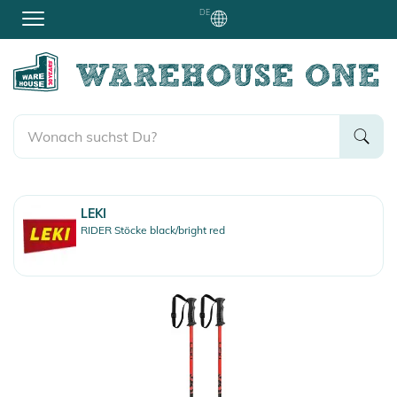
DE
LEKI
RIDER Stöcke black/bright red