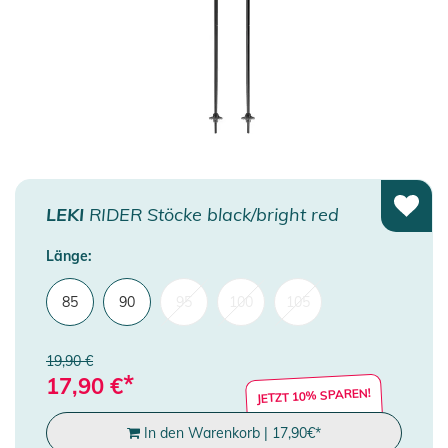
LEKI
RIDER Stöcke black/bright red
Länge:
85
90
95
100
105
19,90 €
*
17,90
€
JETZT 10% SPAREN!
In den Warenkorb
|
17,90
€
*