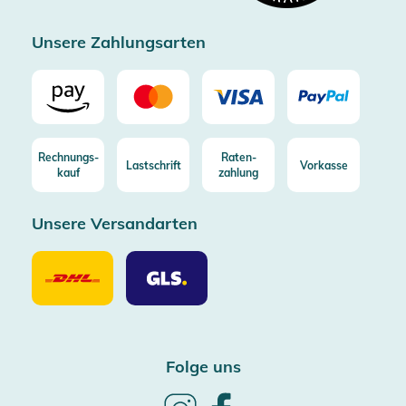
Zertifizierter Trusted Shop
Unsere Zahlungsarten
Rechnungs-
Raten-
Lastschrift
Vorkasse
kauf
zahlung
Unsere Versandarten
Unsere
Unsere
Versandarten
Versandarten
DHL
GLS
Folge uns
Follow
Follow