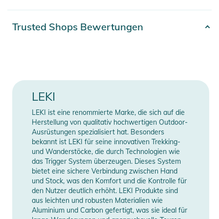
- Rohr Material: Aluminium
- Rohr Qualität: Aluminium (TS 4.5)
Artikelnummer
2100003786425
Trusted Shops Bewertungen
- Griff: Turbo Sport
Erscheinungsjahr
2026
- Griff Material: Hard
- Griff Größe: Kids
Farbe
red
- Schlaufe: Buckle Strap
- Schlaufe Größe: Einheitsgröße
Gender
Unisex
LEKI
- Spitze: Steel Tip (im Rohr)
- Teller: Racing | Trekking
LEKI ist eine renommierte Marke, die sich auf die
Manufacturer
Herstellerangaben
Herstellung von qualitativ hochwertigen Outdoor-
Produktinformationen und
Information
anzeigen
Ausrüstungen spezialisiert hat. Besonders
Sicherheitshinweise
bekannt ist LEKI für seine innovativen Trekking-
und Wanderstöcke, die durch Technologien wie
Gebrauchsanweisungen, Sicherheitshinweise und Warnungen
das Trigger System überzeugen. Dieses System
finden Sie direkt am Produkt.
bietet eine sichere Verbindung zwischen Hand
und Stock, was den Komfort und die Kontrolle für
den Nutzer deutlich erhöht. LEKI Produkte sind
aus leichten und robusten Materialien wie
Aluminium und Carbon gefertigt, was sie ideal für