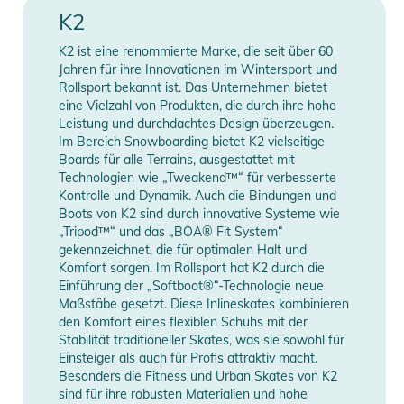
Erscheinungsjahr
2021
K2
Skates garantiert zum Hingucker.
Schiene
4-Wheel
K2 ist eine renommierte Marke, die seit über 60
Eigenschaften:
Jahren für ihre Innovationen im Wintersport und
- Zielgruppe Fahrerlevel: Anfänger - Fortgeschrittene
Kugellager
ABEC 5
Rollsport bekannt ist. Das Unternehmen bietet
eine Vielzahl von Produkten, die durch ihre hohe
- Softboot: Original K2 Softboot sorgt für perfekte Passform
Leistung und durchdachtes Design überzeugen.
Rollengröße
84mm
und Komfort
Im Bereich Snowboarding bietet K2 vielseitige
- Cuff: Stability Plus Cuff - eine Kunststoffummantelung am
Boards für alle Terrains, ausgestattet mit
Verschluss
BOA
Schaft, die für extra Stabilität sorgt
Technologien wie „Tweakend™“ für verbesserte
Kontrolle und Dynamik. Auch die Bindungen und
- Frame: Stamped Aluminium sorgt für die nötige Stabilität
Boots von K2 sind durch innovative Systeme wie
Manufacturer
Herstellerangaben
und Agilität
„Tripod™“ und das „BOA® Fit System“
Information
anzeigen
- Kugellager: ABEC-5 Kugellager
gekennzeichnet, die für optimalen Halt und
- Rollen: 84mm 80A *maximale Rollengröße 84mm
Komfort sorgen. Im Rollsport hat K2 durch die
Einführung der „Softboot®“-Technologie neue
- Closure Technology: Boa® Verschlusssystem - Mit einem
Maßstäbe gesetzt. Diese Inlineskates kombinieren
Dreh lassen sich die Skates perfekt dem Fuß anpassen
den Komfort eines flexiblen Schuhs mit der
- Bremse montiert (Wechsel auf linken Schuh möglich)
Stabilität traditioneller Skates, was sie sowohl für
Einsteiger als auch für Profis attraktiv macht.
Produktinformationen und
Besonders die Fitness und Urban Skates von K2
Sicherheitshinweise
sind für ihre robusten Materialien und hohe