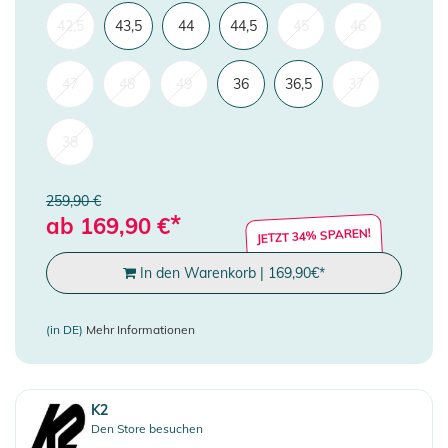
42,5
43,5
44
44,5
45
46
47
48
49
36
36,5
37
38
259,90 €
*
ab
169,90
€
JETZT 34% SPAREN!
In den Warenkorb
|
169,90
€
*
(in DE)
Mehr Informationen
K2
Den Store besuchen