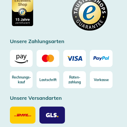
Datenschutz
Showroom Düsseldorf
Käuferschutz bis 20000€
Cookie-Einstellungen
Impressum
Gratis Versand ab 100€ Bestellwert (in DE/AT)
Kostenlose Rücksendung (aus DE/AT)
Zertifizierter Trusted Shop
Unsere Zahlungsarten
Rechnungs-
Raten-
Lastschrift
Vorkasse
kauf
zahlung
Unsere Versandarten
Unsere
Unsere
Versandarten
Versandarten
DHL
GLS