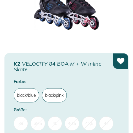
K2
VELOCITY 84 BOA M + W Inline
Skate
Farbe:
black/blue
black/pink
Größe:
39
39,5
40
40,5
41,5
42