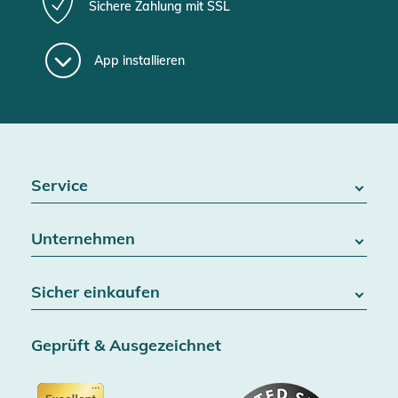
Sichere Zahlung mit SSL
App installieren
Service
FAQ / Hilfe
Unternehmen
Batteriegesetz
Kontakt
Über uns
Widerrufsrecht
Sicher einkaufen
Blog
Vertrag widerrufen
Team
Datenschutz
Versand & Lieferung
Jobs
Geprüft & Ausgezeichnet
AGB & Kundeninformationen
SSL-Verschlüsselung
Partner
Barrierefreiheitserklärung
Zertifiziert durch Trusted Shops
Gutscheine