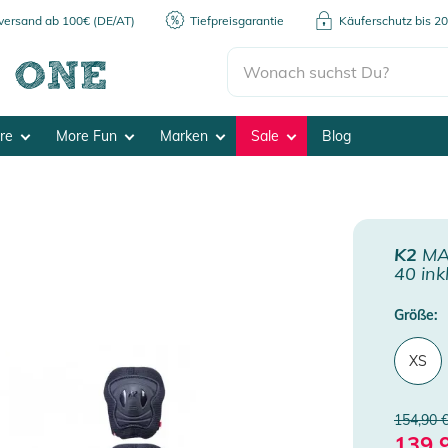
kversand ab 100€ (DE/AT)
Tiefpreisgarantie
Käuferschutz bis 2
ore
More Fun
Marken
Sale
Blog
K2
MAR
40 in
Größe:
XS
154,90 
139,