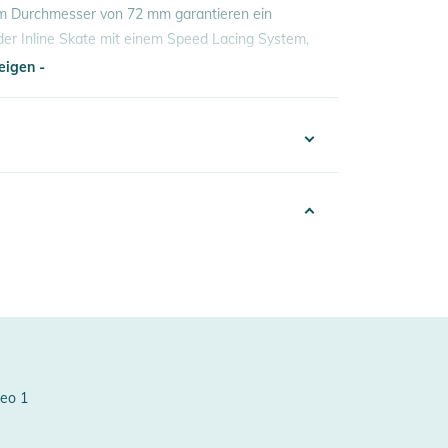
nem Durchmesser von 72 mm garantieren ein
 der Inline Skate mit einem Speed Lacing System,
eigen -
eigen -
100003556233
ids
020
ed
erheitshinweise
72mm
deo 1
ungen finden Sie direkt am Produkt.
peed Lacing System