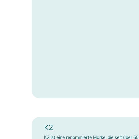
Schiene
4
Kugellager
A
Manufacturer Information
H
K2
K2 ist eine renommierte Marke, die seit über 60