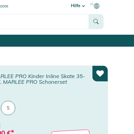
DE
Hilfe
0000€
LEE PRO Kinder Inline Skate 35-
kl. MARLEE PRO Schonerset
S
€
*
90
€