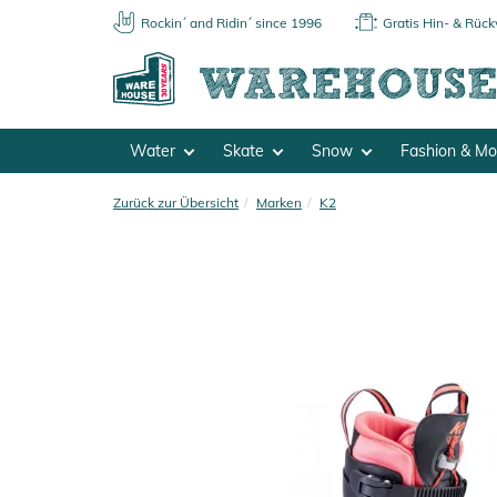
Rockin´ and Ridin´ since 1996
Gratis Hin- & Rüc
Water
Skate
Snow
Fashion & M
Zurück zur Übersicht
Marken
K2