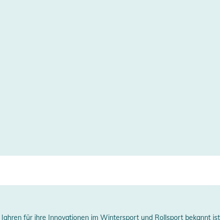
-Wheel
BEC 3
erstellerangaben anzeigen
 Jahren für ihre Innovationen im Wintersport und Rollsport bekannt is