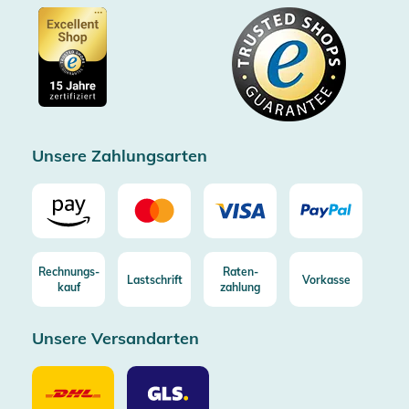
Barrierefreiheitserklärung
Zertifiziert durch Trusted Shops
Gutscheine
Datenschutz
Showroom Düsseldorf
Käuferschutz bis 20000€
Cookie-Einstellungen
Impressum
Gratis Versand ab 100€ Bestellwert (in DE/AT)
Kostenlose Rücksendung (aus DE/AT)
Zertifizierter Trusted Shop
Unsere Zahlungsarten
Rechnungs-
Raten-
Lastschrift
Vorkasse
kauf
zahlung
Unsere Versandarten
Unsere
Unsere
Versandarten
Versandarten