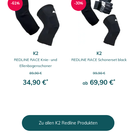
-61%
-30%
K2
K2
REDLINE RACE Knie- und
REDLINE RACE Schonerset black
Ellenbogenschoner
89,90 €
99,90 €
34,90 €
*
69,90 €
*
ab
Zu allen K2 Redline Produkten