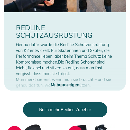
REDLINE
SCHUTZAUSRÜSTUNG
Genau dafür wurde die Redline Schutzausrüstung
von K2 entwickelt: Für Skaterinnen und Skater, die
Performance lieben, aber beim Thema Schutz keine
Kompromisse machen.Die Redline Schoner sind
leicht, flexibel und sitzen so gut, dass man fast
vergisst, dass man sie trägst.
Man merkt sie erst wenn man sie braucht – und sie
- Mehr anzeigen -
genau das tun, was sie sollen: schützen.
Die Kombination aus atmungsaktivem Lycra und
hochwertigem Schafleder sorgt für eine bequeme,
anschmiegsame Passform – ganz ohne Scheuern
Noch mehr Redline Zubehör
oder Rutschen. Egal ob Knie oder Ellbogen: Die
Schoner sitzen da, wo sie hingehören. Das flache
Design erlaubt volle Bewegungsfreiheit – ideal für