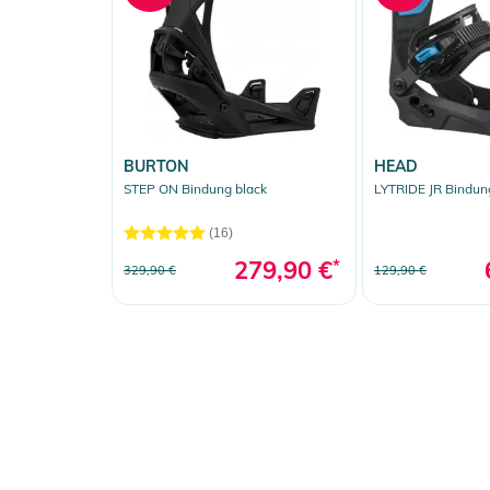
BURTON
HEAD
STEP ON Bindung black
LYTRIDE JR Bindun
(16)
279,90 €
*
329,90 €
129,90 €