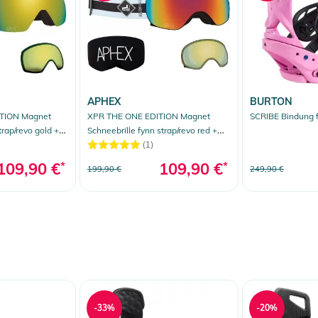
APHEX
BURTON
TION Magnet
XPR THE ONE EDITION Magnet
SCRIBE Bindung f
trap/revo gold +
Schneebrille fynn strap/revo red +
Zusatzglas yellow
(1)
109,90 €
*
109,90 €
*
199,90 €
249,90 €
-33%
-20%