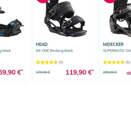
HEAD
NIDECKER
g black
NX ONE Bindung black
SUPERMATIC OG 
(6)
(6)
69,90 €
*
119,90 €
*
179,90 €
399,90 €
a