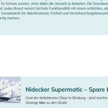
t im Schnee suchen, ohne dabei die Umwelt zu belasten. Die Snowboar
nd. Jedes Board vereint höchste Funktionalität mit einem schlichten, a
s Snowboards für Abenteuerlust, Freiheit und Verantwortungsbewusst
rtig machen.
und EST/Channel
gel für zusätzliche Zehenseitenschwungkraft
g
n Wadenbiss
Nidecker Supermatic – Spare 
erheitshinweise
D
eal der beliebtesten Step-In-Bindung – jetzt komfor
ungen finden Sie direkt am Produkt.
Gelange
hier
zu den Deals!