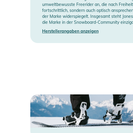
- Power Knöchelriemen
umweltbewusste Freerider an, die nach Freihei
- Asym-Schnallen
fortschrittlich, sondern auch optisch anspreche
- Werkzeuglose Riemenverstellung
der Marke widerspiegelt. Insgesamt steht Jone
die Marke in der Snowboard-Community einziga
- Hinge Connector Gurtbefestigung
- Vorgekrümmte Leitern
Herstellerangaben anzeigen
- Komfort-Schaumstoff-Fußkissen
- Hanger 2.0 - Nylon verstärkt mit 30% Glasfaser
- Flushcup-Technologie
- Universal Mounting Disc - Kompatibel mit 4x2, 4x4 
- Asymmetrisches Highback mit kleinem seitlichen Flü
- Steiferes mittleres Rückgrat für solide Kurvenleistun
- Dünnere, flexible Seitenkanten zur Vermeidung vo
- Werkzeuglose Einstellung der Vorwärtsneigung
- Highback Flex Bewertung: 5
Produktinformationen und Sich
Gebrauchsanweisungen, Sicherheitshinweise und Warn