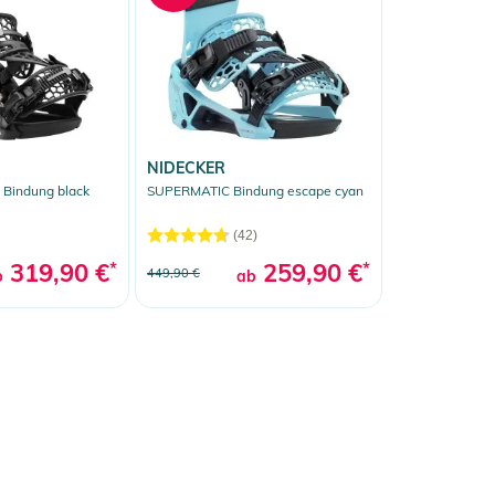
NIDECKER
Bindung black
SUPERMATIC Bindung escape cyan
(42)
319,90 €
*
259,90 €
*
449,90 €
b
ab