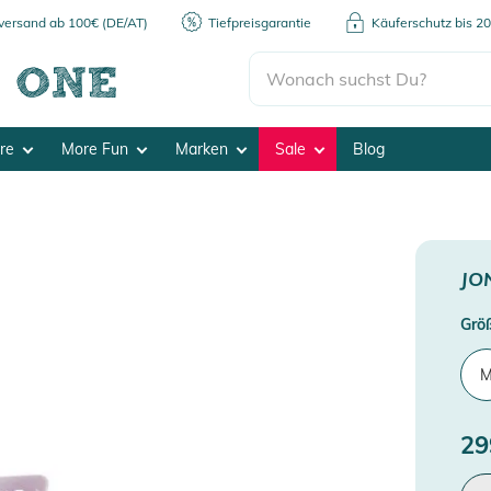
kversand ab 100€ (DE/AT)
Tiefpreisgarantie
Käuferschutz bis 2
ore
More Fun
Marken
Sale
Blog
JO
Grö
29