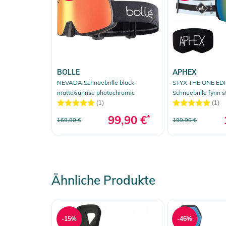
BOLLE
APHEX
NEVADA Schneebrille black
STYX THE ONE EDI
matte/sunrise photochromic
Schneebrille fynn s
Zusatzglas yellow
(1)
(1)
99,90 €
*
169,90 €
199,90 €
Ähnliche Produkte
-15%
-46%