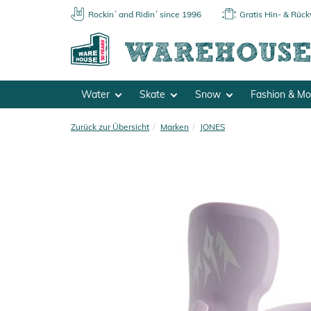
Rockin´ and Ridin´ since 1996
Gratis Hin- & Rüc
Water
Skate
Snow
Fashion & M
Zurück zur Übersicht
Marken
JONES