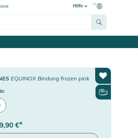
DE
Hilfe
0000€
NES
EQUINOX Bindung frozen pink
ße:
M
*
9,90
€