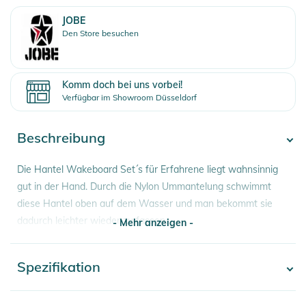
JOBE
Den Store besuchen
Komm doch bei uns vorbei!
Verfügbar im Showroom Düsseldorf
Beschreibung
Die Hantel Wakeboard Set´s für Erfahrene liegt wahnsinnig
gut in der Hand. Durch die Nylon Ummantelung schwimmt
diese Hantel oben auf dem Wasser und man bekommt sie
dadurch leichter wieder zu fassen.
- Mehr anzeigen -
Eigenschaften:
Spezifikation
- Mehr anzeigen -
- Hantel: 15inch
- Durchmesser: 28mm
Artikelnummer
2100003575425