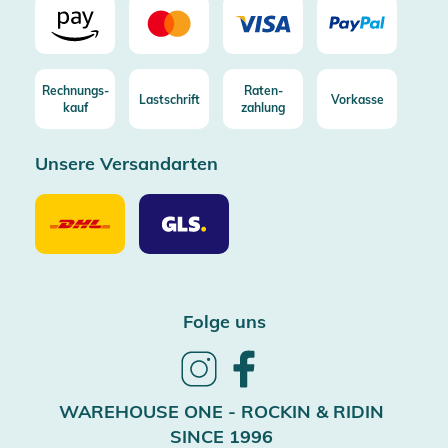
Rechnungs-
Raten-
Lastschrift
Vorkasse
kauf
zahlung
Unsere Versandarten
Unsere
Unsere
Versandarten
Versandarten
DHL
GLS
Folge uns
Follow
Follow
us
us
on
on
WAREHOUSE ONE - ROCKIN & RIDIN
Instagram
Facebook
SINCE 1996