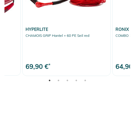
HYPERLITE
RONIX
CHAMOIS GRIP Hantel + 60 PE Seil red
COMBO 1.0 
69,90 €
*
64,90