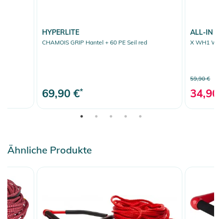
HYPERLITE
ALL-IN
CHAMOIS GRIP Hantel + 60 PE Seil red
X WH1 WA
59,90 €
69,90 €
*
34,90
Ähnliche Produkte