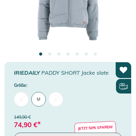
IRIEDAILY
PADDY SHORT Jacke slate
Größe:
S
M
L
149,90 €
*
74,90
€
JETZT 50% SPAREN!