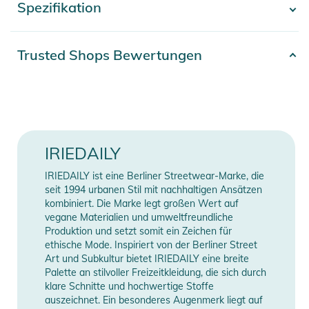
Spezifikation
- Mehr anzeigen -
sorgt für angenehme Wärme. Praktische Details wie
eingesetzte Vordertaschen, ein durchgehender
Wendereißverschluss und weiche elastische Bänder an
Artikelnummer
2392425002241
Trusted Shops Bewertungen
Ärmelenden und Saum machen diese aus recyceltem
Erscheinungsjahr
2025
Polyester hergestellte vegane Jacke besonders vielseitig und
komfortabel.
Farbe
grey
Eigenschaften:
Material
100% Polyester
IRIEDAILY
- Wende-Pufferjacke
- kurze, kastenförmige Passform
Gender
Women
IRIEDAILY ist eine Berliner Streetwear-Marke, die
- wasserabweisende und atmungsaktive Membran (5000
seit 1994 urbanen Stil mit nachhaltigen Ansätzen
mm/br)
kombiniert. Die Marke legt großen Wert auf
Manufacturer
Herstellerangaben
vegane Materialien und umweltfreundliche
- Windblocker
Information
anzeigen
Produktion und setzt somit ein Zeichen für
- eine Seite unifarben, eine Seite Allover bedruckt
ethische Mode. Inspiriert von der Berliner Street
- extra dicke Wattierung
Art und Subkultur bietet IRIEDAILY eine breite
- eingesetzte Vordertaschen
Palette an stilvoller Freizeitkleidung, die sich durch
klare Schnitte und hochwertige Stoffe
- durchgehender Wendereißverschluss
auszeichnet. Ein besonderes Augenmerk liegt auf
- weiches elastisches Band an den Ärmelenden und am