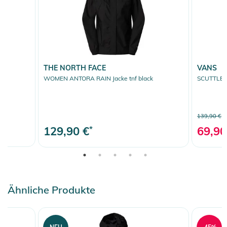
THE NORTH FACE
VANS
WOMEN ANTORA RAIN Jacke tnf black
SCUTTLE B
139,90 €
129,90 €
*
69,90
Ähnliche Produkte