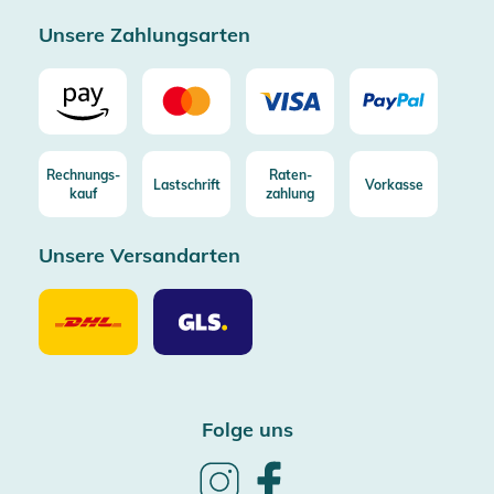
Zertifizierter Trusted Shop
Unsere Zahlungsarten
Rechnungs-
Raten-
Lastschrift
Vorkasse
kauf
zahlung
Unsere Versandarten
Unsere
Unsere
Versandarten
Versandarten
DHL
GLS
Folge uns
Follow
Follow
us
us