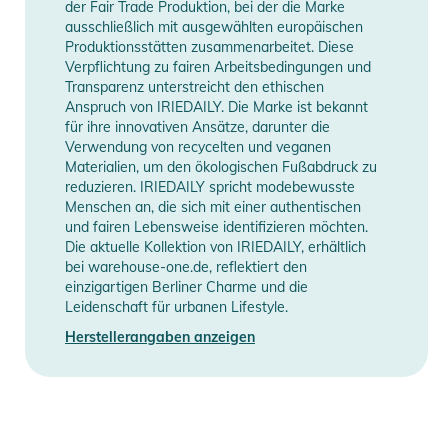
der Fair Trade Produktion, bei der die Marke
Saum
ausschließlich mit ausgewählten europäischen
- recyceltes Polyester
Produktionsstätten zusammenarbeitet. Diese
Verpflichtung zu fairen Arbeitsbedingungen und
- vegan
Transparenz unterstreicht den ethischen
Anspruch von IRIEDAILY. Die Marke ist bekannt
Produktinformationen und
für ihre innovativen Ansätze, darunter die
Sicherheitshinweise
Verwendung von recycelten und veganen
Materialien, um den ökologischen Fußabdruck zu
Gebrauchsanweisungen, Sicherheitshinweise und Warnungen
reduzieren. IRIEDAILY spricht modebewusste
finden Sie direkt am Produkt.
Menschen an, die sich mit einer authentischen
und fairen Lebensweise identifizieren möchten.
Die aktuelle Kollektion von IRIEDAILY, erhältlich
bei warehouse-one.de, reflektiert den
einzigartigen Berliner Charme und die
Leidenschaft für urbanen Lifestyle.
Herstellerangaben anzeigen