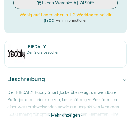
In den Warenkorb
|
74,90
€
*
Wenig auf Lager, aber in 1-3 Werktagen bei dir
(in DE)
Mehr Informationen
IRIEDAILY
Den Store besuchen
Beschreibung
Die IRIEDAILY Paddy Short Jacke überzeugt als wendbare
Pufferjacke mit einer kurzen, kastenförmigen Passform und
einer wasserabweisenden sowie atmungsaktiven Membran
(5000 mm/br) für optimalen Schutz vor den Elementen. Eine
- Mehr anzeigen -
Seite der Jacke ist unifarben, während die andere mit einem
Allover-Print gestaltet ist, und die extra dicke Wattierung