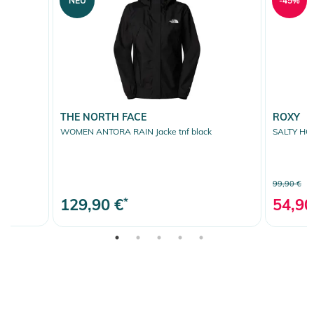
NEU
-45%
THE NORTH FACE
ROXY
WOMEN ANTORA RAIN Jacke tnf black
SALTY HOR
99,90 €
129,90 €
*
54,90