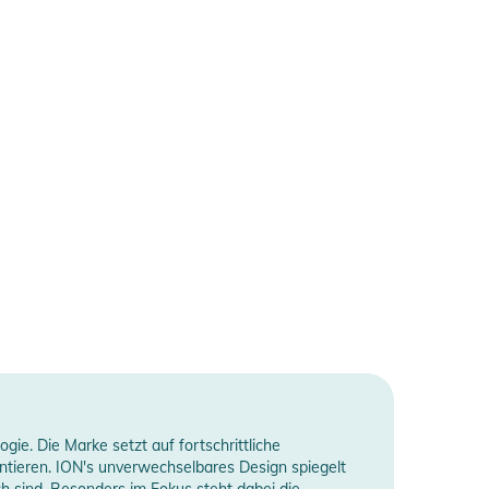
ie. Die Marke setzt auf fortschrittliche
antieren. ION's unverwechselbares Design spiegelt
ch sind. Besonders im Fokus steht dabei die