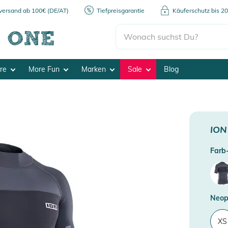
kversand ab 100€ (DE/AT)
Tiefpreisgarantie
Käuferschutz bis 2
ore
More Fun
Marken
Sale
Blog
ION
Farb-
Neop
XS