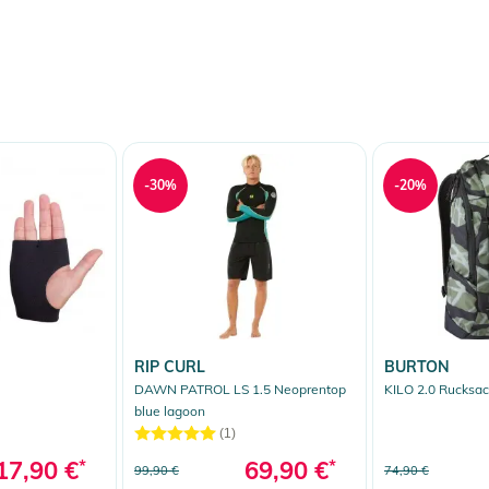
-30%
-20%
RIP CURL
BURTON
DAWN PATROL LS 1.5 Neoprentop
KILO 2.0 Rucksack
blue lagoon
(1)
17,90 €
*
69,90 €
*
99,90 €
74,90 €