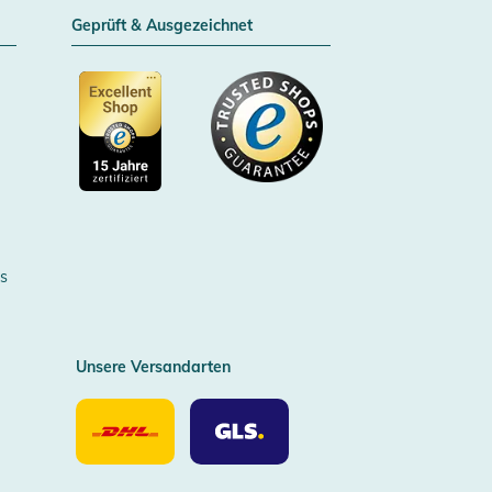
Geprüft & Ausgezeichnet
Zertifizierter Trusted Shop
s
Unsere Versandarten
Unsere
Unsere
Versandarten
Versandarten
DHL
GLS