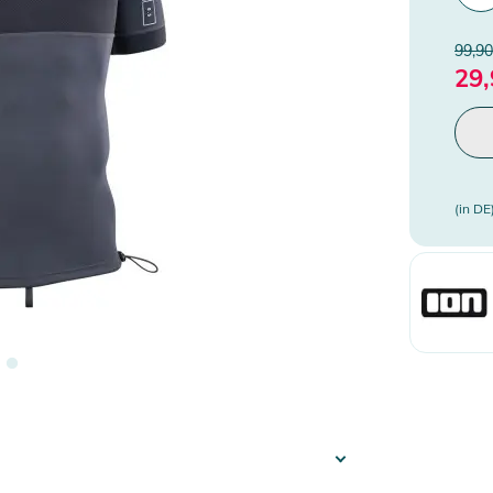
99,90
29,
(in DE