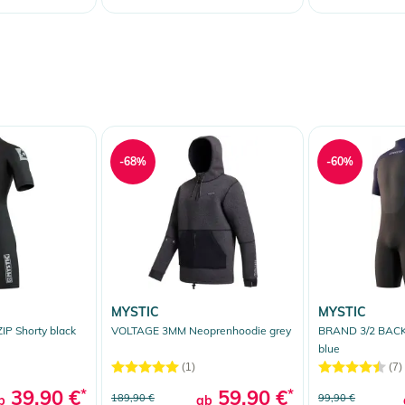
-68%
-60%
MYSTIC
MYSTIC
P Shorty black
VOLTAGE 3MM Neoprenhoodie grey
BRAND 3/2 BACK 
blue
(1)
(7)
39,90 €
*
59,90 €
*
189,90 €
99,90 €
b
ab