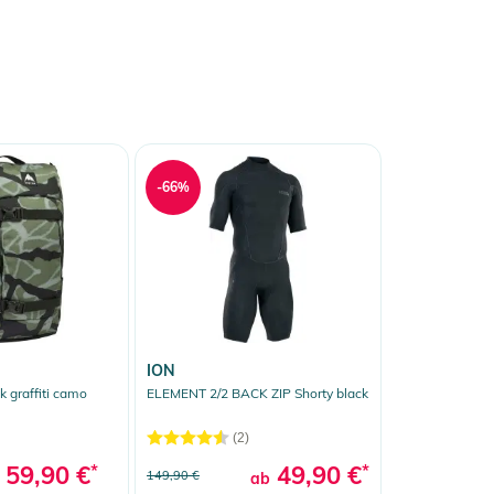
-66%
ION
 graffiti camo
ELEMENT 2/2 BACK ZIP Shorty black
(2)
59,90 €
*
49,90 €
*
149,90 €
ab