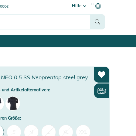
DE
Hilfe
0000€
NEO 0.5 SS Neoprentop steel grey
 und Artikelalternativen:
ren Größe:
S
M
L
XL
XXL