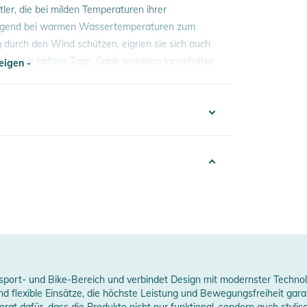
ler, die bei milden Temperaturen ihrer
iegend bei warmen Wassertemperaturen zum
durch den Wind schützen, eignen sie sich auch
zug für kältere Tage. Dank weichem Innenfutter
eigen -
aut. Im Gegensatz zu klassischen Rashguards
 Wärmeisolierung und verhindern, durch Trapez
eigen -
100003689078
0% Nylon, 20% Elasthan
erheitshinweise
022
ungen finden Sie direkt am Produkt.
Men
rey
port- und Bike-Bereich und verbindet Design mit modernster Technolog
nd flexible Einsätze, die höchste Leistung und Bewegungsfreiheit gar
,5 mm
rgt dafür, dass die Produkte nicht nur funktional, sondern auch stylis