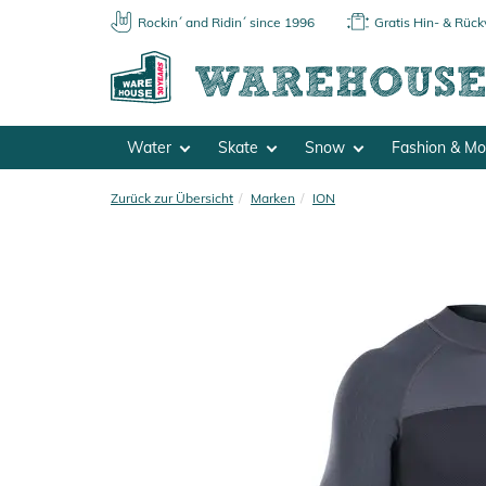
Rockin´ and Ridin´ since 1996
Gratis Hin- & Rüc
Water
Skate
Snow
Fashion & M
Zurück zur Übersicht
Marken
ION