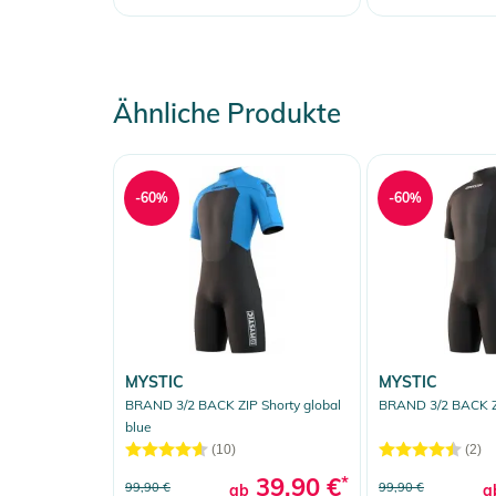
Ähnliche Produkte
-60%
-60%
MYSTIC
MYSTIC
BRAND 3/2 BACK ZIP Shorty global
BRAND 3/2 BACK ZI
blue
(10)
(2)
39,90 €
*
99,90 €
99,90 €
ab
a