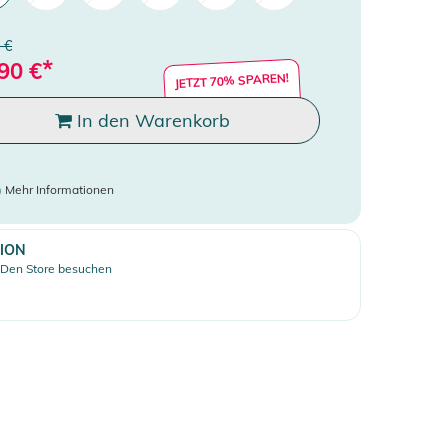
 €
*
90
€
JETZT 70% SPAREN!
In den Warenkorb
)
Mehr Informationen
ION
Den Store besuchen