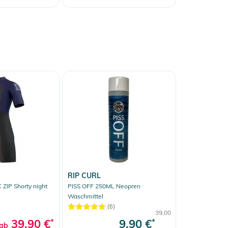
RIP CURL
ZIP Shorty night
PISS OFF 250ML Neopren
Waschmittel
(6)
39,00
39,90 €
*
9,90 €
*
ab