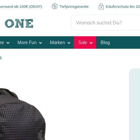
kversand ab 100€ (DE/AT)
Tiefpreisgarantie
Käuferschutz bis 2
ore
More Fun
Marken
Sale
Blog
e