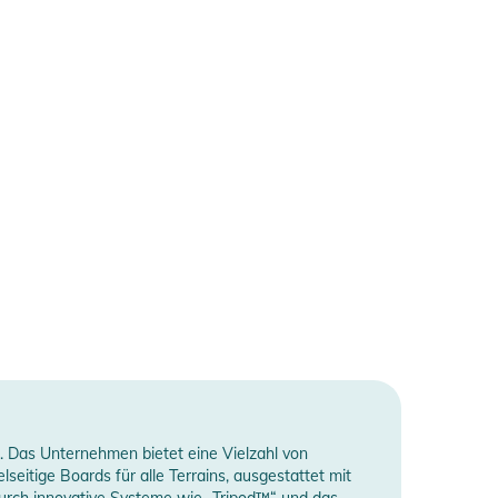
t. Das Unternehmen bietet eine Vielzahl von
eitige Boards für alle Terrains, ausgestattet mit
urch innovative Systeme wie „Tripod™“ und das