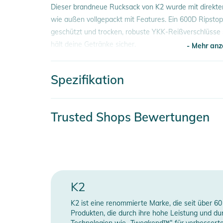
Dieser brandneue Rucksack von K2 wurde mit direktem
wie außen vollgepackt mit Features. Ein 600D Ripst
geschützt und trocken, robuste YKK-Reißverschlüsse 
hält deine Getränke sicher.
- Mehr anz
Eigenschaften:
Spezifikation
- 600D Ripstop / PE-Rückseite, gepolsterte Rückwan
- Mehr anz
- #10 YKK Reißverschlüsse mit Akzentzügen
- Gepolsterte Rucksackriemen, verstaubarer Hüftgurt, 
Artikelnummer
0
Trusted Shops Bewertungen
Kompressionsriemen
- Bike Light Clip, Multifunktions-Org-Tasche, Trinkfl
Erscheinungsjahr
2
Hülle, interne Netz-Deckeltasche, reflektierendes L
Farbe
b
- Volumen: 30 l, Länge: cm, Gewicht: 0.98 kg
Produktinformationen und Sich
Gender
U
K2
Gebrauchsanweisungen, Sicherheitshinweise und Warn
Material
1
K2 ist eine renommierte Marke, die seit über 60
Produkten, die durch ihre hohe Leistung und du
Volumen
3
Technologien wie „Tweakend™“ für verbesserte