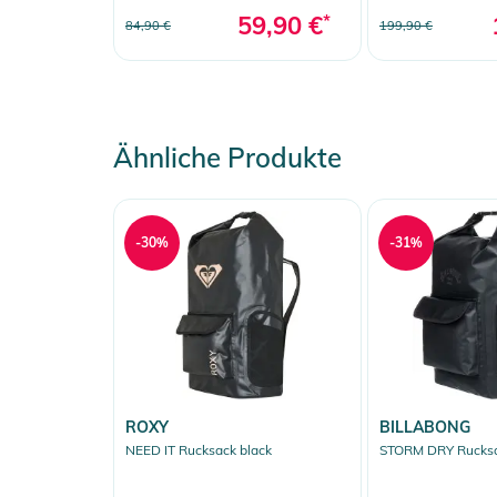
59,90 €
*
84,90 €
199,90 €
Ähnliche Produkte
-30%
-31%
ROXY
BILLABONG
NEED IT Rucksack black
STORM DRY Rucksa