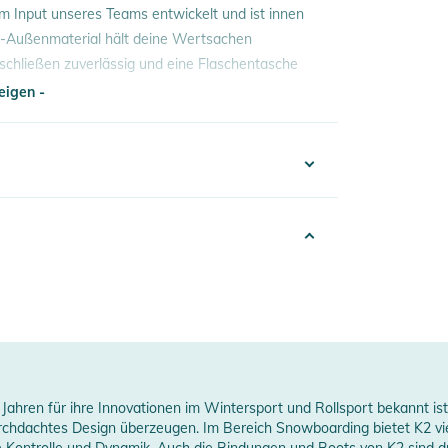
 Input unseres Teams entwickelt und ist innen
op-Außenmaterial hält deine Wertsachen
schließen zuverlässig und eine Flaschentasche
eigen -
d, TPU-beschichtete Ober- und Unterseite
eigen -
verstellbarer Brustgurt, zwei
196222160643
aschenfach, Außenstaufach, gepolsterte Laptop-
025
ogo und Webbing
lack
erheitshinweise
nisex
ungen finden Sie direkt am Produkt.
00% Polyester
 Jahren für ihre Innovationen im Wintersport und Rollsport bekannt is
rchdachtes Design überzeugen. Im Bereich Snowboarding bietet K2 viels
0
 Kontrolle und Dynamik. Auch die Bindungen und Boots von K2 sind d