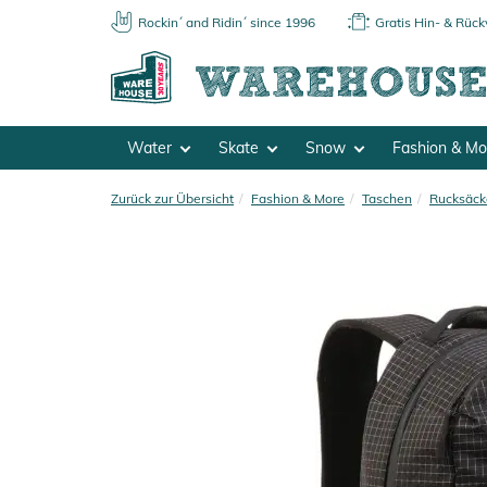
Rockin´ and Ridin´ since 1996
Gratis Hin- & Rüc
Water
Skate
Snow
Fashion & M
Zurück zur Übersicht
Fashion & More
Taschen
Rucksäck