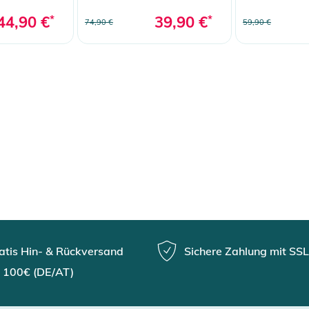
44,90 €
*
39,90 €
*
74,90 €
59,90 €
atis Hin- & Rückversand
Sichere Zahlung mit SSL
 100€ (DE/AT)