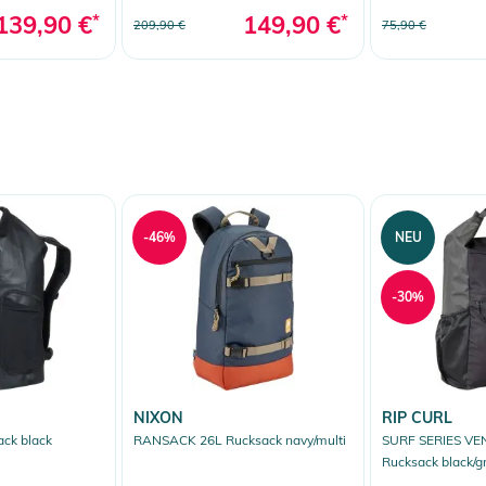
139,90 €
*
149,90 €
*
209,90 €
75,90 €
-46%
NEU
-30%
NIXON
RIP CURL
ck black
RANSACK 26L Rucksack navy/multi
SURF SERIES VE
Rucksack black/g