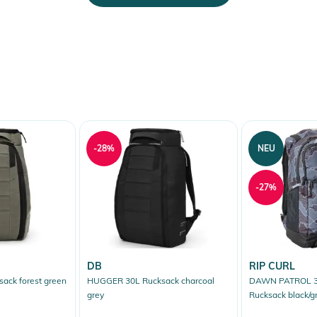
-28%
NEU
-27%
DB
RIP CURL
ack forest green
HUGGER 30L Rucksack charcoal
DAWN PATROL 
grey
Rucksack black/g