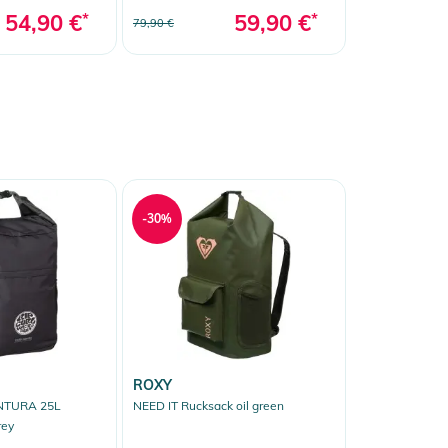
54,90 €
*
59,90 €
*
79,90 €
-30%
ROXY
NTURA 25L
NEED IT Rucksack oil green
rey