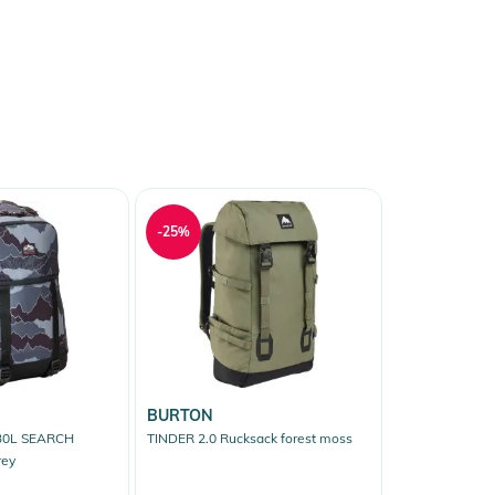
-25%
BURTON
30L SEARCH
TINDER 2.0 Rucksack forest moss
rey