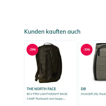
Kunden kauften auch
-29%
-30%
THE NORTH FACE
DB
BCV PRO LIGHTWEIGHT BASE
HUGGER 25L Rucks
CAMP Rucksack new taupe
green/tnf black