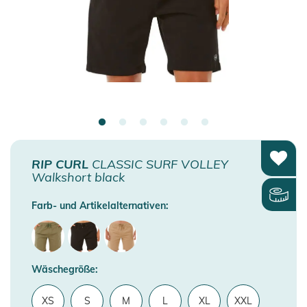
RIP CURL
CLASSIC SURF VOLLEY
Walkshort black
Farb- und Artikelalternativen:
Wäschegröße:
XS
S
M
L
XL
XXL