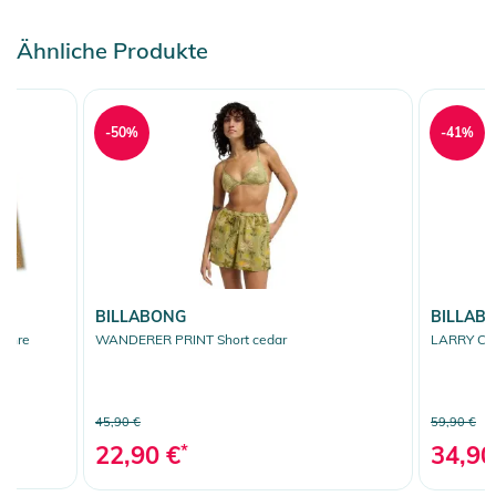
Ähnliche Produkte
-50%
-41%
BILLABONG
BILLAB
ochre
WANDERER PRINT Short cedar
LARRY COR
45,90 €
59,90 €
22,90 €
*
34,90