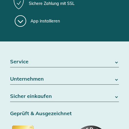
Sichere Zahlung mit SSL
App installieren
Service
FAQ / Hilfe
Unternehmen
Batteriegesetz
Kontakt
Über uns
Widerrufsrecht
Sicher einkaufen
Blog
Vertrag widerrufen
Team
Datenschutz
Versand & Lieferung
Jobs
Geprüft & Ausgezeichnet
AGB & Kundeninformationen
SSL-Verschlüsselung
Partner
Barrierefreiheitserklärung
Zertifiziert durch Trusted Shops
Gutscheine