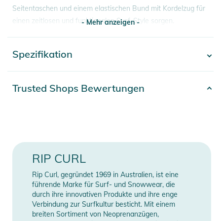
Seitentaschen und einem elastischen Bund mit Kordelzug für
einen zeitlosen und funktionalen Surf-Style sorgen.
- Mehr anzeigen -
Eigenschaften:
Spezifikation
- Mehr anzeigen -
- Zusammensetzung: 98% Baumwolle 2% Elastan
- Seitentaschen
- gewebtes Etikett
Artikelnummer
2392025000135
Trusted Shops Bewertungen
- elastischer Bund mit Kordelzug
98% Baumwolle, 2%
Material
Produktinformationen und
Elasthan
Sicherheitshinweise
Erscheinungsjahr
2026
Gebrauchsanweisungen, Sicherheitshinweise und Warnungen
RIP CURL
finden Sie direkt am Produkt.
Farbe
black
Rip Curl, gegründet 1969 in Australien, ist eine
Gender
Men
führende Marke für Surf- und Snowwear, die
durch ihre innovativen Produkte und ihre enge
Verbindung zur Surfkultur besticht. Mit einem
Manufacturer
Herstellerangaben
breiten Sortiment von Neoprenanzügen,