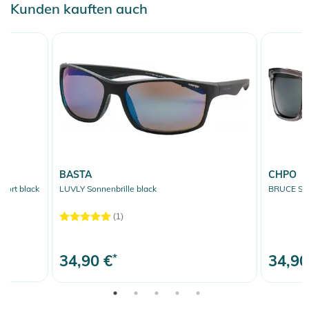
Kunden kauften auch
BASTA
CHPO
ort black
LUVLY Sonnenbrille black
BRUCE Sonn
(1)
34,90 €
*
34,90