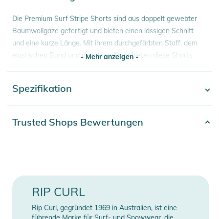
Die Premium Surf Stripe Shorts sind aus doppelt gewebter
Baumwollgaze gefertigt und bieten einen lässigen Schnitt
und eine kurze Länge. Mit ihrem durchgefärbten Stoff, dem
elastischen Bund und dem Metalllogo bieten diese Shorts
- Mehr anzeigen -
Komfort und Stil zugleich.
Spezifikation
- Mehr anzeigen -
Eigenschaften:
- STRETCH CORDURA POLYAMIDE
- 90% Polyamid, 10% Elasthan
Artikelnummer
2392025000166
Trusted Shops Bewertungen
- Wasserabweisende DWR-Behandlung
90% Polyamid, 10%
- 19“ Außennaht
Material
Elasthan
- Standard-Passform
- Mesh-Taschen
Farbe
black
- Interner Kordelzug
RIP CURL
- Reißverschlusstaschen
Gender
Men
- Wasserabweisend und schnell trocknend
Rip Curl, gegründet 1969 in Australien, ist eine
- Silikon-Zeichen
Erscheinungsjahr
2026
führende Marke für Surf- und Snowwear, die