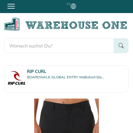
DE
RIP CURL
BOARDWALK GLOBAL ENTRY Walkshort black