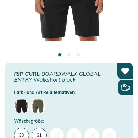
RIP CURL
BOARDWALK GLOBAL
ENTRY Walkshort black
Farb- und Artikelalternativen:
Wäschegröße:
30
31
32
33
34
36