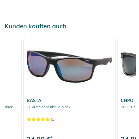
Kunden kauften auch
BASTA
CHPO
t black
LUVLY Sonnenbrille black
BRUCE Sonn
(1)
*