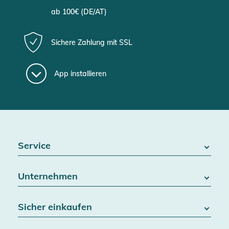
ab 100€ (DE/AT)
Sichere Zahlung mit SSL
App installieren
Service
FAQ / Hilfe
Unternehmen
Batteriegesetz
Kontakt
Über uns
Widerrufsrecht
Sicher einkaufen
Blog
Vertrag widerrufen
Team
Datenschutz