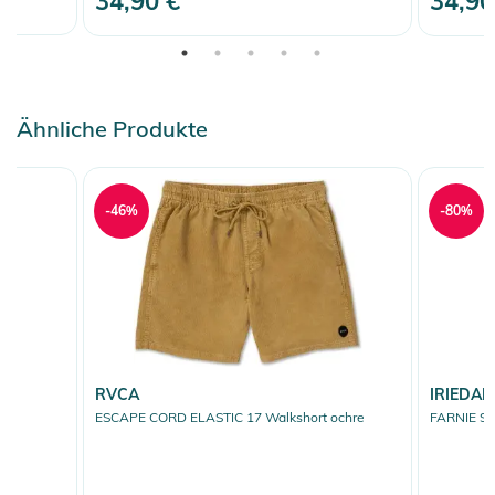
34,90 €
34,90
Ähnliche Produkte
-46%
-80%
RVCA
IRIEDAIL
ESCAPE CORD ELASTIC 17 Walkshort ochre
FARNIE Sho