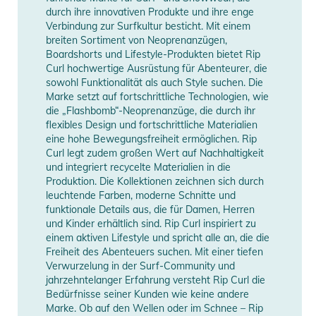
durch ihre innovativen Produkte und ihre enge
Produktinformationen und
Verbindung zur Surfkultur besticht. Mit einem
Manufacturer
Herstellerangaben
Sicherheitshinweise
breiten Sortiment von Neoprenanzügen,
Information
anzeigen
Boardshorts und Lifestyle-Produkten bietet Rip
Gebrauchsanweisungen, Sicherheitshinweise und Warnungen
Curl hochwertige Ausrüstung für Abenteurer, die
sowohl Funktionalität als auch Style suchen. Die
finden Sie direkt am Produkt.
Marke setzt auf fortschrittliche Technologien, wie
die „Flashbomb“-Neoprenanzüge, die durch ihr
flexibles Design und fortschrittliche Materialien
eine hohe Bewegungsfreiheit ermöglichen. Rip
Curl legt zudem großen Wert auf Nachhaltigkeit
und integriert recycelte Materialien in die
Produktion. Die Kollektionen zeichnen sich durch
leuchtende Farben, moderne Schnitte und
funktionale Details aus, die für Damen, Herren
und Kinder erhältlich sind. Rip Curl inspiriert zu
einem aktiven Lifestyle und spricht alle an, die die
Freiheit des Abenteuers suchen. Mit einer tiefen
Verwurzelung in der Surf-Community und
jahrzehntelanger Erfahrung versteht Rip Curl die
Bedürfnisse seiner Kunden wie keine andere
Marke. Ob auf den Wellen oder im Schnee – Rip