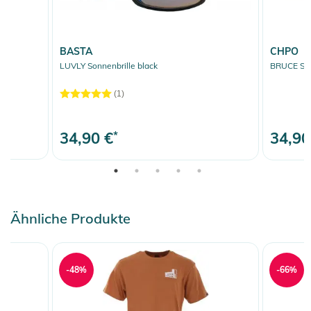
BASTA
CHPO
LUVLY Sonnenbrille black
BRUCE Sonn
(1)
34,90 €
*
34,90
Ähnliche Produkte
-48%
-66%