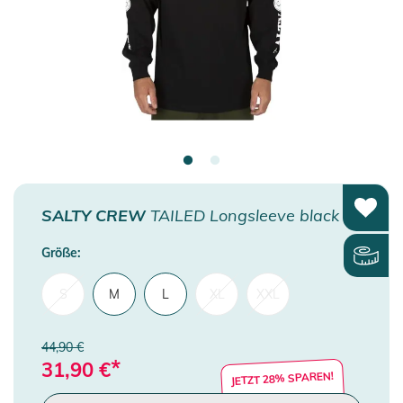
SALTY CREW
TAILED Longsleeve black
Größe:
S
M
L
XL
XXL
44,90 €
*
31,90
€
JETZT 28% SPAREN!