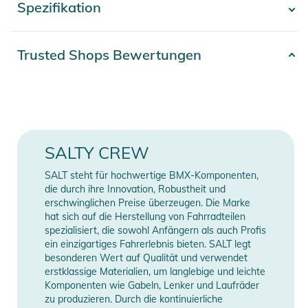
Spezifikation
Produktinformationen und
- Mehr anzeigen -
Sicherheitshinweise
Artikelnummer
2332025009172
Gebrauchsanweisungen, Sicherheitshinweise und Warnungen
Trusted Shops Bewertungen
finden Sie direkt am Produkt.
Gender
Men
Farbe
black
Erscheinungsjahr
2026
SALTY CREW
Material
100% Baumwolle
SALT steht für hochwertige BMX-Komponenten,
die durch ihre Innovation, Robustheit und
erschwinglichen Preise überzeugen. Die Marke
Manufacturer
Herstellerangaben
hat sich auf die Herstellung von Fahrradteilen
Information
anzeigen
spezialisiert, die sowohl Anfängern als auch Profis
ein einzigartiges Fahrerlebnis bieten. SALT legt
besonderen Wert auf Qualität und verwendet
erstklassige Materialien, um langlebige und leichte
Komponenten wie Gabeln, Lenker und Laufräder
zu produzieren. Durch die kontinuierliche