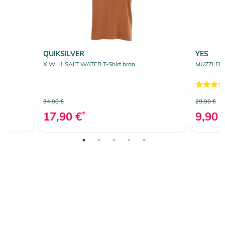
QUIKSILVER
YES
X WH1 SALT WATER T-Shirt bran
MUZZLED P
34,90 €
29,90 €
17,90 €
*
9,90 