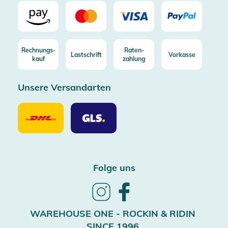
Rechnungs-
Raten-
Lastschrift
Vorkasse
kauf
zahlung
Unsere Versandarten
Unsere
Unsere
Versandarten
Versandarten
DHL
GLS
Folge uns
Follow
Follow
us
us
on
on
WAREHOUSE ONE - ROCKIN & RIDIN
Instagram
Facebook
SINCE 1996