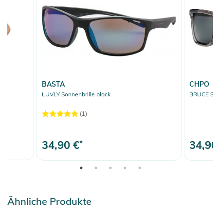
BASTA
CHPO
LUVLY Sonnenbrille black
BRUCE Sonn
(1)
34,90 €
*
34,90
Ähnliche Produkte