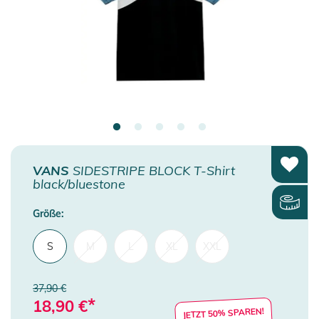
VANS
SIDESTRIPE BLOCK T-Shirt
black/bluestone
Größe:
S
M
L
XL
XXL
37,90 €
*
18,90
€
JETZT 50% SPAREN!