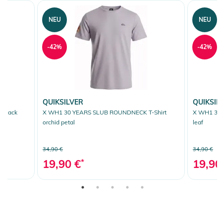
NEU
NEU
-42%
-42%
QUIKSILVER
QUIKSIL
 black
X WH1 30 YEARS SLUB ROUNDNECK T-Shirt
X WH1 30 
orchid petal
leaf
34,90 €
34,90 €
19,90 €
*
19,90