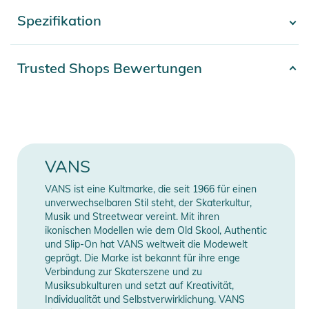
Streetwear-Vibes auf den Punkt.
Spezifikation
- Mehr anzeigen -
- Angenehmer Tragekomfort – Aus weicher Baumwolle
gefertigt für ein bequemes Gefühl den ganzen Tag.
- Vielseitig kombinierbar – Ob zu Jeans, Shorts oder Jogger –
Artikelnummer
2392025008001
Trusted Shops Bewertungen
dieses T-Shirt passt zu jedem urbanen Look.
Material
100% Baumwolle
Produktinformationen und
Farbe
multi-colored
Sicherheitshinweise
Gebrauchsanweisungen, Sicherheitshinweise und Warnungen
Erscheinungsjahr
2025
VANS
finden Sie direkt am Produkt.
Gender
Men
VANS ist eine Kultmarke, die seit 1966 für einen
unverwechselbaren Stil steht, der Skaterkultur,
Musik und Streetwear vereint. Mit ihren
Manufacturer
Herstellerangaben
ikonischen Modellen wie dem Old Skool, Authentic
Information
anzeigen
und Slip-On hat VANS weltweit die Modewelt
geprägt. Die Marke ist bekannt für ihre enge
Verbindung zur Skaterszene und zu
Musiksubkulturen und setzt auf Kreativität,
Individualität und Selbstverwirklichung. VANS