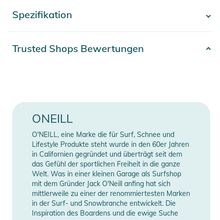
jeden Tag. Es besteht aus 100% mittelschwerem, kardiertem
Spezifikation
- Mehr anzeigen -
Baumwolljersey, der sich durch eine weichmachende
Waschung des Gewebes besonders angenehm anfühlt. Der
gerippte Kragen und die überschnittene Schulterpartie
Artikelnummer
2332025010239
Trusted Shops Bewertungen
vervollständigen den Vintage-Look.
Farbe
purple
Eigenschaften:
Erscheinungsjahr
2025
- Fit: Loose
- Medium Weight 160gsm Jersey
Gender
Women
ONEILL
- Garment Softner Wash
- Garment Dyeing
Material
100% Baumwolle
O'NEILL, eine Marke die für Surf, Schnee und
- Water Based Print with Distressed Look at Chest
Lifestyle Produkte steht wurde in den 60er Jahren
- Water Based Print with Distressed Look at Back
in Californien gegründet und überträgt seit dem
Manufacturer
Herstellerangaben
das Gefühl der sportlichen Freiheit in die ganze
- Carded Jersey
Information
anzeigen
Welt. Was in einer kleinen Garage als Surfshop
- Ribbed Collar
mit dem Gründer Jack O'Neill anfing hat sich
- Dropped Shoulder
mittlerweile zu einer der renommiertesten Marken
- Long Length
in der Surf- und Snowbranche entwickelt. Die
Inspiration des Boardens und die ewige Suche