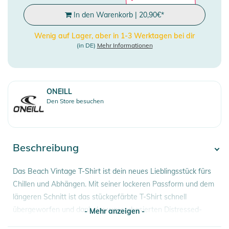
In den Warenkorb
|
20,90
€
*
Wenig auf Lager, aber in 1-3 Werktagen bei dir
(in DE)
Mehr Informationen
ONEILL
Den Store besuchen
Beschreibung
Das Beach Vintage T-Shirt ist dein neues Lieblingsstück fürs
Chillen und Abhängen. Mit seiner lockeren Passform und dem
längeren Schnitt ist das stückgefärbte T-Shirt schnell
übergeworfen und dank der wasserbasierten Distressed-
- Mehr anzeigen -
Prints auf der Vorder- und Rückseite auch ein Must-have für