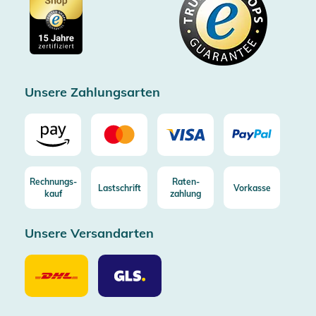
Cookie-Einstellungen
Impressum
Gratis Versand ab 100€ Bestellwert (in DE/AT)
Kostenlose Rücksendung (aus DE/AT)
Zertifizierter Trusted Shop
Unsere Zahlungsarten
Rechnungs-
Raten-
Lastschrift
Vorkasse
kauf
zahlung
Unsere Versandarten
Unsere
Unsere
Versandarten
Versandarten
DHL
GLS