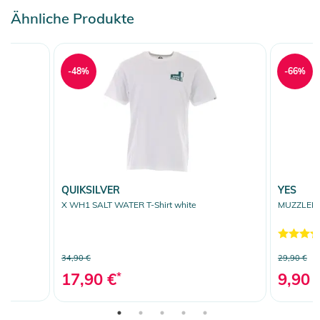
Ähnliche Produkte
-48%
-66%
QUIKSILVER
YES
X WH1 SALT WATER T-Shirt white
MUZZLED P
34,90 €
29,90 €
17,90 €
*
9,90 