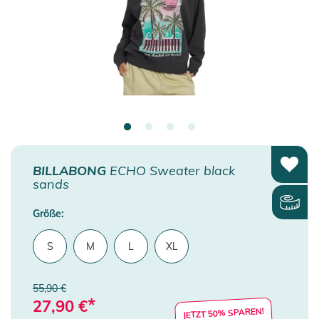
BILLABONG
ECHO Sweater black
sands
Größe:
S
M
L
XL
55,90 €
*
27,90
€
JETZT 50% SPAREN!