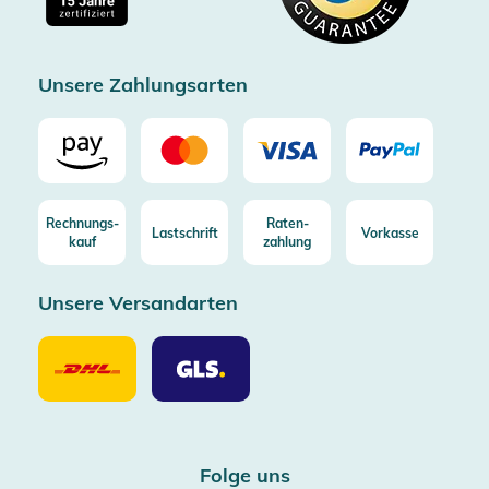
Kostenlose Rücksendung (aus DE/AT)
Zertifizierter Trusted Shop
Unsere Zahlungsarten
Rechnungs-
Raten-
Lastschrift
Vorkasse
kauf
zahlung
Unsere Versandarten
Unsere
Unsere
Versandarten
Versandarten
DHL
GLS
Folge uns