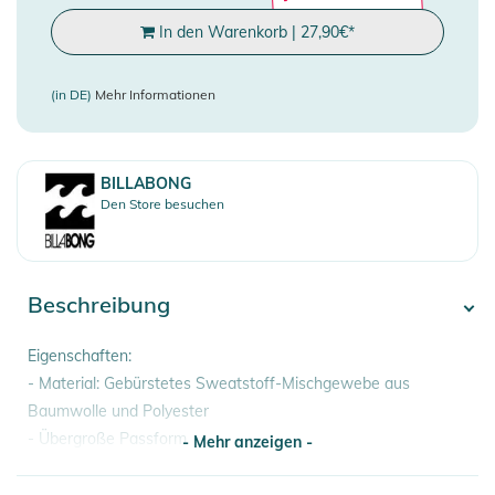
In den Warenkorb
|
27,90
€
*
(in DE)
Mehr Informationen
BILLABONG
Den Store besuchen
Beschreibung
Eigenschaften:
- Material: Gebürstetes Sweatstoff-Mischgewebe aus
Baumwolle und Polyester
- Übergroße Passform
- Mehr anzeigen -
- Rundhalsausschnitt
- Grafik-Siebdruck