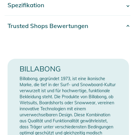
Spezifikation
- Mehr anzeigen -
- [Hauptstoff] 80% Baumwolle, 20% Polyester
Produktinformationen und
Artikelnummer
2332026016049
Trusted Shops Bewertungen
Sicherheitshinweise
Gender
Women
Gebrauchsanweisungen, Sicherheitshinweise und Warnungen
finden Sie direkt am Produkt.
80% Baumwolle, 20%
Material
Polyester
BILLABONG
Farbe
blue
Billabong, gegründet 1973, ist eine ikonische
Erscheinungsjahr
2026
Marke, die tief in der Surf- und Snowboard-Kultur
verwurzelt ist und für hochwertige, funktionale
Bekleidung steht. Die Produkte von Billabong, ob
Manufacturer
Herstellerangaben
Wetsuits, Boardshorts oder Snowwear, vereinen
Information
anzeigen
innovative Technologien mit einem
unverwechselbaren Design. Diese Kombination
aus Qualität und Funktionalität gewährleistet,
dass Träger unter verschiedensten Bedingungen
optimal geschützt und gleichzeitig modisch