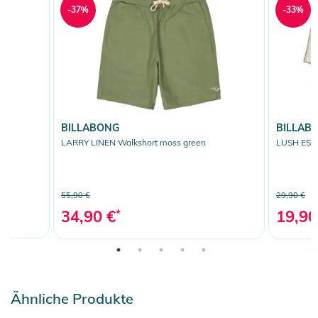
-37%
-33%
BILLABONG
BILLAB
LARRY LINEN Walkshort moss green
LUSH ESCAP
55,90 €
29,90 €
34,90 €
*
19,90
Ähnliche Produkte