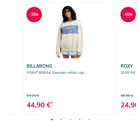
-35%
-50%
BILLABONG
ROXY
POINT BREAK Sweater white cap
SURFING B
69,90 €
49,90 €
44,90 €
*
24,90