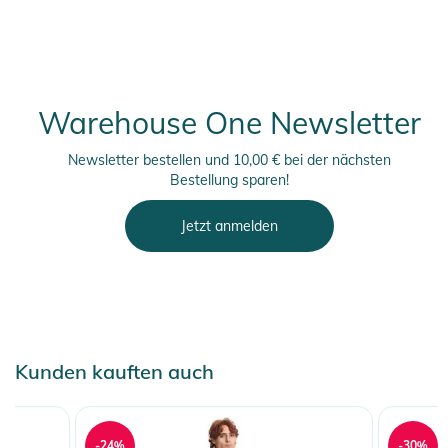
- Reißverschlusstaschen für die Hände
Manufacturer
Herstellerangaben anzeigen
- Verstellbarer Tunnelzug-Saum
Information
- Feste verstellbare Kapuze
- Einsatzmöglichkeiten: Wandern, Gehen, Urban life
- Fit: Active
Warehouse One Newsletter
Produktinformationen und
Newsletter bestellen und 10,00 € bei der nächsten
Sicherheitshinweise
Bestellung sparen!
Gebrauchsanweisungen, Sicherheitshinweise und Warnungen
Jetzt anmelden
finden Sie direkt am Produkt.
Kunden kauften auch
-24%
-30%