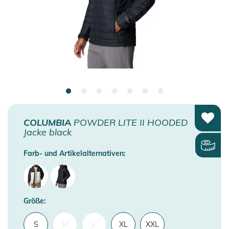
COLUMBIA
POWDER LITE II HOODED
Jacke black
Farb- und Artikelalternativen:
Größe:
S
M
L
XL
XXL