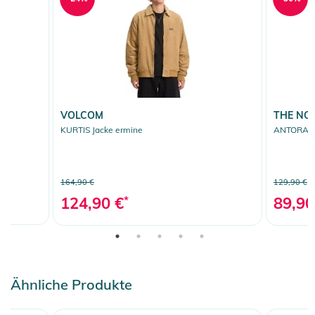
VOLCOM
THE NO
KURTIS Jacke ermine
ANTORA RA
164,90 €
129,90 €
124,90 €
*
89,90
Ähnliche Produkte