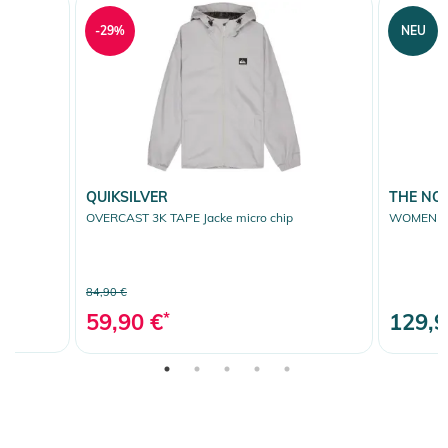
-29%
NEU
QUIKSILVER
THE NO
OVERCAST 3K TAPE Jacke micro chip
WOMEN ANT
84,90 €
59,90 €
*
129,9