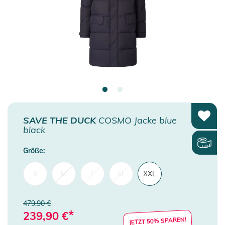
SAVE THE DUCK
COSMO Jacke blue
black
Größe:
S
M
L
XL
XXL
479,90 €
*
239,90
€
JETZT 50% SPAREN!