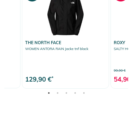
THE NORTH FACE
ROXY
WOMEN ANTORA RAIN Jacke tnf black
SALTY HOR
99,90 €
129,90 €
*
54,90