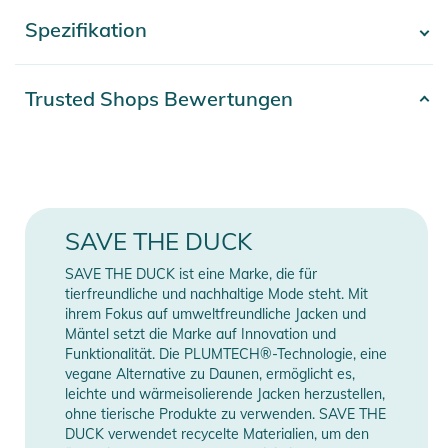
sie zum perfekten Begleiter für den Winter.
Spezifikation
- Mehr anzeigen -
Eigenschaften:
- Wind- und wasserdichtes Außenmaterial für optimalen
Artikelnummer
2100003766229
Trusted Shops Bewertungen
Schutz bei schlechtem Wetter
Material
100% Polyamid
- Leichte, atmungsaktive Fütterung sorgt für angenehme
Wärme ohne Überhitzen
Farbe
blue
- Verstellbare Kapuze mit hohem Kragen für zusätzlichen
Schutz
Gender
Men
SAVE THE DUCK
- Praktische Reißverschlusstaschen zum sicheren Verstauen
von Wertsachen
Erscheinungsjahr
2025
SAVE THE DUCK ist eine Marke, die für
- Stilvolles, minimalistisches Design, das zu jedem Outfit passt
tierfreundliche und nachhaltige Mode steht. Mit
ihrem Fokus auf umweltfreundliche Jacken und
Manufacturer
Herstellerangaben
Produktinformationen und
Mäntel setzt die Marke auf Innovation und
Information
anzeigen
Sicherheitshinweise
Funktionalität. Die PLUMTECH®-Technologie, eine
vegane Alternative zu Daunen, ermöglicht es,
Gebrauchsanweisungen, Sicherheitshinweise und Warnungen
leichte und wärmeisolierende Jacken herzustellen,
ohne tierische Produkte zu verwenden. SAVE THE
finden Sie direkt am Produkt.
DUCK verwendet recycelte Materialien, um den