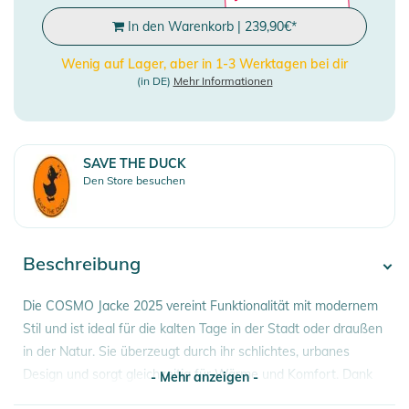
In den Warenkorb
|
239,90
€
*
Wenig auf Lager, aber in 1-3 Werktagen bei dir
(in DE)
Mehr Informationen
SAVE THE DUCK
Den Store besuchen
Beschreibung
Die COSMO Jacke 2025 vereint Funktionalität mit modernem
Stil und ist ideal für die kalten Tage in der Stadt oder draußen
in der Natur. Sie überzeugt durch ihr schlichtes, urbanes
Design und sorgt gleichzeitig für Wärme und Komfort. Dank
- Mehr anzeigen -
ihrer hochwertigen Verarbeitung und cleveren Features wird