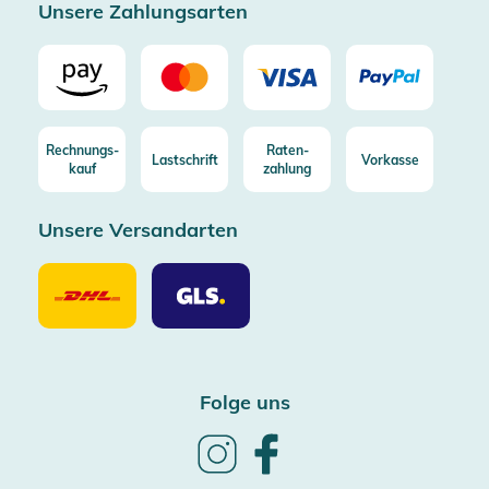
Unsere Zahlungsarten
Rechnungs-
Raten-
Lastschrift
Vorkasse
kauf
zahlung
Unsere Versandarten
Unsere
Unsere
Versandarten
Versandarten
DHL
GLS
Folge uns
Follow
Follow
us
us
on
on