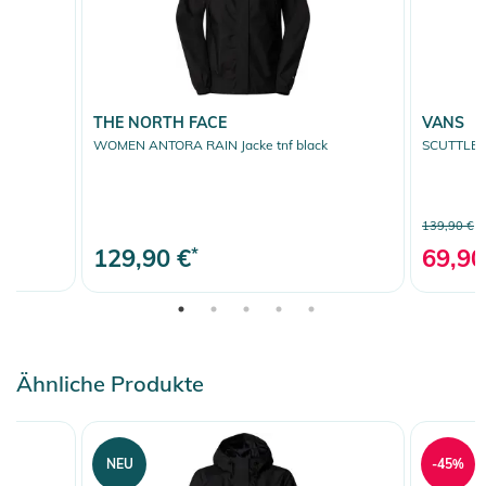
THE NORTH FACE
VANS
WOMEN ANTORA RAIN Jacke tnf black
SCUTTLE B
139,90 €
129,90 €
*
69,90
Ähnliche Produkte
NEU
-45%