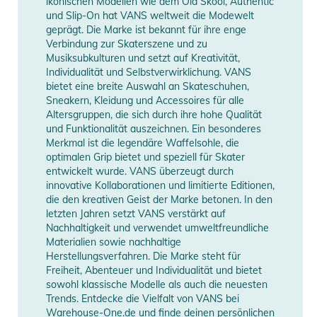
ikonischen Modellen wie dem Old Skool, Authentic
Information
anzeigen
und Slip-On hat VANS weltweit die Modewelt
geprägt. Die Marke ist bekannt für ihre enge
Verbindung zur Skaterszene und zu
Musiksubkulturen und setzt auf Kreativität,
Individualität und Selbstverwirklichung. VANS
bietet eine breite Auswahl an Skateschuhen,
Sneakern, Kleidung und Accessoires für alle
Altersgruppen, die sich durch ihre hohe Qualität
und Funktionalität auszeichnen. Ein besonderes
Merkmal ist die legendäre Waffelsohle, die
optimalen Grip bietet und speziell für Skater
entwickelt wurde. VANS überzeugt durch
innovative Kollaborationen und limitierte Editionen,
die den kreativen Geist der Marke betonen. In den
letzten Jahren setzt VANS verstärkt auf
Nachhaltigkeit und verwendet umweltfreundliche
Materialien sowie nachhaltige
Herstellungsverfahren. Die Marke steht für
Freiheit, Abenteuer und Individualität und bietet
sowohl klassische Modelle als auch die neuesten
Trends. Entdecke die Vielfalt von VANS bei
Warehouse-One.de und finde deinen persönlichen