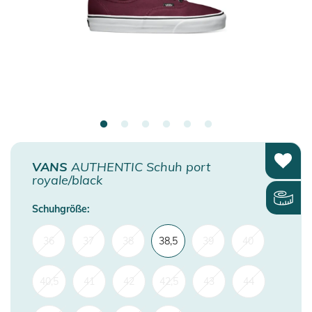
VANS
AUTHENTIC Schuh port
royale/black
Schuhgröße:
36
37
38
38,5
39
40
40,5
41
42
42,5
43
44