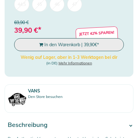
44,5
45
46
47
69,90 €
*
39,90
€
JETZT 42% SPAREN!
In den Warenkorb
|
39,90
€
*
Wenig auf Lager, aber in 1-3 Werktagen bei dir
(in DE)
Mehr Informationen
VANS
Den Store besuchen
Beschreibung