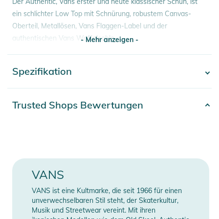
Der Authentic, Vans erster und heute klassischer Schuh, ist
ein schlichter Low Top mit Schnürung, robustem Canvas-
Oberteil, Metallösen, Vans Flaggen-Label und der
authentischen Vans Waffelsohle.
- Mehr anzeigen -
Außenmaterial: Canvas
Spezifikation
- Mehr anzeigen -
Produktinformationen und
Sicherheitshinweise
Artikelnummer
2100001522551
Trusted Shops Bewertungen
Gebrauchsanweisungen, Sicherheitshinweise und Warnungen
Farbe
red
finden Sie direkt am Produkt.
Gender
Unisex
Erscheinungsjahr
2025
VANS
Typ
Sneaker
VANS ist eine Kultmarke, die seit 1966 für einen
unverwechselbaren Stil steht, der Skaterkultur,
Musik und Streetwear vereint. Mit ihren
Manufacturer
Herstellerangaben