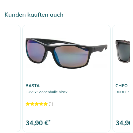
Kunden kauften auch
BASTA
CHPO
LUVLY Sonnenbrille black
BRUCE Sonn
(1)
34,90 €
*
34,90