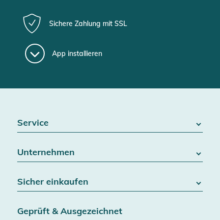
Sichere Zahlung mit SSL
App installieren
Service
FAQ / Hilfe
Unternehmen
Batteriegesetz
Kontakt
Über uns
Widerrufsrecht
Sicher einkaufen
Blog
Vertrag widerrufen
Team
Datenschutz
Versand & Lieferung
Jobs
Geprüft & Ausgezeichnet
AGB & Kundeninformationen
SSL-Verschlüsselung