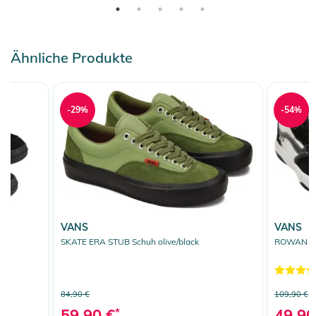
Ähnliche Produkte
-29%
-54%
VANS
VANS
SKATE ERA STUB Schuh olive/black
ROWAN 2 S
84,90 €
109,90 €
59,90 €
*
49,90