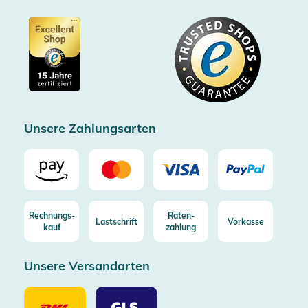
Partner
Barrierefreiheitserklärung
Zertifiziert durch Trusted Shops
Gutscheine
Datenschutz
Showroom Düsseldorf
Käuferschutz bis 20000€
Cookie-Einstellungen
Impressum
Gratis Versand ab 100€ Bestellwert (in DE/AT)
Kostenlose Rücksendung (aus DE/AT)
Zertifizierter Trusted Shop
Unsere Zahlungsarten
Rechnungs-
Raten-
Lastschrift
Vorkasse
kauf
zahlung
Unsere Versandarten
Unsere
Unsere
Versandarten
Versandarten