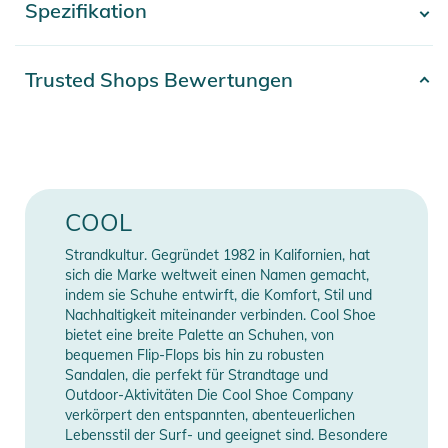
Spezifikation
- Mehr anzeigen -
finden Sie direkt am Produkt.
Artikelnummer
2100003700704
Trusted Shops Bewertungen
Material
Kunststoff
Farbe
yellow
Erscheinungsjahr
2022
COOL
Gender
Women
Strandkultur. Gegründet 1982 in Kalifornien, hat
sich die Marke weltweit einen Namen gemacht,
Typ
Sandale
indem sie Schuhe entwirft, die Komfort, Stil und
Nachhaltigkeit miteinander verbinden. Cool Shoe
bietet eine breite Palette an Schuhen, von
Manufacturer
Herstellerangaben
bequemen Flip-Flops bis hin zu robusten
Information
anzeigen
Sandalen, die perfekt für Strandtage und
Outdoor-Aktivitäten Die Cool Shoe Company
verkörpert den entspannten, abenteuerlichen
Lebensstil der Surf- und geeignet sind. Besondere