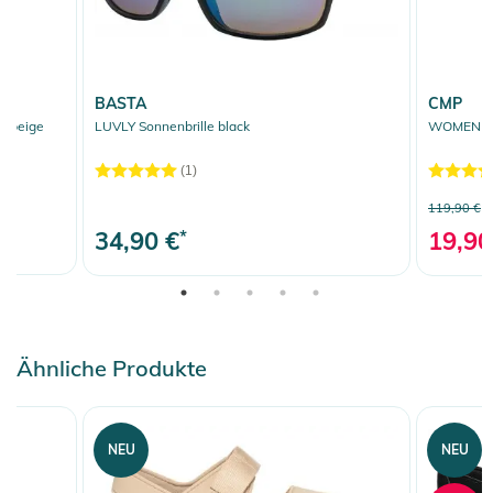
BASTA
CMP
r beige
LUVLY Sonnenbrille black
WOMEN SN
(1)
119,90 €
34,90 €
*
19,90
Ähnliche Produkte
NEU
NEU