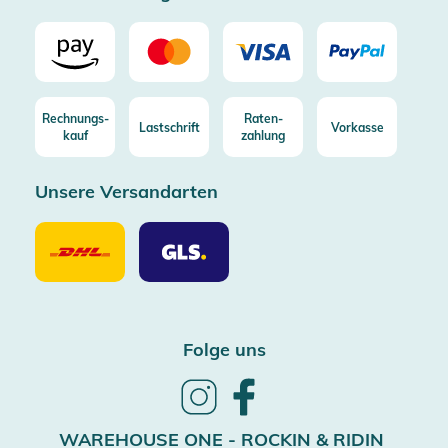
Rechnungs-
Raten-
Lastschrift
Vorkasse
kauf
zahlung
Unsere Versandarten
Unsere
Unsere
Versandarten
Versandarten
DHL
GLS
Folge uns
Follow
Follow
us
us
on
on
WAREHOUSE ONE - ROCKIN & RIDIN
Instagram
Facebook