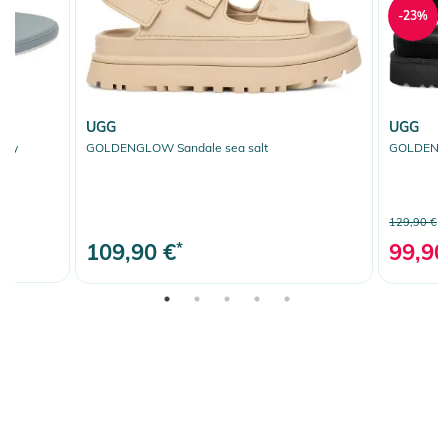
-23%
UGG
UGG
rey
GOLDENGLOW Sandale sea salt
GOLDENST
129,90 €
109,90 €
*
99,90