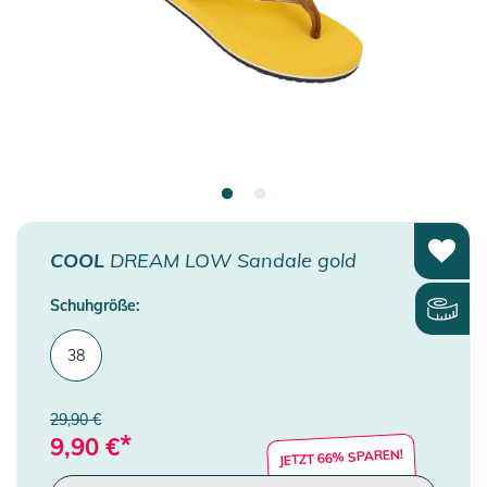
COOL
DREAM LOW Sandale gold
Schuhgröße:
38
29,90 €
*
9,90
€
JETZT 66% SPAREN!