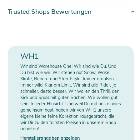
Artikelnummer
4262448574734
Trusted Shops Bewertungen
Hier ist die passende Cap!
Für alles, was wir lieben und
Gender
Unisex
leben. Jeden Tag! Sie schützt vor der Sonne und zieht
neidische Blicke auf sich. Sie überzeugt nicht nur durch
Erscheinungsjahr
2024
Qualität, sondern auch durch Stil. Mit dem smarten
Warehouse One Logo lässt sie dich in jeder Situation gut
Farbe
black
WH1
aussehen. Das 6-Panel-Design verleiht der Cap eine perfekte
Passform und einen schlanken Look, während der
Material
100% Baumwolle
Wir sind Warehouse One! Wir sind wie Du. Und
vorgeformte Schirm Funktionalität und Style vereint.
Du bist wie wir. Wir stehen auf Snow, Wake,
Style
Cap
Skate, Beach- und Streetstyle. Immer draußen.
Immer wild. Klar am Limit. Wir sind alle Rider. Je
Vom Meeting am Montagmorgen bis zum Date am
schneller, desto besser. Wir wollen den Thrill, den
Freitagabend, die Cap funktioniert immer und überall und
Manufacturer
Herstellerangaben
Kick und Spaß mit guten Sachen. Wir wollen gut
bietet dir Tragekomfort und einen schicken Look, wo immer
Information
anzeigen
sein. In jeder Hinsicht. Und weil Du mit uns einiges
du bist.
gemeinsam hast, haben wir von WH1 unsere
eigene kleine feine Kollektion rausgebracht, die
wir Dir zu den fairsten Preisen in unserem Shop
Eigenschaften:
anbieten!
- Low Profile Heavy Brushed Cotton Cap
Herstellerangaben anzeigen