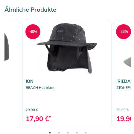
Ähnliche Produkte
-40%
-33%
ION
IRIEDAIL
BEACH Hut black
STONEFIN
29,90 €
29,90 €
17,90 €
*
19,90