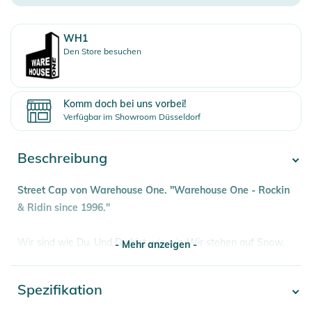
WH1
Den Store besuchen
Komm doch bei uns vorbei!
Verfügbar im Showroom Düsseldorf
Beschreibung
Street Cap von Warehouse One. "Warehouse One - Rockin
& Ridin since 1996."
Wir sind wie Du. Und Du bist wie wir. Wir stehen auf Snow,
- Mehr anzeigen -
Wake, Skate, Beach- und Streetstyle. Immer draußen. Immer
wild. Klar am Limit. Wir sind alle Rider. Je schneller, desto
Spezifikation
- Mehr anzeigen -
besser. Speed ist alles. Wir wollen den Thrill, den Kick und
Spaß mit gutem Style. Wir wollen gut sein. In jeder Hinsicht.