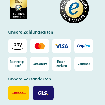
Showroom Düsseldorf
Käuferschutz bis 20000€
Cookie-Einstellungen
Impressum
Gratis Versand ab 100€ Bestellwert (in DE/AT)
Kostenlose Rücksendung (aus DE/AT)
Zertifizierter Trusted Shop
Unsere Zahlungsarten
Rechnungs-
Raten-
Lastschrift
Vorkasse
kauf
zahlung
Unsere Versandarten
Unsere
Unsere
Versandarten
Versandarten
DHL
GLS