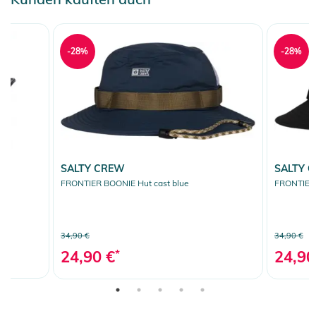
-28%
-28%
SALTY CREW
SALTY 
FRONTIER BOONIE Hut cast blue
FRONTIER 
34,90 €
34,90 €
24,90 €
*
24,90