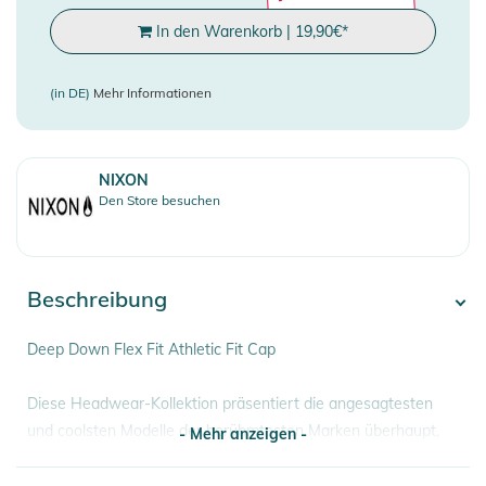
In den Warenkorb
|
19,90
€
*
(in DE)
Mehr Informationen
NIXON
Den Store besuchen
Beschreibung
Deep Down Flex Fit Athletic Fit Cap
Diese Headwear-Kollektion präsentiert die angesagtesten
und coolsten Modelle der berühmtesten Marken überhaupt,
- Mehr anzeigen -
wie Starter, New Era und viele mehr.