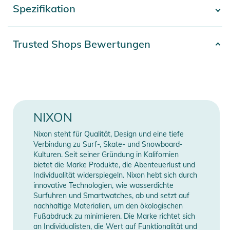
Spezifikation
- Mehr anzeigen -
Eigenschaften:
- Material: Polyacryl/Wollmischung
- Schirm: Flacher Schirm
Artikelnummer
2100003698797
Trusted Shops Bewertungen
- Tiefe: Flach
Gender
Unisex
- Struktur/Verschluss: Strukturiert/Flexfit
Produktinformationen und
Farbe
black
Sicherheitshinweise
Erscheinungsjahr
2026
NIXON
Gebrauchsanweisungen, Sicherheitshinweise und Warnungen
83% Polyacryl, 15% Wolle,
finden Sie direkt am Produkt.
Nixon steht für Qualität, Design und eine tiefe
Material
2% Elastan
Verbindung zu Surf-, Skate- und Snowboard-
Kulturen. Seit seiner Gründung in Kalifornien
bietet die Marke Produkte, die Abenteuerlust und
Style
Cap
Individualität widerspiegeln. Nixon hebt sich durch
innovative Technologien, wie wasserdichte
Manufacturer
Herstellerangaben
Surfuhren und Smartwatches, ab und setzt auf
nachhaltige Materialien, um den ökologischen
Information
anzeigen
Fußabdruck zu minimieren. Die Marke richtet sich
an Individualisten, die Wert auf Funktionalität und