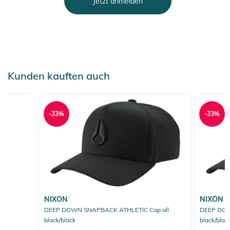
Jetzt anmelden
Kunden kauften auch
-33%
-33%
NIXON
NIXON
DEEP DOWN SNAPBACK ATHLETIC Cap all
DEEP DOW
black/black
black/blac