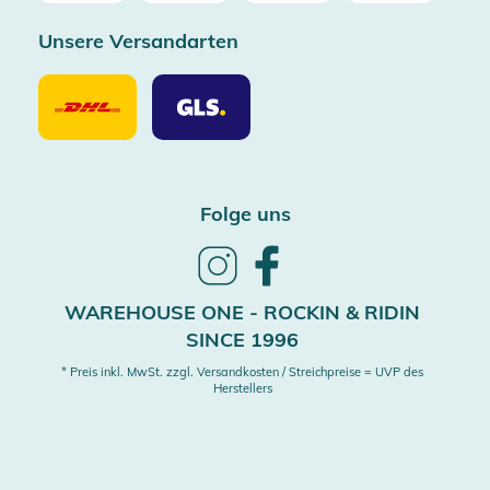
Unsere Versandarten
Unsere
Unsere
Versandarten
Versandarten
DHL
GLS
Folge uns
Follow
Follow
us
us
on
on
WAREHOUSE ONE - ROCKIN & RIDIN
Instagram
Facebook
SINCE 1996
* Preis inkl. MwSt. zzgl. Versandkosten / Streichpreise = UVP des
Herstellers