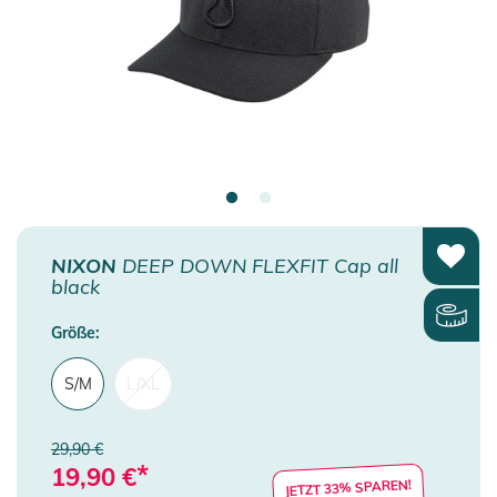
NIXON
DEEP DOWN FLEXFIT Cap all
black
Größe:
S/M
L/XL
29,90 €
*
19,90
€
JETZT 33% SPAREN!