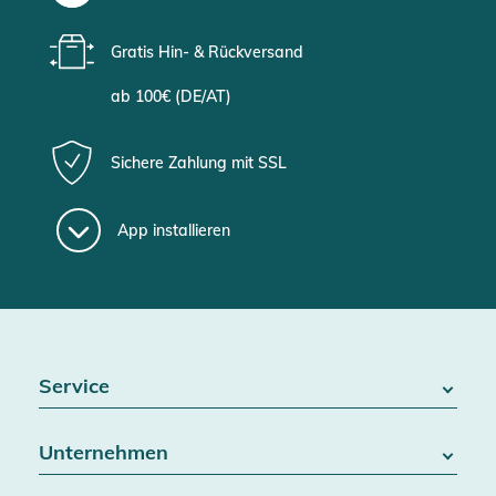
Gratis Hin- & Rückversand
ab 100€ (DE/AT)
Sichere Zahlung mit SSL
App installieren
Service
FAQ / Hilfe
Unternehmen
Batteriegesetz
Kontakt