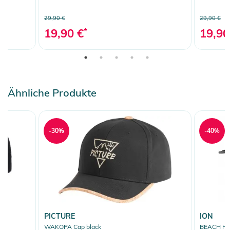
29,90 €
29,90 €
19,90 €
*
19,90
Ähnliche Produkte
-30%
-40%
PICTURE
ION
WAKOPA Cap black
BEACH Hut