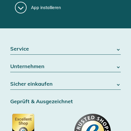
App installieren
Service
FAQ / Hilfe
Unternehmen
Batteriegesetz
Kontakt
Über uns
Widerrufsrecht
Sicher einkaufen
Blog
Vertrag widerrufen
Team
Datenschutz
Versand & Lieferung
Jobs
Geprüft & Ausgezeichnet
AGB & Kundeninformationen
SSL-Verschlüsselung
Partner
Barrierefreiheitserklärung
Zertifiziert durch Trusted Shops
Gutscheine
Datenschutz
Showroom Düsseldorf
Käuferschutz bis 20000€
Cookie-Einstellungen
Impressum
Gratis Versand ab 100€ Bestellwert (in DE/AT)