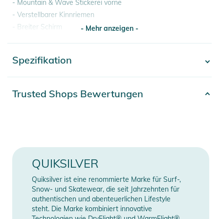
- Mountain & Wave Stickerei vorne
- Verstellbarer Kinnriemen
- Breiter Schirm
- Mehr anzeigen -
- 100% Baumwolle
Spezifikation
- Mehr anzeigen -
Produktinformationen und
Artikelnummer
2332026004039
Sicherheitshinweise
Trusted Shops Bewertungen
Gebrauchsanweisungen, Sicherheitshinweise und Warnungen
Material
100% Baumwolle
finden Sie direkt am Produkt.
Farbe
purple
Gender
Men
QUIKSILVER
Erscheinungsjahr
2026
Quiksilver ist eine renommierte Marke für Surf-,
Snow- und Skatewear, die seit Jahrzehnten für
authentischen und abenteuerlichen Lifestyle
Manufacturer
Herstellerangaben
steht. Die Marke kombiniert innovative
Information
anzeigen
Technologien wie DryFlight® und WarmFlight®