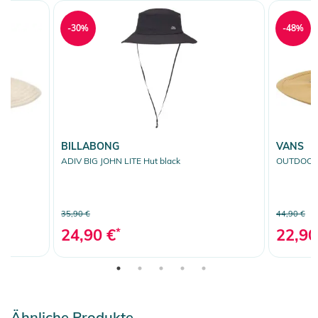
-30%
-48%
BILLABONG
VANS
ADIV BIG JOHN LITE Hut black
OUTDOORS
35,90 €
44,90 €
24,90 €
*
22,90
Ähnliche Produkte