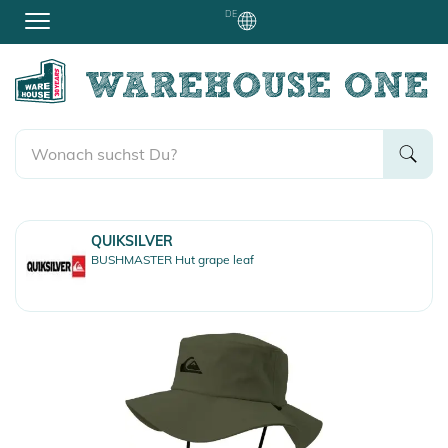
DE
QUIKSILVER
BUSHMASTER Hut grape leaf