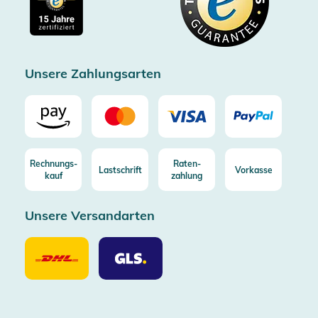
Kostenlose Rücksendung (aus DE/AT)
Zertifizierter Trusted Shop
Unsere Zahlungsarten
Rechnungs-
Raten-
Lastschrift
Vorkasse
kauf
zahlung
Unsere Versandarten
Unsere
Unsere
Versandarten
Versandarten
DHL
GLS