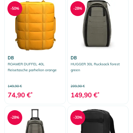
-50%
-28%
DB
DB
ROAMER DUFFEL 40L
HUGGER 30L Rucksack forest
Reisetasche parhelion orange
green
149,90 €
209,90 €
74,90 €
*
149,90 €
*
-28%
-30%