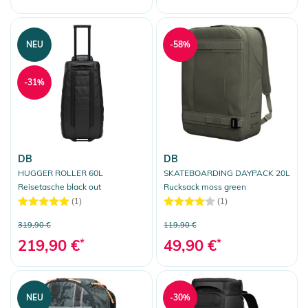
NEU
-58%
-31%
DB
DB
HUGGER ROLLER 60L
SKATEBOARDING DAYPACK 20L
Reisetasche black out
Rucksack moss green
(1)
(1)
319,90 €
119,90 €
219,90 €
*
49,90 €
*
NEU
-30%