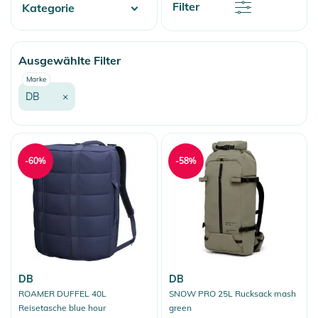
Rabatt
Filter
Kategorie
Name
Name
Water
Ausgewählte Filter
Fashion & More
Marke
Snow
DB
×
-60%
-58%
DB
DB
ROAMER DUFFEL 40L
SNOW PRO 25L Rucksack mash
Reisetasche blue hour
green