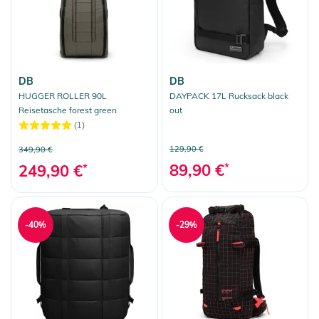
DB
DB
HUGGER ROLLER 90L
DAYPACK 17L Rucksack black
Reisetasche forest green
out
(1)
129,90 €
349,90 €
89,90 €
*
249,90 €
*
-40%
-29%