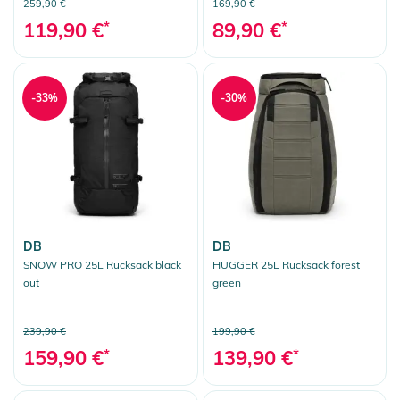
259,90 €
169,90 €
119,90 €
*
89,90 €
*
-33%
-30%
DB
DB
SNOW PRO 25L Rucksack black
HUGGER 25L Rucksack forest
out
green
239,90 €
199,90 €
159,90 €
*
139,90 €
*