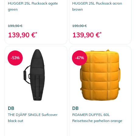
HUGGER 25L Rucksack agate
HUGGER 25L Rucksack acron
green
brown
199,90 €
199,90 €
139,90 €
*
139,90 €
*
-53%
-47%
DB
DB
THE DJÄRF SINGLE Surfcover
ROAMER DUFFEL 60L
black out
Reisetasche parhelion orange