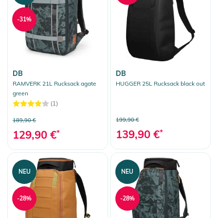
-31%
DB
DB
RAMVERK 21L Rucksack agate
HUGGER 25L Rucksack black out
green
(1)
199,90 €
189,90 €
139,90 €
*
129,90 €
*
NEU
NEU
-28%
-28%