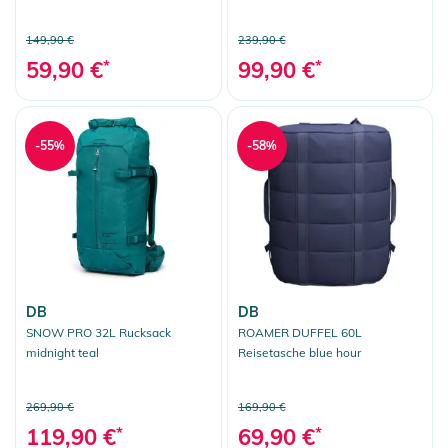
149,90 €
239,90 €
59,90 €
*
99,90 €
*
-55%
-58%
DB
DB
SNOW PRO 32L Rucksack
ROAMER DUFFEL 60L
midnight teal
Reisetasche blue hour
269,90 €
169,90 €
119,90 €
*
69,90 €
*