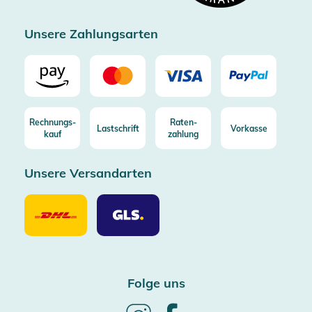
Zertifizierter Trusted Shop
Unsere Zahlungsarten
Rechnungs-
Raten-
Lastschrift
Vorkasse
kauf
zahlung
Unsere Versandarten
Unsere
Unsere
Versandarten
Versandarten
DHL
GLS
Folge uns
Follow
Follow