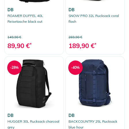
DB
DB
ROAMER DUFFEL 40L
SNOW PRO 32L Rucksack coral
Reisetasche black out
flash
149,90 €
269,90 €
89,90 €
*
189,90 €
*
-28%
-40%
DB
DB
HUGGER 30L Rucksack charcoal
BACKCOUNTRY 25L Rucksack
grey
blue hour