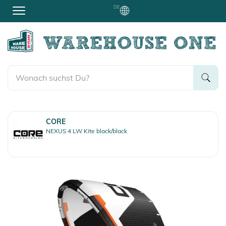
DE
CORE
NEXUS 4 LW Kite black/black