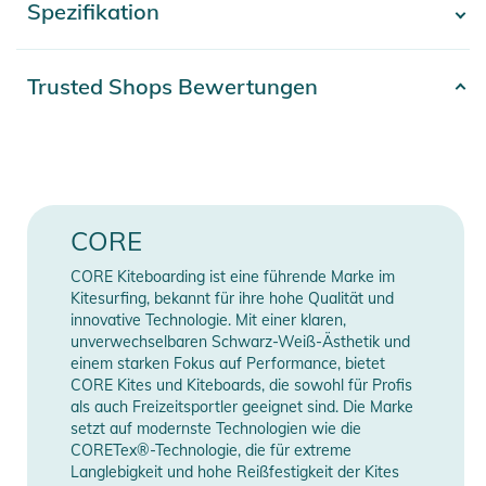
Spezifikation
- Mehr anzeigen -
reaktiv, kleinste Steuerimpulse setzt er unmittelbar in lineare
Kraftentfaltung um. Das macht das Freeriden so spielerisch
und gute Wave-Sessions erst möglich. Taste dich ran an enge
Artikelnummer
2100003753854
Trusted Shops Bewertungen
Kiteloops oder versuche dich an Doubles mit seinem
Erscheinungsjahr
2024
blitzschnellen, flüssigen Drehverhalten ohne Yank.
Farbe
black
Mit einer dünneren Leading Edge und Gewichtseinsparungen
hat der Nexus 4 beim Driften erheblich dazu gewonnen und
Gender
Unisex
CORE
ermöglicht dir den endlosen Down-the-Line-Surf. Entdecke
dein Big-Air- oder Freestyle-Potenzial, worauf du deinen
CORE Kiteboarding ist eine führende Marke im
Manufacturer
Herstellerangaben
Nexus über den CORE Intelligent Trim je nach Disziplin gezielt
Kitesurfing, bekannt für ihre hohe Qualität und
Information
anzeigen
ausrichten kannst.
innovative Technologie. Mit einer klaren,
unverwechselbaren Schwarz-Weiß-Ästhetik und
einem starken Fokus auf Performance, bietet
Steck dir neue Ziele. Schreib ein neues Kapitel. Entdecke dich
CORE Kites und Kiteboards, die sowohl für Profis
neu!
als auch Freizeitsportler geeignet sind. Die Marke
setzt auf modernste Technologien wie die
CORETex®-Technologie, die für extreme
Features:
Langlebigkeit und hohe Reißfestigkeit der Kites
- EXOTEX® 2 ULTRA RIGID DACRON: ultra-robuste Leading