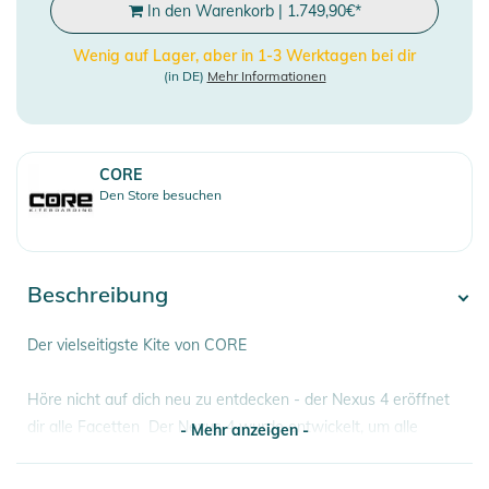
In den Warenkorb
|
1.749,90
€
*
Wenig auf Lager, aber in 1-3 Werktagen bei dir
(in DE)
Mehr Informationen
CORE
Den Store besuchen
Beschreibung
Der vielseitigste Kite von CORE
Höre nicht auf dich neu zu entdecken - der Nexus 4 eröffnet
dir alle Facetten Der Nexus 4 wurde entwickelt, um alle
- Mehr anzeigen -
Kitesurf-Anforderungen zu erfüllen - mit dem Twintip und
auch Surfboard. Sein Future-C-Shape ist wunderbar agil und