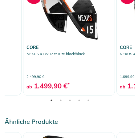
CORE
CORE
NEXUS 4 LW Test-Kite black/black
NEXUS 4 Ki
2.499,90 €
1.699,90 €
1.499,90 €
*
1.1
ab
ab
Ähnliche Produkte