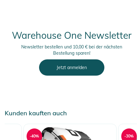
Der Nexus 4 kommt mit komfortablem Rucksack, Manual und
einem Repair-Kit.
Produktinformationen und
Warehouse One Newsletter
Sicherheitshinweise
Newsletter bestellen und 10,00 € bei der nächsten
Gebrauchsanweisungen, Sicherheitshinweise und Warnungen
Bestellung sparen!
finden Sie direkt am Produkt.
Jetzt anmelden
Kunden kauften auch
-40%
-30%