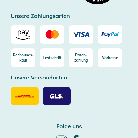
Zertifizierter Trusted Shop
Unsere Zahlungsarten
Rechnungs-
Raten-
Lastschrift
Vorkasse
kauf
zahlung
Unsere Versandarten
Unsere
Unsere
Versandarten
Versandarten
DHL
GLS
Folge uns
Follow
Follow