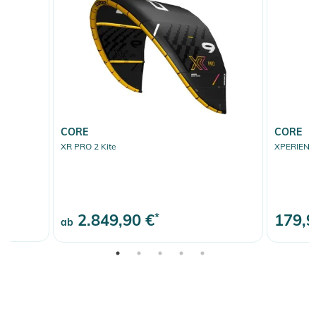
CORE
CORE
XR PRO 2 Kite
XPERIENCE 
2.849,90 €
*
179,9
ab