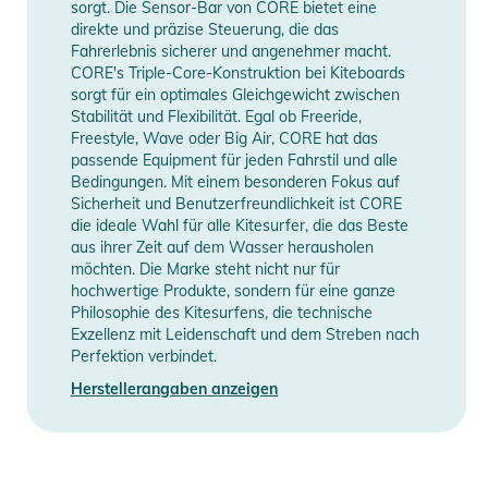
sorgt. Die Sensor-Bar von CORE bietet eine
Edge
direkte und präzise Steuerung, die das
- CORETEX® 2 TRIPLE RIPSTOP CANOPY: dreifach gegen
Fahrerlebnis sicherer und angenehmer macht.
CORE's Triple-Core-Konstruktion bei Kiteboards
Risse geschütztes Flugtuch
sorgt für ein optimales Gleichgewicht zwischen
- EXOTEX® LIGHT STRUTS: leichter und drehfreudiger
Stabilität und Flexibilität. Egal ob Freeride,
- 3 STRUT LIGHT FRAME: extra-präzise Drehfreude, geringes
Freestyle, Wave oder Big Air, CORE hat das
Gewicht
passende Equipment für jeden Fahrstil und alle
Bedingungen. Mit einem besonderen Fokus auf
- FUTURE-C SHAPE: direktes und präzises Fluggefühl
Sicherheit und Benutzerfreundlichkeit ist CORE
- RADICAL REACTION TIPS: schnelle und direkte Umsetzung
die ideale Wahl für alle Kitesurfer, die das Beste
von Steuerbefehlen
aus ihrer Zeit auf dem Wasser herausholen
- SURF PROFILE: herausragende Balance im Drift
möchten. Die Marke steht nicht nur für
hochwertige Produkte, sondern für eine ganze
- CIT MODES: Flugcharakter, Barkräfte und Reaktivität
Philosophie des Kitesurfens, die technische
individuell einstellbar
Exzellenz mit Leidenschaft und dem Streben nach
- INSTANT RELAUNCH: müheloser Wasserstart
Perfektion verbindet.
- SPEED PUMP SYSTEM: leicht und schnell Be- und Entlüften
Herstellerangaben anzeigen
- SENSOR BAR SYSTEM: optimale Abstimmung von Kite und
Barsystem
Lieferumfang: