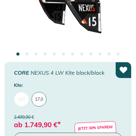
CORE
NEXUS 4 LW Kite black/black
Kite:
15.0
17.0
2.499,90 €
*
ab
1.749,90
€
JETZT 30% SPAREN!