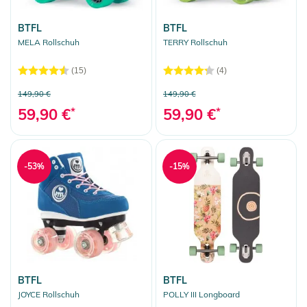
BTFL
BTFL
MELA Rollschuh
TERRY Rollschuh
(15)
(4)
149,90 €
149,90 €
59,90 €
*
59,90 €
*
-53%
-15%
BTFL
BTFL
JOYCE Rollschuh
POLLY III Longboard