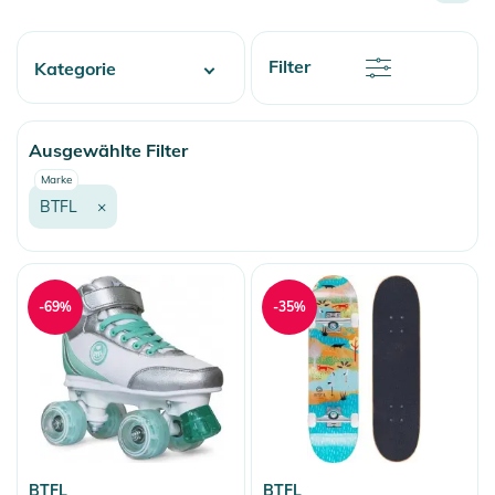
Preis
Preis
Rabatt
Filter
Kategorie
Name
Name
Skate
Ausgewählte Filter
More Fun
Marke
BTFL
×
-69%
-35%
BTFL
BTFL