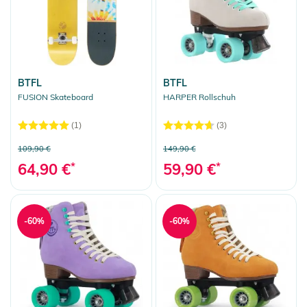
BTFL
BTFL
FUSION Skateboard
HARPER Rollschuh
(1)
(3)
109,90 €
149,90 €
64,90 €
*
59,90 €
*
-60%
-60%