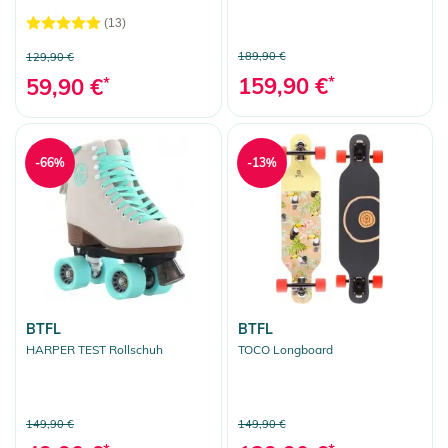
(13)
189,90 €
129,90 €
159,90 €
*
59,90 €
*
-66%
-13%
BTFL
BTFL
HARPER TEST Rollschuh
TOCO Longboard
149,90 €
149,90 €