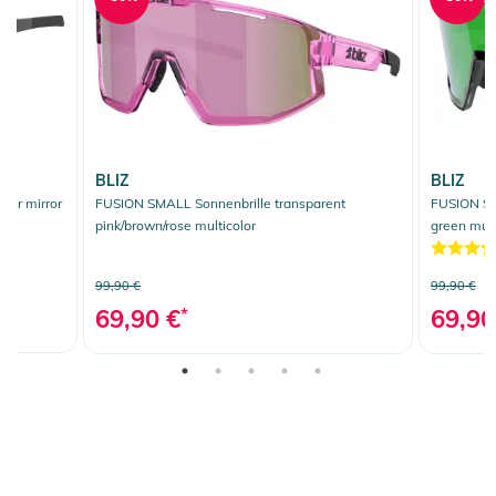
BLIZ
BLIZ
ver mirror
FUSION SMALL Sonnenbrille transparent
FUSION SM
pink/brown/rose multicolor
green mult
99,90 €
99,90 €
69,90 €
*
69,90