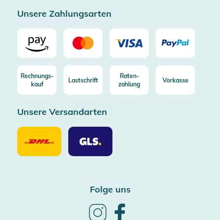
Unsere Zahlungsarten
Rechnungs-
Raten-
Lastschrift
Vorkasse
kauf
zahlung
Unsere Versandarten
Unsere
Unsere
Versandarten
Versandarten
DHL
GLS
Folge uns
Follow
Follow
us
us