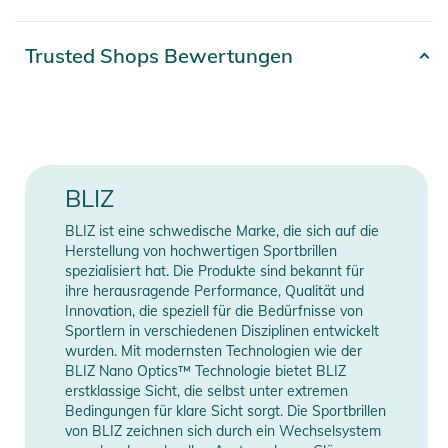
Das große zylindrische Glas ist belüftet und maximiert dein
Sichtfeld. Fusion ist mit Hydro Lens Tech ausgestattet. Ein
Artikelnummer
8056262659823
Trusted Shops Bewertungen
Glas mit hoher optischer Qualität für klare Sicht bei
Farbe
white
unterschiedlichen Wetterbedingungen. Dies ist die perfekte
Wahl für Radfahren, Skifahren und andere anspruchsvolle
Gender
Unisex
Multisportarten. Die Fusion ist die richtige Wahl, wenn du
hohe Ansprüche und Ambitionen hast.
Erscheinungsjahr
2026
BLIZ
Eigenschaften:
BLIZ ist eine schwedische Marke, die sich auf die
Manufacturer
Herstellerangaben
- Allgemeine Eigenschaften: Die Fusion ist ein Unisex-Modell,
Herstellung von hochwertigen Sportbrillen
Information
anzeigen
das am besten für mittelgroße Gesichter geeignet ist. Die
spezialisiert hat. Die Produkte sind bekannt für
ihre herausragende Performance, Qualität und
Möglichkeiten, die Brille anzupassen, sind nahezu endlos. Mit
Innovation, die speziell für die Bedürfnisse von
der Jawbone-Technologie kannst du sowohl die Sicht als auch
Sportlern in verschiedenen Disziplinen entwickelt
das Aussehen anpassen. Funktion und Komfort sind absolut
wurden. Mit modernsten Technologien wie der
erstklassig. Fusion wurde für die anspruchsvollsten
BLIZ Nano Optics™ Technologie bietet BLIZ
erstklassige Sicht, die selbst unter extremen
Sportarten wie Radfahren, Skifahren und Multisportarten
Bedingungen für klare Sicht sorgt. Die Sportbrillen
entwickelt, bei denen sowohl Amateur- als auch
von BLIZ zeichnen sich durch ein Wechselsystem
Spitzensportler höchste Ansprüche an ihre Ausrüstung