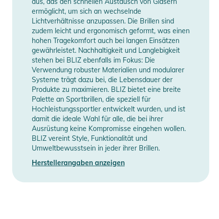
aus, das den schnellen Austausch von Gläsern
stellen. Das Ergebnis ist ein Modell, das so genau auf deine
ermöglicht, um sich an wechselnde
Lichtverhältnisse anzupassen. Die Brillen sind
Bedürfnisse abgestimmt ist, dass es immer die maximale
zudem leicht und ergonomisch geformt, was einen
Leistung erbringt. Wenn du hohe Ansprüche hast und keine
hohen Tragekomfort auch bei langen Einsätzen
Kompromisse eingehen möchtest, ist die Fusion die richtige
gewährleistet. Nachhaltigkeit und Langlebigkeit
Wahl für dich.
stehen bei BLIZ ebenfalls im Fokus: Die
Verwendung robuster Materialien und modularer
- Glaseigenschaften: Die Fusion ist mit der Hydro Lens-
Systeme trägt dazu bei, die Lebensdauer der
Technologie ausgestattet. Ein X-PC-Objektiv mit hoher
Produkte zu maximieren. BLIZ bietet eine breite
optischer Qualität für klare und scharfe Sicht bei
Palette an Sportbrillen, die speziell für
unterschiedlichen Wetterbedingungen. Das Glas verfügt über
Hochleistungssportler entwickelt wurden, und ist
damit die ideale Wahl für alle, die bei ihrer
vollständigen UV-Schutz, minimale Lichtbrechung, ist
Ausrüstung keine Kompromisse eingehen wollen.
kratzfest und verfügt außerdem über hydrophobe
BLIZ vereint Style, Funktionalität und
Eigenschaften. Darüber hinaus verfügt Fusion über eine
Umweltbewusstsein in jeder ihrer Brillen.
intelligente Belüftung, die dich zusammen mit dem Glas
Herstellerangaben anzeigen
besser denn je für die bevorstehenden Herausforderungen
bereit macht.
- Materialien: Die Fusion besteht aus Grilamid TR90, einem
Hightech-Material mit geringem Gewicht und sehr hoher
Flexibilität. Sie wiegt im Vollformatmodus 36 Gramm und ohne