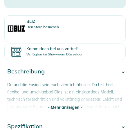
BLIZ
Den Store besuchen
Komm doch bei uns vorbei!
Verfügbar im Showroom Düsseldorf
Beschreibung
Du und die Fusion seid euch ziemlich ähnlich. Du bist hart,
flexibel und unschlagbar! Dies ist ein einzigartiges Modell,
technisch fortschrittlich und vollständig anpassbar. Leicht und
mit Jawbone-Technologie. Sowohl das Nasenpolster als auch
- Mehr anzeigen -
die Bügel sind verstellbar und bieten dir unschlagbaren
Komfort.
Spezifikation
- Mehr anzeigen -