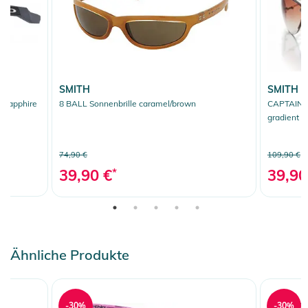
- Putztuch
Produktinformationen und
Sicherheitshinweise
SMITH
SMITH
Gebrauchsanweisungen, Sicherheitshinweise und Warnungen
m sapphire
8 BALL Sonnenbrille caramel/brown
CAPTAIN S
finden Sie direkt am Produkt.
gradient
74,90 €
109,90 €
39,90 €
*
39,90
Ähnliche Produkte
-30%
-30%