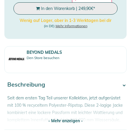
In den Warenkorb
|
249,90
€
*
Wenig auf Lager, aber in 1-3 Werktagen bei dir
(in DE)
Mehr Informationen
BEYOND MEDALS
Den Store besuchen
Beschreibung
Seit dem ersten Tag Teil unserer Kollektion, jetzt aufgerüstet
mit 100 % recyceltem Polyester-Ripstop. Diese 2-lagige Jacke
kombiniert eine lockere Passform mit leichter Wattierung und
komplettem Innenfutter. Sie bietet 15.000 mm Wassersäule,
- Mehr anzeigen -
eine PFC-freie DWR-Beschichtung und vollständig