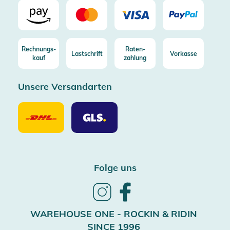
Rechnungs-
Raten-
Lastschrift
Vorkasse
kauf
zahlung
Unsere Versandarten
Unsere
Unsere
Versandarten
Versandarten
DHL
GLS
Folge uns
Follow
Follow
us
us
on
on
WAREHOUSE ONE - ROCKIN & RIDIN
Instagram
Facebook
SINCE 1996