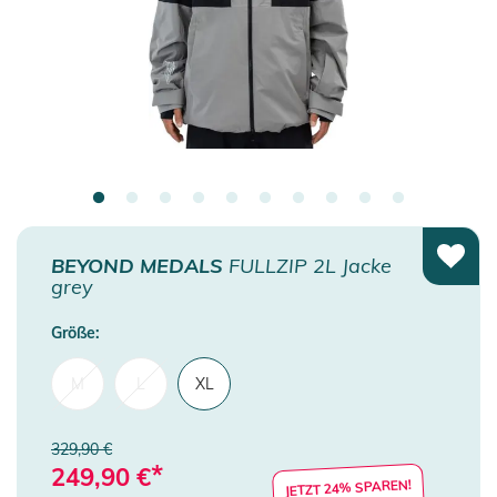
BEYOND MEDALS
FULLZIP 2L Jacke
grey
Größe:
M
L
XL
329,90 €
*
249,90
€
JETZT 24% SPAREN!