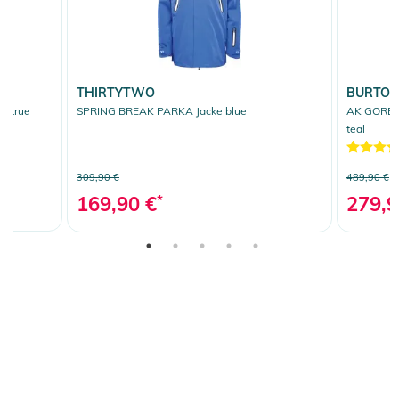
THIRTYTWO
BURTO
e true
SPRING BREAK PARKA Jacke blue
AK GORE T
teal
309,90 €
489,90 €
169,90 €
*
279,9