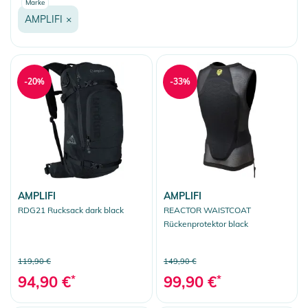
Marke
AMPLIFI
×
-20%
-33%
AMPLIFI
AMPLIFI
RDG21 Rucksack dark black
REACTOR WAISTCOAT
Rückenprotektor black
119,90 €
149,90 €
94,90 €
*
99,90 €
*