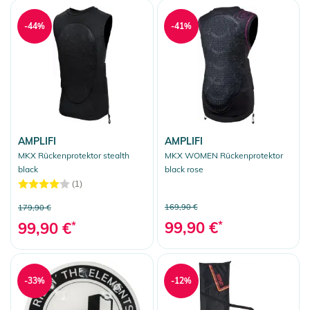
-44%
-41%
AMPLIFI
AMPLIFI
MKX Rückenprotektor stealth
MKX WOMEN Rückenprotektor
black
black rose
(1)
169,90 €
179,90 €
99,90 €
*
99,90 €
*
-33%
-12%