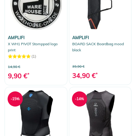
AMPLIFI
AMPLIFI
X WH1 PIVOT Stomppad logo
BOARD SACK Boardbag mood
print
black
(1)
39,90 €
14,90 €
34,90 €
*
9,90 €
*
-15%
-14%