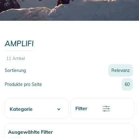
AMPLIFI
11
Artikel
Sortierung
Relevanz
Relevanz
Produkte pro Seite
60
Neueste
Preis
Preis
Rabatt
Filter
Kategorie
Name
Name
Fashion & More
Ausgewählte Filter
Snow