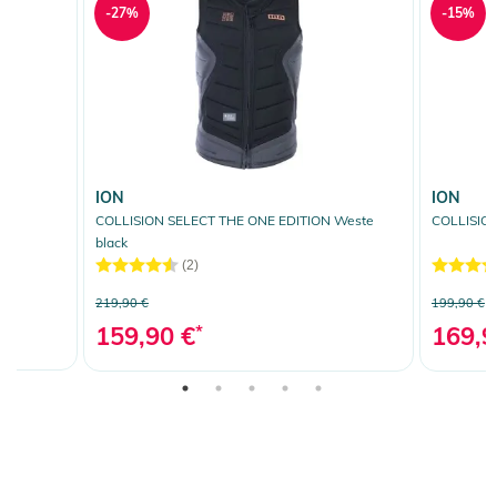
-27%
-15%
ION
ION
COLLISION SELECT THE ONE EDITION Weste
COLLISION
black
(2)
219,90 €
199,90 €
159,90 €
*
169,9