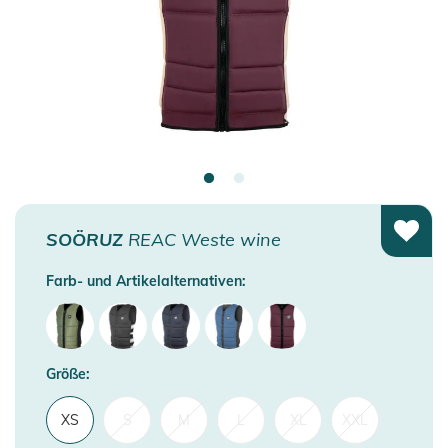
SOÖRUZ
REAC Weste wine
Farb- und Artikelalternativen:
Größe:
XS
S
M
L
XL
XXL