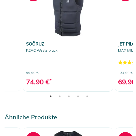
SOÖRUZ
JET PILO
REAC Weste black
MAX MILD
99,90 €
134,90 €
74,90 €
*
69,90
Ähnliche Produkte