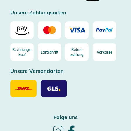
Zertifizierter Trusted Shop
Unsere Zahlungsarten
Rechnungs-
Raten-
Lastschrift
Vorkasse
kauf
zahlung
Unsere Versandarten
Unsere
Unsere
Versandarten
Versandarten
DHL
GLS
Folge uns
Follow
Follow