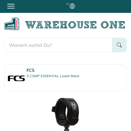
DE
FCS
5 COMP ESSENTIAL Leash black