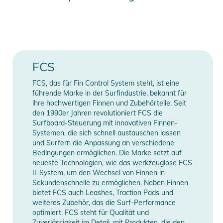
- Wellengröße: 0 - 4 ft.
Farbe
black
- Kabelstärke: 5,5 mm.
- Silikon-Grip in der Manschette, um ein Verdrehen des
Gender
Unisex
Knöchels zu verhindern
- Hypalon-Zuglasche zum einfachen Lösen
Erscheinungsjahr
2026
FCS
- Extra starker geformter Klettverschluss
- Verlängerte Umspritzung reduziert Verwicklungen
FCS, das für Fin Control System steht, ist eine
Manufacturer
Herstellerangaben
- Konturiertes Horn passt sich der Form des Knöchels an
führende Marke in der Surfindustrie, bekannt für
Information
anzeigen
ihre hochwertigen Finnen und Zubehörteile. Seit
Produktinformationen und
den 1990er Jahren revolutioniert FCS die
Sicherheitshinweise
Surfboard-Steuerung mit innovativen Finnen-
Systemen, die sich schnell austauschen lassen
Gebrauchsanweisungen, Sicherheitshinweise und Warnungen
und Surfern die Anpassung an verschiedene
Bedingungen ermöglichen. Die Marke setzt auf
finden Sie direkt am Produkt.
neueste Technologien, wie das werkzeuglose FCS
II-System, um den Wechsel von Finnen in
Sekundenschnelle zu ermöglichen. Neben Finnen
bietet FCS auch Leashes, Traction Pads und
weiteres Zubehör, das die Surf-Performance
optimiert. FCS steht für Qualität und
Zuverlässigkeit im Detail, mit Produkten, die den