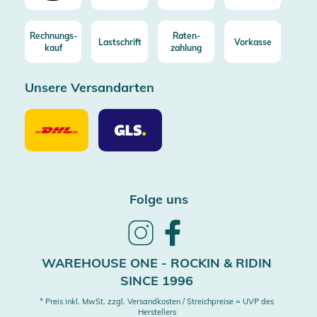
Rechnungs-
Raten-
Lastschrift
Vorkasse
kauf
zahlung
Unsere Versandarten
Unsere
Unsere
Versandarten
Versandarten
DHL
GLS
Folge uns
Follow
Follow
us
us
on
on
WAREHOUSE ONE - ROCKIN & RIDIN
Instagram
Facebook
SINCE 1996
* Preis inkl. MwSt. zzgl. Versandkosten / Streichpreise = UVP des
Herstellers