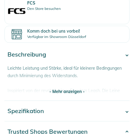
FCS
Den Store besuchen
Komm doch bei uns vorbei!
Verfügbar im Showroom Düsseldorf
Beschreibung
Leichte Leistung und Stärke, ideal für kleinere Bedingungen
durch Minimierung des Widerstands.
Inspiriert von der revolutionären Freedom Leash. Die Leine
- Mehr anzeigen -
der FCS Essential-Serie wurde zu einer leichten, langlebigen
und super bequemen Leine optimiert, die für alle
Spezifikation
- Mehr anzeigen -
Bedingungen ausgelegt ist.
Eigenschaften:
Artikelnummer
9340935047291
Trusted Shops Bewertungen