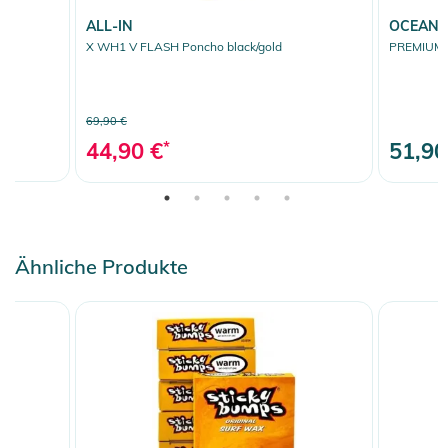
ALL-IN
OCEAN 
X WH1 V FLASH Poncho black/gold
PREMIUM 7
69,90 €
44,90 €
*
51,90
Ähnliche Produkte