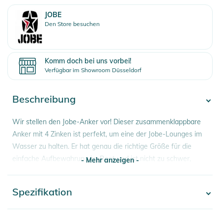
JOBE
Den Store besuchen
Komm doch bei uns vorbei!
Verfügbar im Showroom Düsseldorf
Beschreibung
Wir stellen den Jobe-Anker vor! Dieser zusammenklappbare
Anker mit 4 Zinken ist perfekt, um eine der Jobe-Lounges im
Wasser zu halten. Er hat genau die richtige Größe für die
einfache Aufbewahrung im Boot und ist nicht zu schwer,
- Mehr anzeigen -
sodass ihn fast jeder an Bord mitnehmen kann! Kommt mit
einer Packtasche, einer kleinen Boje, 4,5 Meter Leine und
Spezifikation
- Mehr anzeigen -
einem Edelstahlhaken.
Eigenschaften:
Artikelnummer
8718181285483