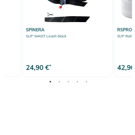
SPINERA
RSPRO
SUP WAIST Leash black
SUP Rail 
24,90 €
*
42,90