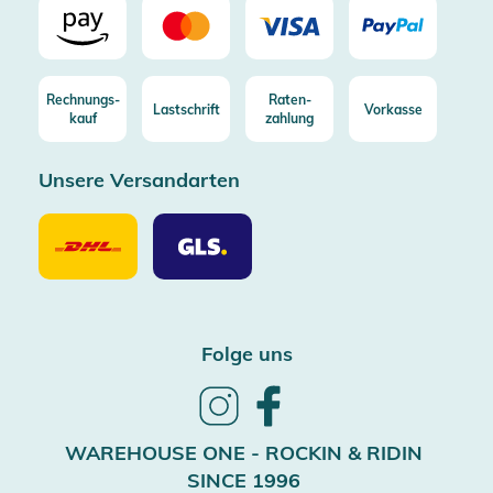
Rechnungs-
Raten-
Lastschrift
Vorkasse
kauf
zahlung
Unsere Versandarten
Unsere
Unsere
Versandarten
Versandarten
DHL
GLS
Folge uns
Follow
Follow
us
us
on
on
WAREHOUSE ONE - ROCKIN & RIDIN
Instagram
Facebook
SINCE 1996