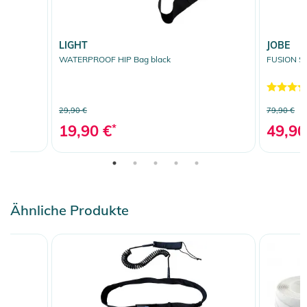
LIGHT
JOBE
WATERPROOF HIP Bag black
FUSION ST
29,90 €
79,90 €
19,90 €
*
49,90
Ähnliche Produkte