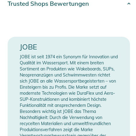
Trusted Shops Bewertungen
- Einschließlich: Tasche, Schwimmer und 4,5 m (14,9 Fuß) Seil
Farbe
blue
und Edelstahlhaken
- Klappanker
Gender
Men
- Gewicht: 0,2 kg
- Maße: 17 x 15,5cm | 6.7" x 6.1"
Erscheinungsjahr
2023
JOBE
Produktinformationen und
JOBE ist seit 1974 ein Synonym für Innovation und
Manufacturer
Herstellerangaben
Sicherheitshinweise
Qualität im Wassersport. Mit einem breiten
Information
anzeigen
Sortiment an Produkten wie Wakeboards, SUPs,
Gebrauchsanweisungen, Sicherheitshinweise und Warnungen
Neoprenanzügen und Schwimmwesten richtet
finden Sie direkt am Produkt.
sich JOBE an alle Wassersportbegeisterten – von
Einsteigern bis zu Profis. Die Marke setzt auf
modernste Technologien wie DuraFlex und Aero-
SUP-Konstruktionen und kombiniert höchste
Funktionalität mit ansprechendem Design.
Besonders wichtig ist JOBE das Thema
Nachhaltigkeit: Durch die Verwendung von
recycelten Materialien und umweltfreundlichen
Produktionsverfahren zeigt die Marke
Verantwortungsbewusstsein gegenüber der