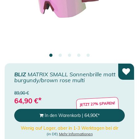
BLIZ
MATRIX SMALL Sonnenbrille matt
burgundy/brown rose multi
89,90 €
*
64,90
€
JETZT 27% SPAREN!
In den Warenkorb
|
64,90
€
*
Wenig auf Lager, aber in 1-3 Werktagen bei dir
(in DE)
Mehr Informationen