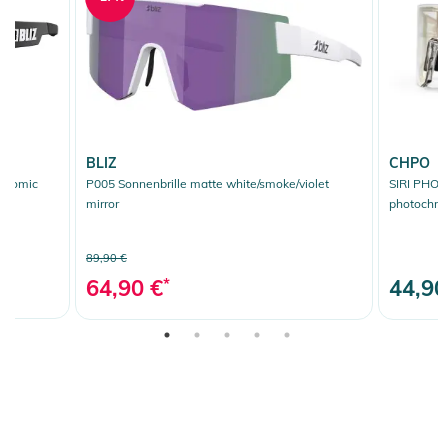
BLIZ
CHPO
chromic
P005 Sonnenbrille matte white/smoke/violet
SIRI PHOT
mirror
photochro
89,90 €
64,90 €
*
44,90