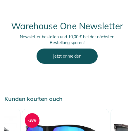
- Verstellbare Bügelenden mit Gummidrahtkern
- Hydro Lens System™
- Harte Schutzhülle
Warehouse One Newsletter
- Putztuch
Newsletter bestellen und 10,00 € bei der nächsten
Produktinformationen und
Bestellung sparen!
Sicherheitshinweise
Jetzt anmelden
Gebrauchsanweisungen, Sicherheitshinweise und Warnungen
finden Sie direkt am Produkt.
Kunden kauften auch
-28%