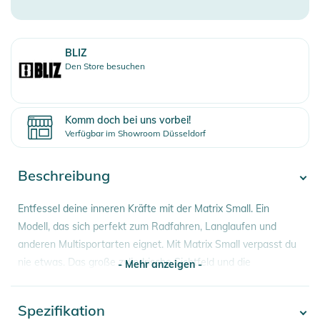
BLIZ
Den Store besuchen
Komm doch bei uns vorbei!
Verfügbar im Showroom Düsseldorf
Beschreibung
Entfessel deine inneren Kräfte mit der Matrix Small. Ein
Modell, das sich perfekt zum Radfahren, Langlaufen und
anderen Multisportarten eignet. Mit Matrix Small verpasst du
nie etwas. Das große zylindrische Sichtfeld und die
- Mehr anzeigen -
intelligente Belüftung sorgen stets für die bestmögliche Sicht.
Spezifikation
- Mehr anzeigen -
Die Matrix Small ist mit Hydro Lens Tech ausgestattet. Eine