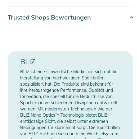
Linse aus X-PC mit hoher optischer Qualität für klare Sicht bei
unterschiedlichen Wetterbedingungen. Den bestmöglichen
Artikelnummer
7318480102385
Trusted Shops Bewertungen
Komfort erhältst du mit einem verstellbaren Nasenpad und
Farbe
red
verstellbaren Bügeln.
Gender
Unisex
Eigenschaften:
- Allgemeine Eigenschaften: Die Matrix ist das Modell, bei dem
Erscheinungsjahr
2026
BLIZ
Leistung und Einstellung um die Pole-Position kämpfen. Ein
Modell, das in vielen auffälligen Farbkombinationen erhältlich
BLIZ ist eine schwedische Marke, die sich auf die
Manufacturer
Herstellerangaben
ist und bei der Funktion keine Kompromisse eingeht. Sie ist
Herstellung von hochwertigen Sportbrillen
Information
anzeigen
ein Unisex-Modell, das am besten für durchschnittlich große
spezialisiert hat. Die Produkte sind bekannt für
ihre herausragende Performance, Qualität und
Gesichter geeignet ist. Nimm anspruchsvolle
Innovation, die speziell für die Bedürfnisse von
Herausforderungen mit vollem Selbstvertrauen an. Du kannst
Sportlern in verschiedenen Disziplinen entwickelt
darauf vertrauen, dass die Matrix viel bietet. Fantastischer
wurden. Mit modernsten Technologien wie der
Tragekomfort, unschlagbares Sichtfeld und nicht zuletzt
BLIZ Nano Optics™ Technologie bietet BLIZ
erstklassige Sicht, die selbst unter extremen
bewundernde Blicke der Menschen um dich herum.
Bedingungen für klare Sicht sorgt. Die Sportbrillen
- Glaseigenschaften: Die Matrix ist mit Hydro Lens Technology
von BLIZ zeichnen sich durch ein Wechselsystem
ausgestattet. Ein Objektiv aus X-PC mit hoher optischer