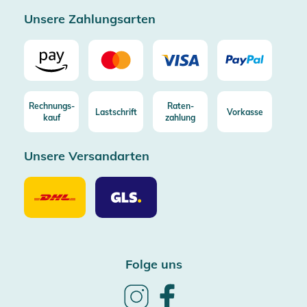
Unsere Zahlungsarten
Rechnungs-
Raten-
Lastschrift
Vorkasse
kauf
zahlung
Unsere Versandarten
Unsere
Unsere
Versandarten
Versandarten
DHL
GLS
Folge uns
Follow
Follow
us
us