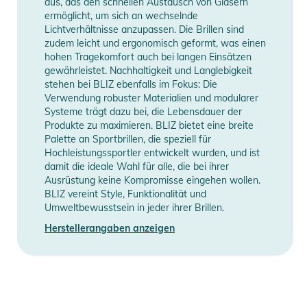
aus, das den schnellen Austausch von Gläsern
Qualität für klare und scharfe Sicht bei unterschiedlichen
ermöglicht, um sich an wechselnde
Lichtverhältnisse anzupassen. Die Brillen sind
Wetterbedingungen. Die Linse verfügt über vollständigen UV-
zudem leicht und ergonomisch geformt, was einen
Schutz, minimale Brechung, kratzfeste und hydrophobe
hohen Tragekomfort auch bei langen Einsätzen
Eigenschaften.
gewährleistet. Nachhaltigkeit und Langlebigkeit
- Materialien: Die Matrix Small besteht aus Grilamid TR90,
stehen bei BLIZ ebenfalls im Fokus: Die
Verwendung robuster Materialien und modularer
einem Material, das unschlagbare Flexibilität und geringes
Systeme trägt dazu bei, die Lebensdauer der
Gewicht bietet. Sie wiegt nur 34 Gramm. Das Hightech-
Produkte zu maximieren. BLIZ bietet eine breite
Material ist bei niedrigen wie bei hohen Temperaturen
Palette an Sportbrillen, die speziell für
gleichermaßen angenehm zu tragen.
Hochleistungssportler entwickelt wurden, und ist
damit die ideale Wahl für alle, die bei ihrer
- Anpassungsmöglichkeiten: Mit der Matrix Small ist es immer
Ausrüstung keine Kompromisse eingehen wollen.
einfach, das Richtige für dich zu finden. Du bist immer bereit
BLIZ vereint Style, Funktionalität und
für die nächste Herausforderung. Die Bügel können
Umweltbewusstsein in jeder ihrer Brillen.
angepasst werden, um die beste Passform zu finden. Das
Herstellerangaben anzeigen
verstellbare Nasenpolster hält deine Brille an Ort und Stelle.
Das Objektiv kann problemlos gegen ein anderes mit einer
anderen Farbe und Filterkategorie ausgetauscht werden
(separat erhältlich).
- Verstellbares Gummi-Nasenpolster mit Reibung