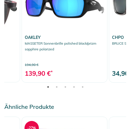
OAKLEY
CHPO
MASSETER Sonnenbrille polished black/prizm
BRUCE Sonn
sapphire polarized
194,90 €
139,90 €
*
34,90
Ähnliche Produkte
-27%