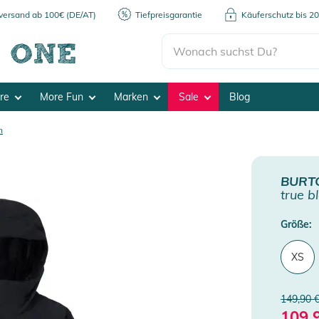
kversand ab 100€ (DE/AT)
Tiefpreisgarantie
Käuferschutz bis 2
ore
More Fun
Marken
Sale
Blog
n
BURT
true b
Größe:
XS
149,90 
109,