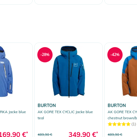
-28%
-42%
BURTON
BURTON
KA Jacke blue
AK GORE TEX CYCLIC Jacke blue
AK GORE TEX CY
teal
chestnut brown/b
(1)
169,90 €
*
349,90 €
*
489,90 €
489,90 €