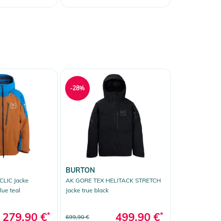
-28%
BURTON
CLIC Jacke
AK GORE TEX HELITACK STRETCH
lue teal
Jacke true black
279,90 €
*
499,90 €
*
699,90 €