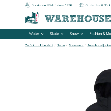
Rockin´ and Ridin´ since 1996
Gratis Hin- & Rüc
Water
Skate
Snow
Fashion & M
Zurück zur Übersicht
Snow
Snowwear
Snowboardjacke