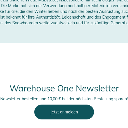
Wachstumsschübe
Die Marke hat sich der Verwendung nachhaltiger Materialien verschrie
anzeigen
 für alle, die den Winter lieben und nach der besten Ausrüstung suc
, Seiteneingangsreißverschluss, YKK®-
 ist bekannt für ihre Authentizität, Leidenschaft und das Engagemen
on, das Snowboarden weiterzuentwickeln und für zukünftige Generati
ssform für aktive Bewegung
erheitshinweise
ungen finden Sie direkt am Produkt.
Warehouse One Newsletter
Newsletter bestellen und 10,00 € bei der nächsten Bestellung sparen!
Jetzt anmelden