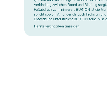
- Room-to-Grow-System: Verlängerbare Ärmel für 
Verbindung zwischen Board und Bindung sorgt. 
Manufacturer
Herstellerangaben 
Fußabdruck zu minimieren. BURTON ist die Marke
- Funktionale Extras: Klettverschluss für Handschuhe
Information
spricht sowohl Anfänger als auch Profis an und
Reißverschlüsse
Entwicklung unterstreicht BURTON seine Missi
- Unisex Style: Für Jungen und Mädchen, reguläre Pa
Herstellerangaben anzeigen
Produktinformationen und Sich
Gebrauchsanweisungen, Sicherheitshinweise und Warn