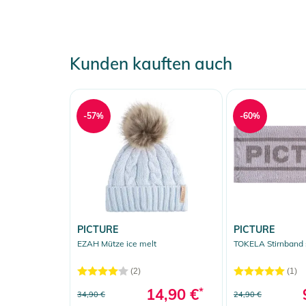
Kunden kauften auch
-57%
-60%
PICTURE
PICTURE
EZAH Mütze ice melt
TOKELA Stirnband 
(2)
(1)
14,90 €
*
34,90 €
24,90 €