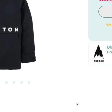
Wen
B
Den