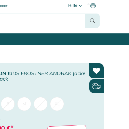
DE
Hilfe
0000€
ON
KIDS FROSTNER ANORAK Jacke
lack
S
M
L
XL
€
*
90
€