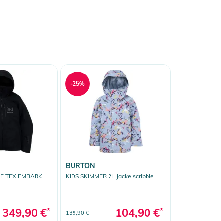
-25%
BURTON
E TEX EMBARK
KIDS SKIMMER 2L Jacke scribble
349,90 €
*
104,90 €
*
139,90 €