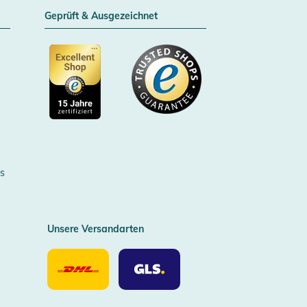
Geprüft & Ausgezeichnet
Zertifizierter Trusted Shop
s
Unsere Versandarten
Unsere
Unsere
Versandarten
Versandarten
DHL
GLS