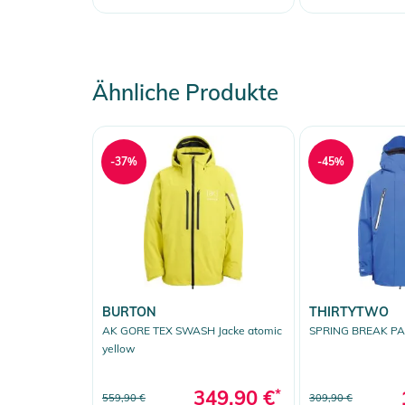
Ähnliche Produkte
-37%
-45%
BURTON
THIRTYTWO
AK GORE TEX SWASH Jacke atomic
SPRING BREAK PAR
yellow
349,90 €
*
559,90 €
309,90 €