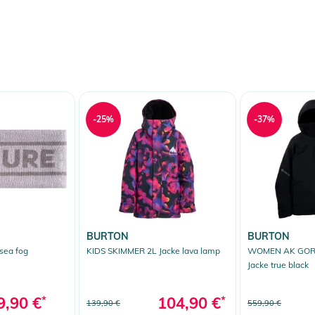
-25%
-37%
BURTON
BURTON
sea fog
KIDS SKIMMER 2L Jacke lava lamp
WOMEN AK GOR
Jacke true black
9,90 €
*
104,90 €
*
139,90 €
559,90 €