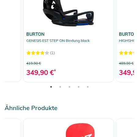
BURTON
BURTO
GENESIS EST STEP ON Bindung black
HIGHSHOT 
(1)
419,90 €
489,90 €
349,90 €
*
349,9
Ähnliche Produkte