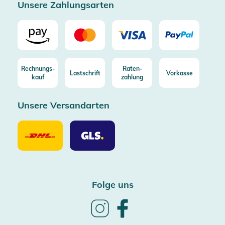
Unsere Zahlungsarten
Rechnungs-
Raten-
Lastschrift
Vorkasse
kauf
zahlung
Unsere Versandarten
Unsere
Unsere
Versandarten
Versandarten
DHL
GLS
Folge uns
Follow
Follow
us
us
on
on