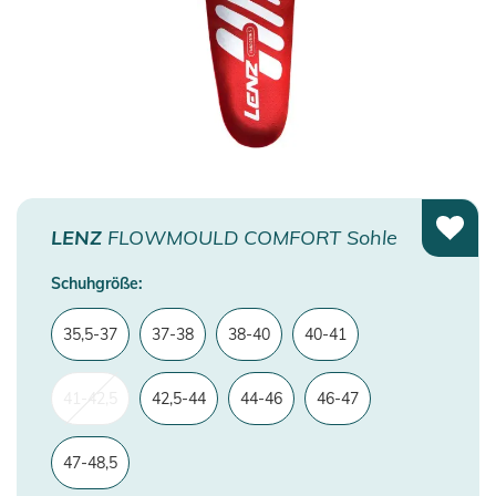
LENZ
FLOWMOULD COMFORT Sohle
Schuhgröße:
35,5-37
37-38
38-40
40-41
41-42,5
42,5-44
44-46
46-47
47-48,5