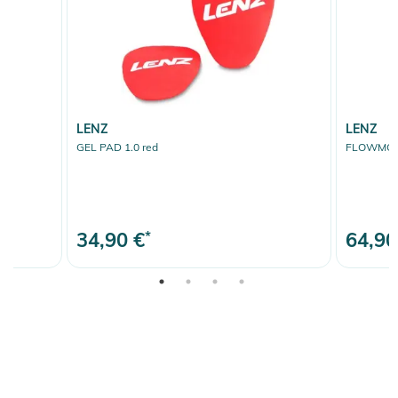
LENZ
LENZ
GEL PAD 1.0 red
FLOWMOU
34,90 €
*
64,90