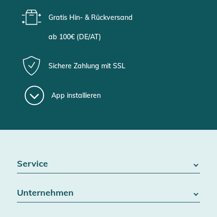
Gratis Hin- & Rückversand
ab 100€ (DE/AT)
Sichere Zahlung mit SSL
App installieren
Service
FAQ / Hilfe
Unternehmen
Batteriegesetz
Kontakt
Über uns