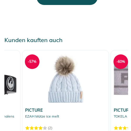
Kunden kauften auch
-57%
-60%
PICTURE
PICTUR
/lumalens
EZAH Mütze ice melt
TOKELA St
(2)