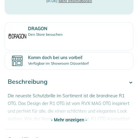
(in DE)
Mehr Informationen
DRAGON
Den Store besuchen
Komm doch bei uns vorbei!
Verfügbar im Showroom Düsseldorf
Beschreibung
Die neueste Schutzbrille im Sortiment ist die brandneue R1
OTG. Das Design der R1 OTG ist vom RVX MAG OTG inspiriert
und perfekt für alle, die einen schlichten und eleganten Look
suchen. Wie der Name schon sagt, ist die R1 OTG-kompatibel
- Mehr anzeigen -
und verfügt über eine Reihe von Funktionen wie gepanzerte
Belüftung, Silikonbandrückseite und natürlich Lumalens-