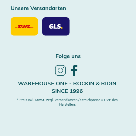
Unsere Versandarten
Unsere
Unsere
Versandarten
Versandarten
DHL
GLS
Folge uns
Follow
Follow
us
us
on
on
WAREHOUSE ONE - ROCKIN & RIDIN
Instagram
Facebook
SINCE 1996
* Preis inkl. MwSt. zzgl. Versandkosten / Streichpreise = UVP des
Herstellers