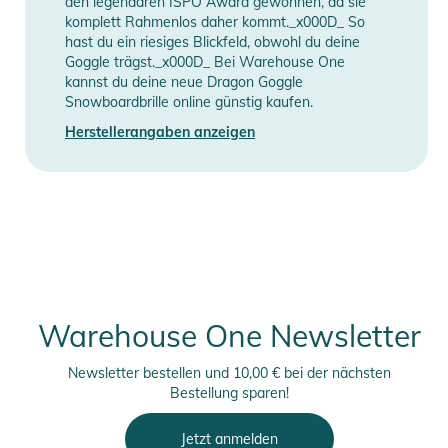
den legendären ISPO Award gewonnen, da sie
komplett Rahmenlos daher kommt._x000D_ So
Produktinformationen und
hast du ein riesiges Blickfeld, obwohl du deine
Sicherheitshinweise
Goggle trägst._x000D_ Bei Warehouse One
kannst du deine neue Dragon Goggle
Gebrauchsanweisungen, Sicherheitshinweise und Warnungen
Snowboardbrille online günstig kaufen.
finden Sie direkt am Produkt.
Herstellerangaben anzeigen
Warehouse One Newsletter
Newsletter bestellen und 10,00 € bei der nächsten
Bestellung sparen!
Jetzt anmelden