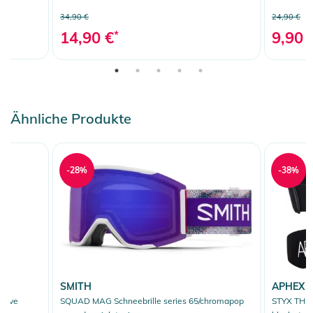
34,90 €
24,90 €
14,90 €
*
9,90 
Ähnliche Produkte
-28%
-38%
SMITH
APHEX
ceive
SQUAD MAG Schneebrille series 65/chromapop
STYX THE 