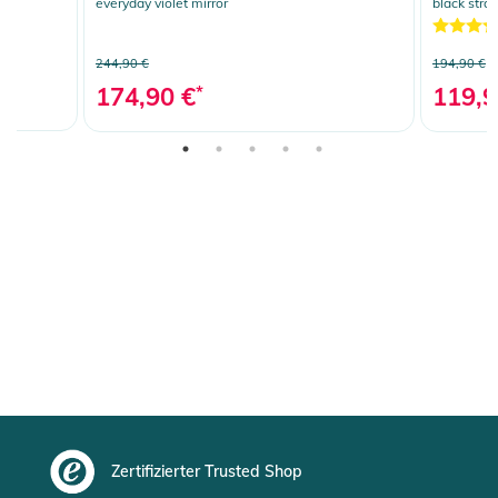
everyday violet mirror
black stra
244,90 €
194,90 €
174,90 €
*
119,9
Zertifizierter Trusted Shop