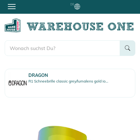
DE
DRAGON
R1 Schneebrille classic grey/lumalens gold ion + lumalens amber