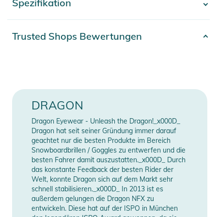
Spezifikation
- Mehr anzeigen -
Farboptimierung.
Eigenschaften:
Artikelnummer
0886895593908
Trusted Shops Bewertungen
- Farboptimierte Lumalens®-Linse
Farbe
grey
- Rahmenlose Technologie
- Thermisch geformte zylindrische Linse
Gender
Unisex
- Super-Antibeschlagbeschichtung
- Gepanzerte Belüftung
Erscheinungsjahr
2026
DRAGON
- 100 % UV-Schutz
- Dreilagiger Gesichtsschaum mit hypoallergenem
Dragon Eyewear - Unleash the Dragon!_x000D_
Manufacturer
Herstellerangaben
Mikrofleece-Futter
Dragon hat seit seiner Gründung immer darauf
Information
anzeigen
- Silikonbandrückseite
geachtet nur die besten Produkte im Bereich
Snowboardbrillen / Goggles zu entwerfen und die
- Helmkompatibel
besten Fahrer damit auszustatten._x000D_ Durch
- Mittlere Passform
das konstante Feedback der besten Rider der
- Glas  Lumalens Gold Ionized (13 % VLT für helle/sonnige
Welt, konnte Dragon sich auf dem Markt sehr
Bedingungen)
schnell stabilisieren._x000D_ In 2013 ist es
außerdem gelungen die Dragon NFX zu
- Bonusglas  Lumalens Amber (53 % VLT für schwaches
entwickeln. Diese hat auf der ISPO in München
Licht/bewölkte Bedingungen)