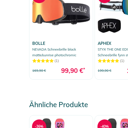
BOLLE
APHEX
NEVADA Schneebrille black
STYX THE ONE EDI
matte/sunrise photochromic
Schneebrille fynn s
Zusatzglas yellow
(1)
(1)
99,90 €
*
169,90 €
199,90 €
Ähnliche Produkte
-36%
-40%