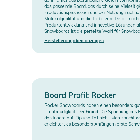
das passende Board, das durch seine Vielseitig
Produktionsprozessen und der Nutzung nachhalt
RX FAY I Bindung
Board-Typ
A
Materialqualität und die Liebe zum Detail mach
Mit ihrem zurückklappenden Highback ist die RX FAY I
Produktentwicklung und innovative Lösungen ab
Shape
T
fortgeschrittene Snowboarderinnen. Komplett werkzeug
Snowboards ist die perfekte Wahl für Snowboard
genügend Dämpfung und komfortable Straps mit direk
Herstellerangaben anzeigen
Flex
M
Ausstattung. Der Schritt von den ersten Turns hin zu 
Manufacturer Information
H
Eigenschaften:
- Reclining Highback System
- Toe & Heel Base Pads
- FT1 Base
- 3D Comfort Strap
Board Profil: Rocker
- 3D Flex Toe Strap
Rocker Snowboards haben einen besonders gut
- Grössen: S (22.5-24.5), M (25.0-27.0)
Drehfreudigkeit. Der Grund: Die Spannung des 
- Flex index: 3
das Innere auf, Tip und Tail nicht. Man spric
erleichtert es besonders Anfängern erste Schw
Produktinformationen und Sich