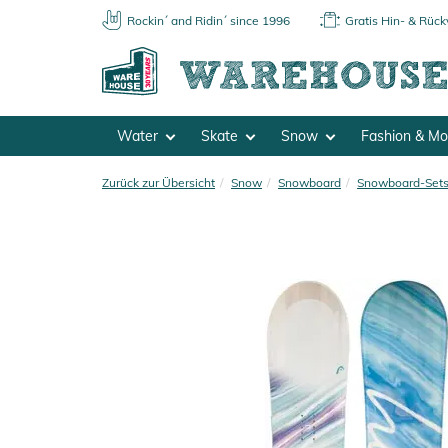
Rockin´ and Ridin´ since 1996
Gratis Hin- & Rüc
Water
Skate
Snow
Fashion & M
Zurück zur Übersicht
Snow
Snowboard
Snowboard-Set