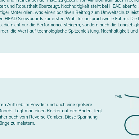
keit und Robustheit überzeugt. Nachhaltigkeit steht bei HEAD ebenfal
iger Materialien, was einen positiven Beitrag zum Umweltschutz leis
ll Mountain
en HEAD Snowboards zur ersten Wahl für anspruchsvolle Fahrer. Die M
 die perfekte Bindung für alle Anfängerinnen und
, die nicht nur die Performance steigern, sondern auch die Langlebi
win Tip
freie Einstellungen, eine leichte Konstruktion,
er, die Wert auf technologische Spitzenleistung, Nachhaltigkeit und e
ter Kraftübertragung zählen unter anderem zur
edium Soft
den ersten Spins war nie einfacher.
erstellerangaben anzeigen
en Auftrieb im Powder und auch eine größere
Boards. Legt man einen Rocker auf den Boden, liegt
ht daher auch vom Reverse Camber. Diese Spannung
ünge zu meistern.
erheitshinweise