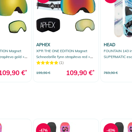
APHEX
HEAD
TION Magnet
XPR THE ONE EDITION Magnet
FOUNTAIN 143 in
trap/revo gold +
Schneebrille fynn strap/revo red +
SUPERMATIC esc
Zusatzglas yellow
(1)
109,90 €
*
109,90 €
*
199,90 €
769,90 €
-47%
-40%