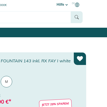
DE
Hilfe
0000€
FOUNTAIN 143 inkl. RX FAY I white
M
€
*
90
€
JETZT 29% SPAREN!