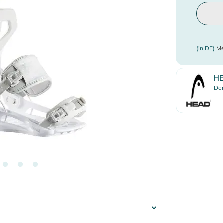
(in DE)
Me
H
Den