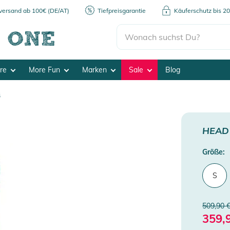
kversand ab 100€ (DE/AT)
Tiefpreisgarantie
Käuferschutz bis 2
ore
More Fun
Marken
Sale
Blog
s
HEAD
Größe:
S
509,90 
359,