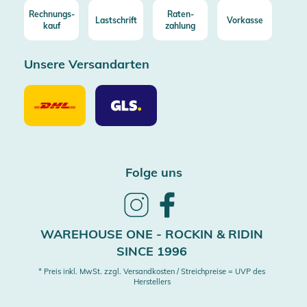
Rechnungs-
Raten-
Lastschrift
Vorkasse
kauf
zahlung
Unsere Versandarten
Unsere
Unsere
Versandarten
Versandarten
DHL
GLS
Folge uns
Follow
Follow
us
us
on
on
WAREHOUSE ONE - ROCKIN & RIDIN
Instagram
Facebook
SINCE 1996
* Preis inkl. MwSt. zzgl. Versandkosten / Streichpreise = UVP des
Herstellers