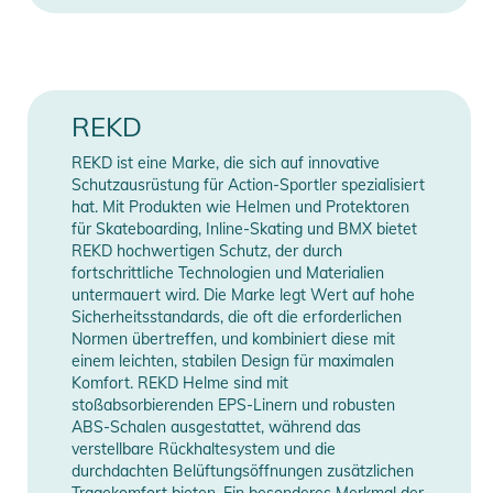
Größen:
- XS: 26-30” (66-76cm)
- S: 28-32” (71-81cm)
- M: 30-34” (76-86cm)
REKD
- L: 32-36” (81-91cm)
REKD ist eine Marke, die sich auf innovative
Schutzausrüstung für Action-Sportler spezialisiert
Produktinformationen und
hat. Mit Produkten wie Helmen und Protektoren
Sicherheitshinweise
für Skateboarding, Inline-Skating und BMX bietet
REKD hochwertigen Schutz, der durch
Gebrauchsanweisungen, Sicherheitshinweise und Warnungen
fortschrittliche Technologien und Materialien
finden Sie direkt am Produkt.
untermauert wird. Die Marke legt Wert auf hohe
Sicherheitsstandards, die oft die erforderlichen
Normen übertreffen, und kombiniert diese mit
einem leichten, stabilen Design für maximalen
Komfort. REKD Helme sind mit
stoßabsorbierenden EPS-Linern und robusten
ABS-Schalen ausgestattet, während das
verstellbare Rückhaltesystem und die
durchdachten Belüftungsöffnungen zusätzlichen