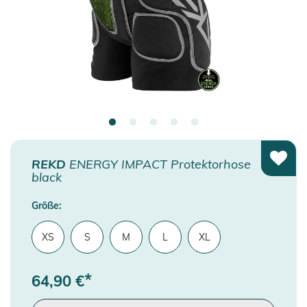
REKD
ENERGY IMPACT Protektorhose
black
Größe:
XS
S
M
L
XL
*
64,90
€