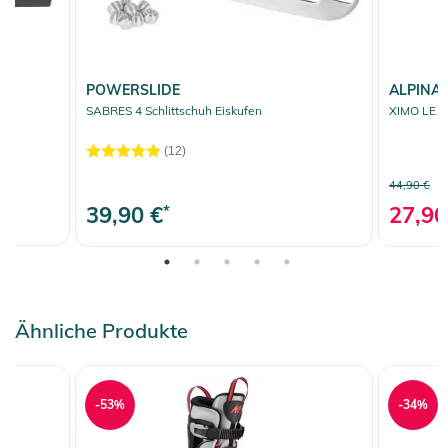
POWERSLIDE
ALPINA
SABRES 4 Schlittschuh Eiskufen
XIMO LE H
(12)
44,90 €
39,90 €
*
27,90
Ähnliche Produkte
-53%
-34%