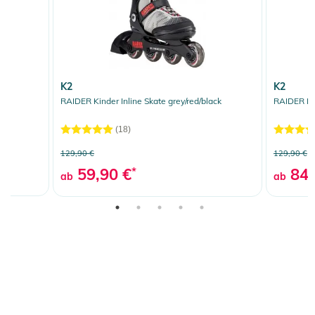
K2
K2
RAIDER Kinder Inline Skate grey/red/black
RAIDER PR
(18)
129,90 €
129,90 €
59,90 €
*
84,
ab
ab