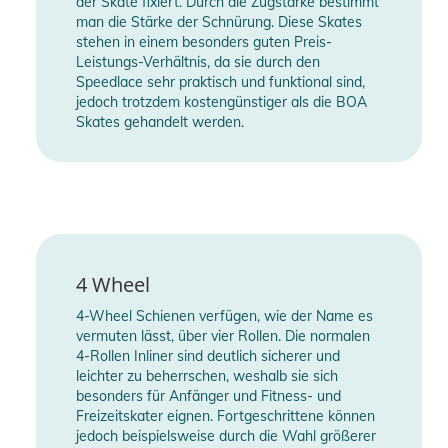
der Skate fixiert. Durch die Zugstärke bestimmt
- Run System Classic
man die Stärke der Schnürung. Diese Skates
stehen in einem besonders guten Preis-
- Y-Clip
Leistungs-Verhältnis, da sie durch den
Speedlace sehr praktisch und funktional sind,
Produktinformationen und
jedoch trotzdem kostengünstiger als die BOA
Sicherheitshinweise
Skates gehandelt werden.
Gebrauchsanweisungen, Sicherheitshinweise und Warnungen
finden Sie direkt am Produkt.
4 Wheel
4-Wheel Schienen verfügen, wie der Name es
vermuten lässt, über vier Rollen. Die normalen
4-Rollen Inliner sind deutlich sicherer und
leichter zu beherrschen, weshalb sie sich
besonders für Anfänger und Fitness- und
Freizeitskater eignen. Fortgeschrittene können
jedoch beispielsweise durch die Wahl größerer