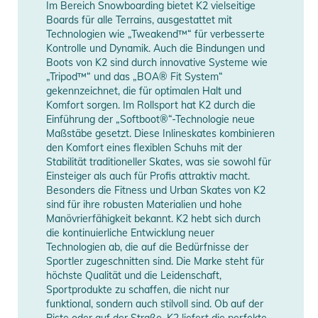
Im Bereich Snowboarding bietet K2 vielseitige
Boards für alle Terrains, ausgestattet mit
Erscheinungsjahr
2026
Technologien wie „Tweakend™“ für verbesserte
Kontrolle und Dynamik. Auch die Bindungen und
EU Kinder
Fuß Länge
US Kinder
Boots von K2 sind durch innovative Systeme wie
Manufacturer
Herstellerangaben
Größen
(cm)
Größen
„Tripod™“ und das „BOA® Fit System“
Information
anzeigen
gekennzeichnet, die für optimalen Halt und
29 - 34
17 - 20,5
11Y - 2
Komfort sorgen. Im Rollsport hat K2 durch die
Einführung der „Softboot®“-Technologie neue
32 - 37
19,5 - 23
1-5
Maßstäbe gesetzt. Diese Inlineskates kombinieren
den Komfort eines flexiblen Schuhs mit der
35 - 40
22 - 25,5
4-8
Stabilität traditioneller Skates, was sie sowohl für
Einsteiger als auch für Profis attraktiv macht.
Besonders die Fitness und Urban Skates von K2
sind für ihre robusten Materialien und hohe
Helm:
Manövrierfähigkeit bekannt. K2 hebt sich durch
Vom Lastenrad über das Laufrad auf das erste eigene Bike.
die kontinuierliche Entwicklung neuer
Kinder lieben die Freiheit auf zwei Rädern, haben
Technologien ab, die auf die Bedürfnisse der
riesengroßen Spaß daran  und fallen auch mal hin. Deshalb
Sportler zugeschnitten sind. Die Marke steht für
höchste Qualität und die Leidenschaft,
sollte der Ximo 2 immer mitfahren. Der Helm wurde für kleine
Sportprodukte zu schaffen, die nicht nur
Kinder mit großem Bewegungsdrang entwickelt. Für Kinder
funktional, sondern auch stilvoll sind. Ob auf der
zählt: der Look und der Komfort. Denn sie ziehen nur an, was
Piste oder auf der Straße, K2 liefert die perfekte