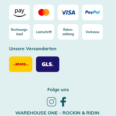
Rechnungs-
Raten-
Lastschrift
Vorkasse
kauf
zahlung
Unsere Versandarten
Unsere
Unsere
Versandarten
Versandarten
DHL
GLS
Folge uns
Follow
Follow
us
us
on
on
WAREHOUSE ONE - ROCKIN & RIDIN
Instagram
Facebook