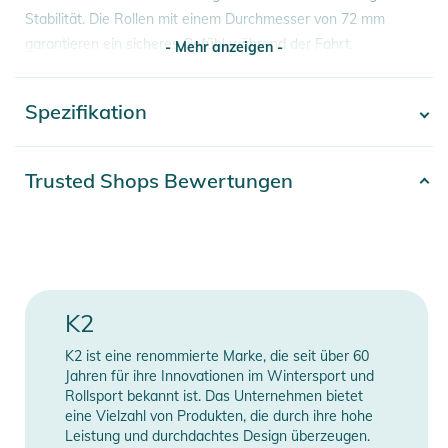
Stabilität. Die Rollen mit einem Durchmesser von 72 mm
garantieren ein sicheres Gefühl während der Fahrt.
- Mehr anzeigen -
Verschließbar ist der Inline Skate mit einem Speed Lacing
System, einer Ratsche und einem Klettverschluss.
Spezifikation
- Mehr anzeigen -
Eigenschaften:
- Reifengrösse: 72mm*
Artikelnummer
2100003797377
Trusted Shops Bewertungen
- Schnürung: Speed Lacing System
Gender
Kids
- Skate Manschette: Stability Cuff
- Skate Rahmen: FBI Frame
Farbe
blue
- Reifen/Kugellager: ABEC 3
- 5 Size Adjustability
Schiene
4-Wheel
K2
*70mm 80A Rollen bei Größe S / maximale Rollengröße
Verschluss
Speed Lacing System
K2 ist eine renommierte Marke, die seit über 60
72mm bei Größe S
Jahren für ihre Innovationen im Wintersport und
Kugellager
ABEC 3
Rollsport bekannt ist. Das Unternehmen bietet
eine Vielzahl von Produkten, die durch ihre hohe
Leistung und durchdachtes Design überzeugen.
Rollengröße
72mm