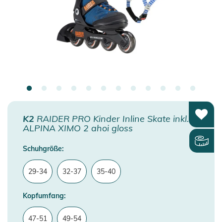
K2
RAIDER PRO Kinder Inline Skate inkl.
ALPINA XIMO 2 ahoi gloss
Schuhgröße:
29-34
32-37
35-40
Kopfumfang:
47-51
49-54