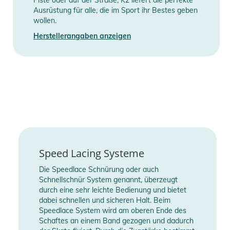
ihnen gefällt und gut passt. Der Ximo 2 punktet hier mit Form,
Ausrüstung für alle, die im Sport ihr Bestes geben
wollen.
Farbe und Motiven. Für Eltern zählt: die Sicherheit. Denn sie
wollen das schützen, was ihnen am meisten am Herzen liegt.
Herstellerangaben anzeigen
Tada: Hier ist der Ximo 2. Der Ximo 2 hat ein
höhenverstellbare 360° Fitsystem integriert, damit der Helm
immer perfekt sitzt. Das ist für eine optimale Schutzwirkung
entscheidend  sodass im Falle eines Sturzes der Kopf
bestmöglich geschützt ist. Dank der Inmold-Bauweise ist der
Helm sehr leicht und damit für Kinder besonders angenehm
zu tragen. Das macht einfach Spaß. Für alle. Also rauf aufs
Rad.
Speed Lacing Systeme
Eigenschaften:
Die Speedlace Schnürung oder auch
- Airflow Venting
Schnellschnür System genannt, überzeugt
- Ceramic Shell
durch eine sehr leichte Bedienung und bietet
dabei schnellen und sicheren Halt. Beim
- Ergomatic
Speedlace System wird am oberen Ende des
- Hi-EPS
Schaftes an einem Band gezogen und dadurch
- Inmold