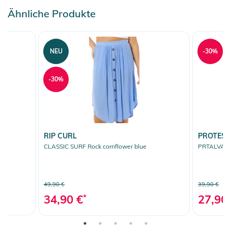
Ähnliche Produkte
NEU
-30%
-30%
RIP CURL
PROTES
CLASSIC SURF Rock cornflower blue
PRTALVAS R
49,90 €
39,90 €
34,90 €
*
27,90