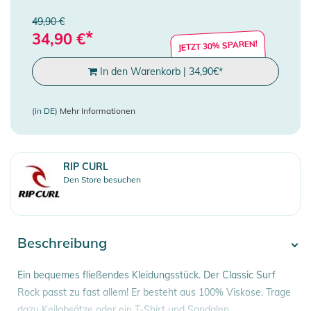
49,90 €
*
34,90
€
JETZT 30% SPAREN!
In den Warenkorb
|
34,90
€
*
(in DE)
Mehr Informationen
RIP CURL
Den Store besuchen
Beschreibung
Ein bequemes fließendes Kleidungsstück. Der Classic Surf
Rock passt zu fast allem! Er besteht aus 100% Viskose. Trage
dazu Keilabsätze oder ein T-Shirt und Sandalen.