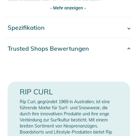
- Mehr anzeigen -
Eigenschaften:
- Zusammensetzung: 100% Viskose
Spezifikation
- Mehr anzeigen -
- Relaxed fit
- Midi length
- Button front
Artikelnummer
2392024004158
Trusted Shops Bewertungen
- Smocked back waistband
Gender
Women
- Metal logo trim
Produktinformationen und
Erscheinungsjahr
2026
Sicherheitshinweise
Farbe
black
RIP CURL
Gebrauchsanweisungen, Sicherheitshinweise und Warnungen
Material
100% Viskose
finden Sie direkt am Produkt.
Rip Curl, gegründet 1969 in Australien, ist eine
führende Marke für Surf- und Snowwear, die
durch ihre innovativen Produkte und ihre enge
Manufacturer
Herstellerangaben
Verbindung zur Surfkultur besticht. Mit einem
Information
anzeigen
breiten Sortiment von Neoprenanzügen,
Boardshorts und Lifestyle-Produkten bietet Rip