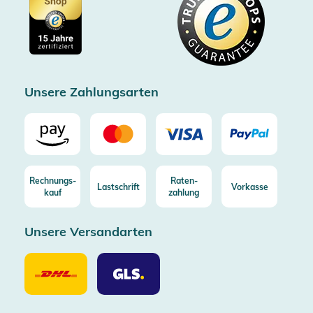
Cookie-Einstellungen
Impressum
Gratis Versand ab 100€ Bestellwert (in DE/AT)
Kostenlose Rücksendung (aus DE/AT)
Zertifizierter Trusted Shop
Unsere Zahlungsarten
Rechnungs-
Raten-
Lastschrift
Vorkasse
kauf
zahlung
Unsere Versandarten
Unsere
Unsere
Versandarten
Versandarten
DHL
GLS