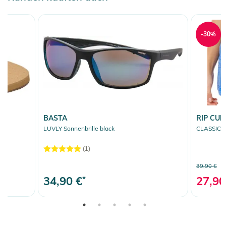
-30%
BASTA
RIP CUR
k
LUVLY Sonnenbrille black
CLASSIC S
(1)
39,90 €
34,90 €
*
27,90