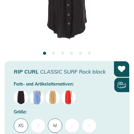
RIP CURL
CLASSIC SURF Rock black
Farb- und Artikelalternativen:
Größe:
XS
S
M
L
XL