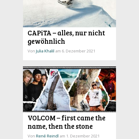
CAPiTA – alles, nur nicht
gewöhnlich
Von
Julia Khalil
am 6. Dezember 2021
VOLCOM – first came the
name, then the stone
Von
René Reindl
am 1. Dezember 2021