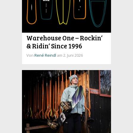
Warehouse One – Rockin‘
& Ridin‘ Since 1996
Von
René Reindl
am 2. Juni 2026