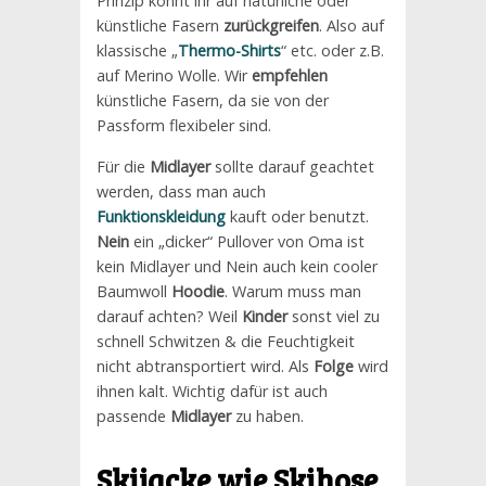
Prinzip könnt ihr auf natürliche oder
künstliche Fasern
zurückgreifen
. Also auf
klassische „
Thermo-Shirts
“ etc. oder z.B.
auf Merino Wolle. Wir
empfehlen
künstliche Fasern, da sie von der
Passform flexibeler sind.
Für die
Midlayer
sollte darauf geachtet
werden, dass man auch
Funktionskleidung
kauft oder benutzt.
Nein
ein „dicker“ Pullover von Oma ist
kein Midlayer und Nein auch kein cooler
Baumwoll
Hoodie
. Warum muss man
darauf achten? Weil
Kinder
sonst viel zu
schnell Schwitzen & die Feuchtigkeit
nicht abtransportiert wird. Als
Folge
wird
ihnen kalt. Wichtig dafür ist auch
passende
Midlayer
zu haben.
Skijacke
wie
Skihose