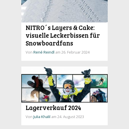
NITRO´s Layers & Cake:
visuelle Leckerbissen für
Snowboardfans
Von
René Reindl
am 26. Februar 2024
Lagerverkauf 2024
Von
Julia Khalil
am 24. August 2023