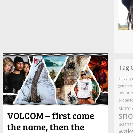
Tag 
Bindung
gefüttert
neopre
protekt
skate
VOLCOM – first came
sn
somm
the name, then the
wak