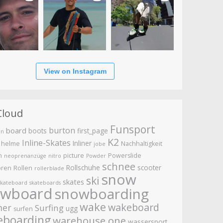
View on Instagram
Cloud
Funsport
burton
board
boots
first_page
en
K2
Inline-Skates
Inliner
helme
Nachhaltigkeit
jobe
n
picture
Powerslide
neoprenanzüge
nitro
Powder
schnee
Rollschuhe
scooter
oren
Rollen
rollerblade
snow
ski
skates
skateboard
skateboards
owboard
snowboarding
wake
wakeboard
er
Surfing
ugg
surfen
eboarding
warehouse one
wassersport