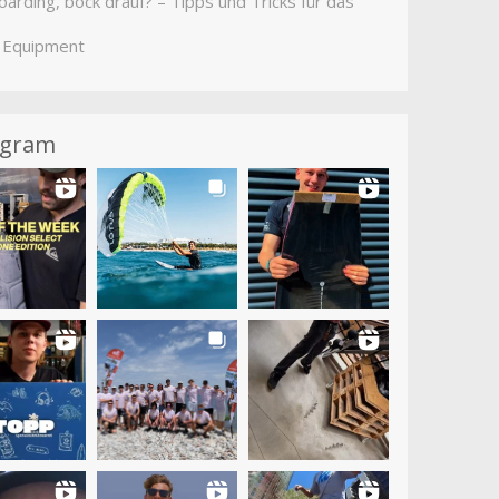
arding, bock drauf? – Tipps und Tricks für das
 Equipment
agram