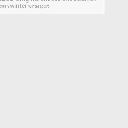
winter
chten
wintersport