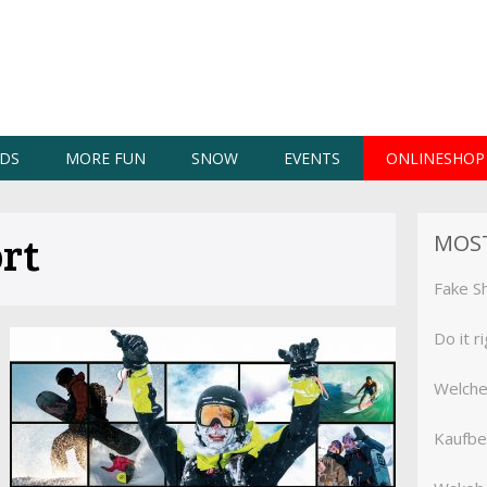
DS
MORE FUN
SNOW
EVENTS
ONLINESHOP
rt
MOS
Fake S
Do it r
Welche 
Kaufbe