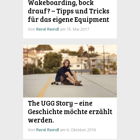
Wakeboarding, bock
drauf? – Tipps und Tricks
für das eigene Equipment
Von
René Reindl
am 15. Mai 2017
The UGG Story – eine
Geschichte möchte erzählt
werden.
Von
René Reindl
am 6. Oktober 2016