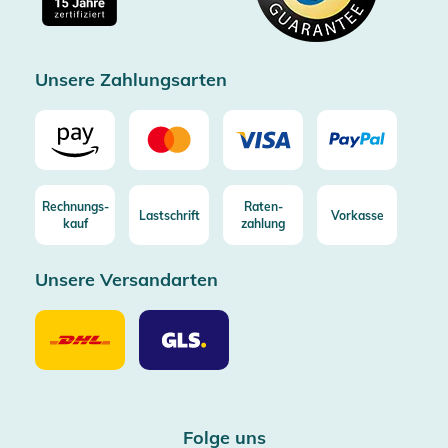
Kostenlose Rücksendung (aus DE/AT)
Zertifizierter Trusted Shop
Unsere Zahlungsarten
Rechnungs-
Raten-
Lastschrift
Vorkasse
kauf
zahlung
Unsere Versandarten
Unsere
Unsere
Versandarten
Versandarten
DHL
GLS
Folge uns