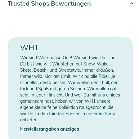
Trusted Shops Bewertungen
auf dich anzupassen, benötigen wir
deine Ski Schuhe
vor
Ort
.
Hierzu bieten wir ein
Versandlabel
innerhalb
Erscheinungsjahr
2021
DE/AT/BE/NE/LUX
an, mit welchem Du deinen Ski Schuh
einsendest. Die Bindung wird dann mit dem Ski Schuh in
Manufacturer
Herstellerangaben
unserer
Werkstatt fachgerecht eingestellt
und zusammen
Information
anzeigen
mit dem Ski wieder verschickt. Solltest Du diese Option
WH1
wählen wollen, teile uns dies bitte im vorgesehenen
Kommentarfeld im Warenkorb/Check-Out mit.
Wir sind Warehouse One! Wir sind wie Du. Und
Du bist wie wir. Wir stehen auf Snow, Wake,
Skate, Beach- und Streetstyle. Immer draußen.
Sofern Du ausdrücklich keine Bindungseinstellung wünschst,
Immer wild. Klar am Limit. Wir sind alle Rider. Je
lasse die Bindung vor der ersten Fahrt von einem Fachmann
schneller, desto besser. Wir wollen den Thrill, den
einstellen und prüfen. Am Besten besuchst du in diesem Fall
Kick und Spaß mit guten Sachen. Wir wollen gut
sein. In jeder Hinsicht. Und weil Du mit uns einiges
einen kompetenten Stöckli-Fachhändler oder noch besser,
gemeinsam hast, haben wir von WH1 unsere
unseren
Showroom in Düsseldorf
.
eigene kleine feine Kollektion rausgebracht, die
Bitte beachte: falls du keine Bindungseinstellung wünschst,
wir Dir zu den fairsten Preisen in unserem Shop
teile es uns bitte über das Kommentarfeld mit.
anbieten!
Herstellerangaben anzeigen
Unabhängig von deiner gewählten Option zur