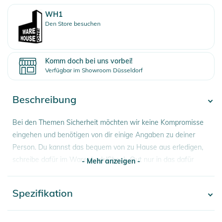
WH1
Den Store besuchen
Komm doch bei uns vorbei!
Verfügbar im Showroom Düsseldorf
Beschreibung
Bei den Themen Sicherheit möchten wir keine Kompromisse
eingehen und benötigen von dir einige Angaben zu deiner
Person. Du kannst das bequem von zu Hause aus erledigen,
schreibe dafür im Warenkorb/Check-Out nur in das dafür
- Mehr anzeigen -
vorgesehene Kommentarfeld unter der Lieferadresse
Alter,
Gewicht, Körpergröße, Sohlenlänge deiner Skischuhe und
Spezifikation
- Mehr anzeigen -
dein Erfahrungslevel
, wenn du den Kauf abschließt.
Um dir deine
fachgerechte
Bindungseinstellung
auch genau
Artikelnummer
2100003675071