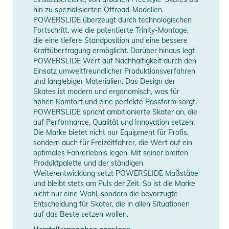
hochwertigen Materialien und verfügt über eine leichte
hin zu spezialisierten Offroad-Modellen.
Konstruktion, die die Belastung von Kopf und Nacken bei
POWERSLIDE überzeugt durch technologischen
längeren Skating-Sessions reduziert. Die verstellbaren Träger
Fortschritt, wie die patentierte Trinity-Montage,
die eine tiefere Standposition und eine bessere
und die Polsterung sorgen für einen sicheren und bequemen
Kraftübertragung ermöglicht. Darüber hinaus legt
Sitz, sodass Sie sich ohne Ablenkungen auf das Skaten
POWERSLIDE Wert auf Nachhaltigkeit durch den
konzentrieren können.
Einsatz umweltfreundlicher Produktionsverfahren
und langlebiger Materialien. Das Design der
Durch seine Vielseitigkeit eignet sich der ALLROUND
Skates ist modern und ergonomisch, was für
Adventure Helm für verschiedene Inline-Skating-Aktivitäten.
hohen Komfort und eine perfekte Passform sorgt.
Egal, ob Sie im Skatepark Tricks üben, Stadtlandschaften
POWERSLIDE spricht ambitionierte Skater an, die
auf Performance, Qualität und Innovation setzen.
erkunden oder einfach nur eine gemütliche Fahrt genießen,
Die Marke bietet nicht nur Equipment für Profis,
dieser Helm begleitet Sie bei jedem Abenteuer und bietet
sondern auch für Freizeitfahrer, die Wert auf ein
Ihnen den Schutz, den Sie brauchen.
optimales Fahrerlebnis legen. Mit seiner breiten
Produktpalette und der ständigen
Merkmale:
Weiterentwicklung setzt POWERSLIDE Maßstäbe
und bleibt stets am Puls der Zeit. So ist die Marke
- Im Lieferumfang enthaltenes Zubehör: Aufkleberpaket
nicht nur eine Wahl, sondern die bevorzugte
- Verstellbarer Kopfring: Ja
Entscheidung für Skater, die in allen Situationen
- Außenschalenkonstruktion: Eingespritzte Schale
auf das Beste setzen wollen.
- Außenschalenmaterial: ABS