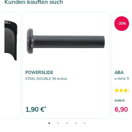
Kunden kauften auch
-30%
POWERSLIDE
ABA
STEEL DOUBLE 35 Achse
x WH1 TOR
9,90 €
1,90 €
*
6,90 