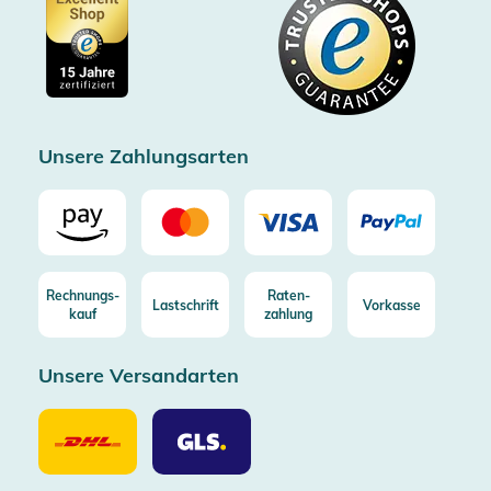
Showroom Düsseldorf
Käuferschutz bis 20000€
Cookie-Einstellungen
Impressum
Gratis Versand ab 100€ Bestellwert (in DE/AT)
Kostenlose Rücksendung (aus DE/AT)
Zertifizierter Trusted Shop
Unsere Zahlungsarten
Rechnungs-
Raten-
Lastschrift
Vorkasse
kauf
zahlung
Unsere Versandarten
Unsere
Unsere
Versandarten
Versandarten
DHL
GLS