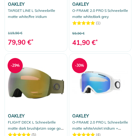
OAKLEY
OAKLEY
TARGET LINE L Schneebrille
O-FRAME 2.0 PRO S Schneebrille
matte white/fire iridium
matte white/dark grey
(1)
119,90 €
59,90 €
79,90 €
*
41,90 €
*
-29%
-30%
OAKLEY
OAKLEY
FLIGHT DECK L Schneebrille
O-FRAME 2.0 PRO L Schneebrille
matte dark brush/prizm sage gold
matte white/violet iridium +
iridium
persimmon
(5)
(4)