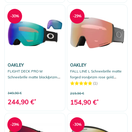
-30%
-29%
OAKLEY
OAKLEY
FLIGHT DECK PRO M
FALL LINE L Schneebrille matte
Schneebrille matte black/prizm
forged iron/prizm rose gold
argon iridium
iridium
(1)
349,90 €
219,90 €
244,90 €
*
154,90 €
*
-29%
-30%