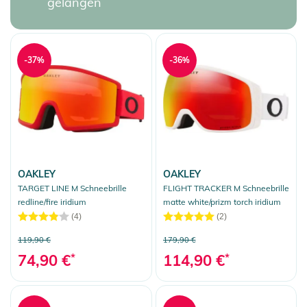
gelangen
-37%
-36%
OAKLEY
OAKLEY
TARGET LINE M Schneebrille
FLIGHT TRACKER M Schneebrille
redline/fire iridium
matte white/prizm torch iridium
(4)
(2)
119,90 €
179,90 €
74,90 €
*
114,90 €
*