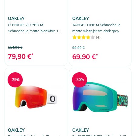
OAKLEY
OAKLEY
O-FRAME 2.0 PRO M
TARGET LINE M Schneebrille
Schneebrille matte black/fire +
matte white/prizm dark grey
persimmon
(4)
114,90 €
99,90 €
79,90 €
*
69,90 €
*
-29%
-30%
OAKLEY
OAKLEY