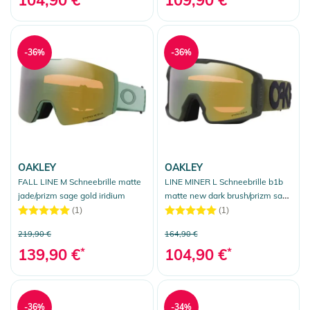
-36%
-36%
OAKLEY
OAKLEY
FALL LINE M Schneebrille matte
LINE MINER L Schneebrille b1b
jade/prizm sage gold iridium
matte new dark brush/prizm sage
gold iridium
(1)
(1)
219,90 €
164,90 €
139,90 €
*
104,90 €
*
-36%
-34%