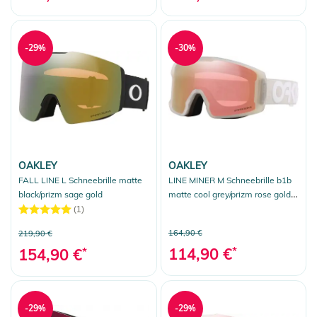
-29%
-30%
OAKLEY
OAKLEY
FALL LINE L Schneebrille matte
LINE MINER M Schneebrille b1b
black/prizm sage gold
matte cool grey/prizm rose gold
iridium
(1)
164,90 €
219,90 €
114,90 €
*
154,90 €
*
-29%
-29%