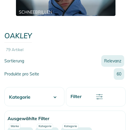
SCHNEEBRILLEN
OAKLEY
79
Artikel
Sortierung
Relevanz
Relevanz
Produkte pro Seite
60
Neueste
Preis
Preis
Rabatt
Filter
Kategorie
Name
Name
Water
Ausgewählte Filter
Skate
Marke
Kategorie
Kategorie
Fashion & More