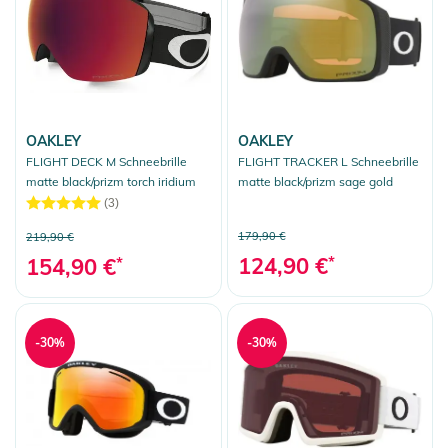
OAKLEY
OAKLEY
FLIGHT DECK M Schneebrille
FLIGHT TRACKER L Schneebrille
matte black/prizm torch iridium
matte black/prizm sage gold
(3)
179,90 €
219,90 €
124,90 €
*
154,90 €
*
-30%
-30%