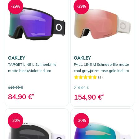
-29%
-29%
OAKLEY
OAKLEY
TARGET LINE L Schneebrille
FALL LINE M Schneebrille matte
matte black/violet iridium
cool grey/prizm rose gold iridium
(1)
119,90 €
219,90 €
84,90 €
*
154,90 €
*
-30%
-30%