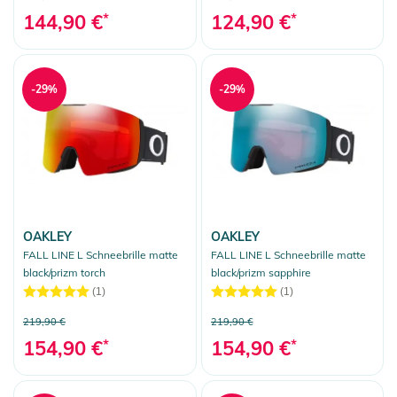
144,90 €
*
124,90 €
*
-29%
-29%
OAKLEY
OAKLEY
FALL LINE L Schneebrille matte
FALL LINE L Schneebrille matte
black/prizm torch
black/prizm sapphire
(1)
(1)
219,90 €
219,90 €
154,90 €
*
154,90 €
*