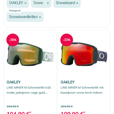
OAKLEY
×
Snow
×
Snowboard
×
Snow
Kategorie
Snowboard
Snowboardbrillen
×
Snowboardbrillen
Ersatzgläser
-36%
-33%
Snowwear
Ski
Helme
Sonnenbrillen
Auswahl aufheben
OAKLEY
OAKLEY
LINE MINER M Schneebrille b1b
LINE MINER M Schneebrille ink
matte jade/prizm sage gold
haze/prizm snow torch iridium
iridium
164,90 €
164,90 €
104,90 €
*
109,90 €
*