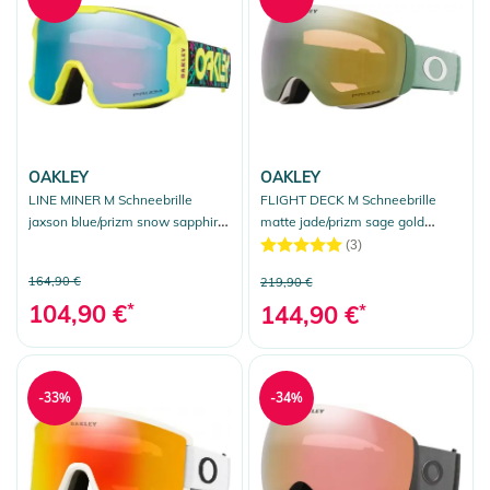
OAKLEY
OAKLEY
LINE MINER M Schneebrille
FLIGHT DECK M Schneebrille
jaxson blue/prizm snow sapphire
matte jade/prizm sage gold
iridium
iridium
(3)
164,90 €
219,90 €
104,90 €
*
144,90 €
*
-33%
-34%