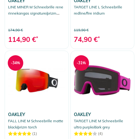
OAKLEY
OAKLEY
LINE MINER M Schneebrille rene
TARGET LINE L Schneebrille
rinnekangas signature/prizm
redline/fire iridium
snow black iridium
174,90 €
119,90 €
114,90 €
*
74,90 €
*
-34%
-31%
OAKLEY
OAKLEY
FALL LINE M Schneebrille matte
TARGET LINE M Schneebrille
black/prizm torch
ultra purple/dark grey
(1)
(4)