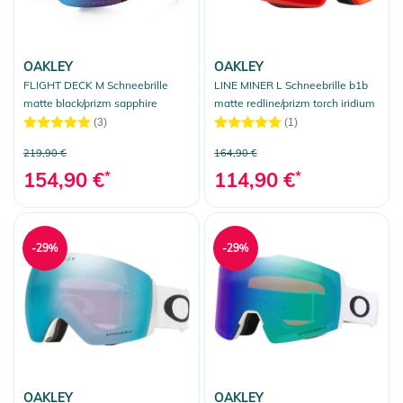
OAKLEY
OAKLEY
FLIGHT DECK M Schneebrille
LINE MINER L Schneebrille b1b
matte black/prizm sapphire
matte redline/prizm torch iridium
(3)
(1)
219,90 €
164,90 €
154,90 €
*
114,90 €
*
-29%
-29%
OAKLEY
OAKLEY