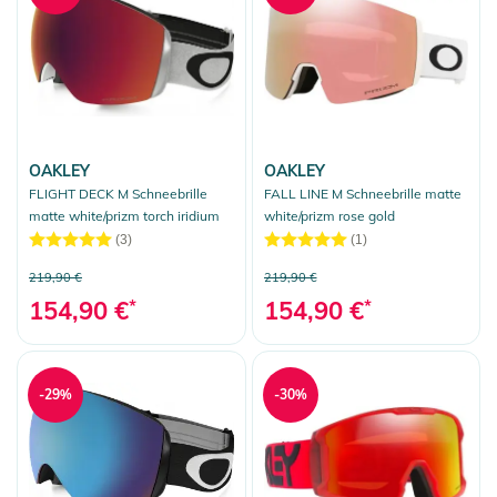
OAKLEY
OAKLEY
FLIGHT DECK M Schneebrille
FALL LINE M Schneebrille matte
matte white/prizm torch iridium
white/prizm rose gold
(3)
(1)
219,90 €
219,90 €
154,90 €
*
154,90 €
*
-29%
-30%