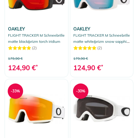
OAKLEY
OAKLEY
FLIGHT TRACKER M Schneebrille
FLIGHT TRACKER M Schneebrille
matte black/prizm torch iridium
matte white/prizm snow sapphire
irid
(2)
(2)
179,90 €
179,90 €
124,90 €
*
124,90 €
*
-33%
-30%