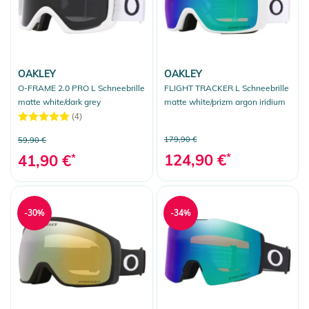
OAKLEY
OAKLEY
O-FRAME 2.0 PRO L Schneebrille
FLIGHT TRACKER L Schneebrille
matte white/dark grey
matte white/prizm argon iridium
(4)
179,90 €
59,90 €
124,90 €
*
41,90 €
*
-30%
-34%