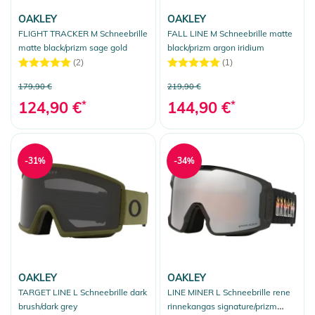
OAKLEY
OAKLEY
FLIGHT TRACKER M Schneebrille
FALL LINE M Schneebrille matte
matte black/prizm sage gold
black/prizm argon iridium
(2)
(1)
179,90 €
219,90 €
124,90 €
*
144,90 €
*
-31%
-34%
OAKLEY
OAKLEY
TARGET LINE L Schneebrille dark
LINE MINER L Schneebrille rene
brush/dark grey
rinnekangas signature/prizm