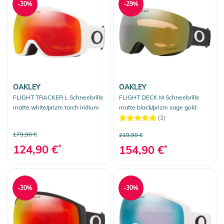
-30%
-29%
OAKLEY
OAKLEY
FLIGHT TRACKER L Schneebrille
FLIGHT DECK M Schneebrille
matte white/prizm torch iridium
matte black/prizm sage gold
(3)
179,90 €
219,90 €
124,90 €
*
154,90 €
*
-30%
-30%