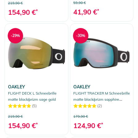
59,90 €
219,90 €
41,90 €
*
154,90 €
*
-29%
-30%
OAKLEY
OAKLEY
FLIGHT DECK L Schneebrille
FLIGHT TRACKER M Schneebrille
matte black/prizm sage gold
matte black/prizm sapphire
iridium
(5)
(2)
219,90 €
179,90 €
154,90 €
*
124,90 €
*