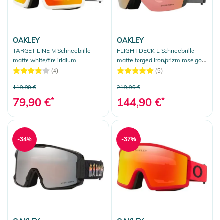
OAKLEY
OAKLEY
TARGET LINE M Schneebrille
FLIGHT DECK L Schneebrille
matte white/fire iridium
matte forged iron/prizm rose gold
iridium
(4)
(5)
119,90 €
219,90 €
79,90 €
*
144,90 €
*
-34%
-37%