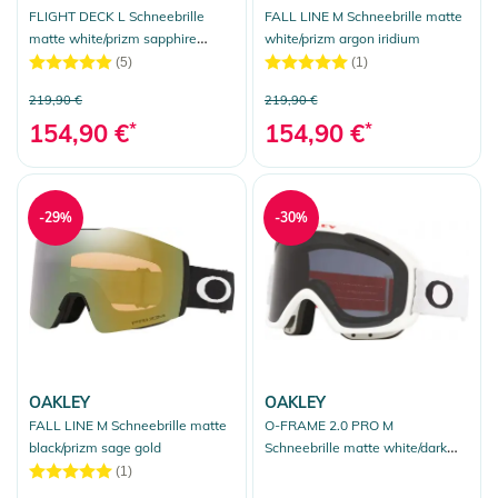
FLIGHT DECK L Schneebrille
FALL LINE M Schneebrille matte
matte white/prizm sapphire
white/prizm argon iridium
iridium
(5)
(1)
219,90 €
219,90 €
154,90 €
*
154,90 €
*
-29%
-30%
OAKLEY
OAKLEY
FALL LINE M Schneebrille matte
O-FRAME 2.0 PRO M
black/prizm sage gold
Schneebrille matte white/dark
grey
(1)