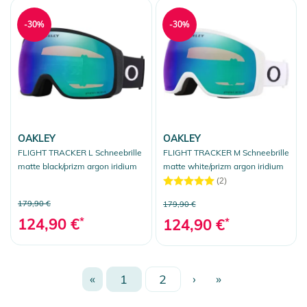
-30%
-30%
OAKLEY
OAKLEY
FLIGHT TRACKER L Schneebrille
FLIGHT TRACKER M Schneebrille
matte black/prizm argon iridium
matte white/prizm argon iridium
(2)
179,90 €
179,90 €
124,90 €
*
124,90 €
*
«
1
2
›
»