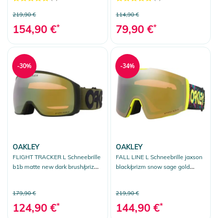
219,90 €
114,90 €
154,90 €
*
79,90 €
*
-30%
-34%
OAKLEY
OAKLEY
FLIGHT TRACKER L Schneebrille
FALL LINE L Schneebrille jaxson
b1b matte new dark brush/prizm
black/prizm snow sage gold
sage gold iridium
iridium
179,90 €
219,90 €
124,90 €
*
144,90 €
*