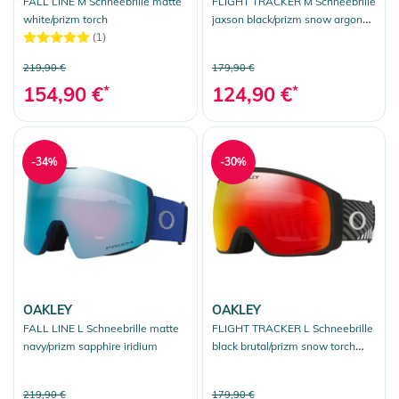
FALL LINE M Schneebrille matte
FLIGHT TRACKER M Schneebrille
white/prizm torch
jaxson black/prizm snow argon
iridium
(1)
179,90 €
219,90 €
124,90 €
*
154,90 €
*
-34%
-30%
OAKLEY
OAKLEY
FALL LINE L Schneebrille matte
FLIGHT TRACKER L Schneebrille
navy/prizm sapphire iridium
black brutal/prizm snow torch
iridium
219,90 €
179,90 €