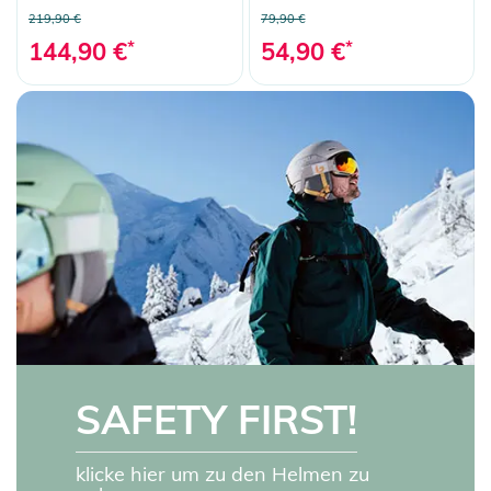
219,90 €
79,90 €
144,90 €
*
54,90 €
*
SAFETY FIRST!
klicke hier um zu den Helmen zu